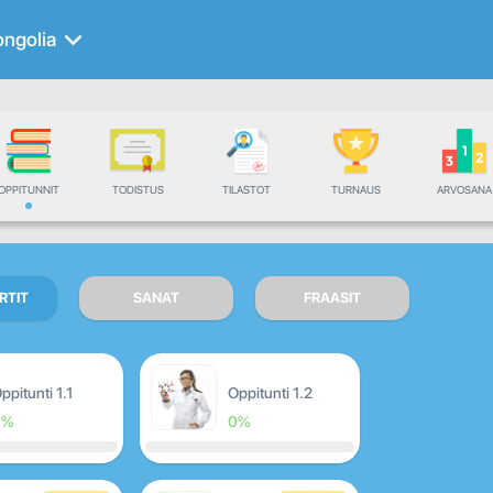
ngolia
OPPITUNNIT
TODISTUS
TILASTOT
TURNAUS
ARVOSANA
RTIT
SANAT
FRAASIT
ppitunti 1.1
Oppitunti 1.2
0%
0%