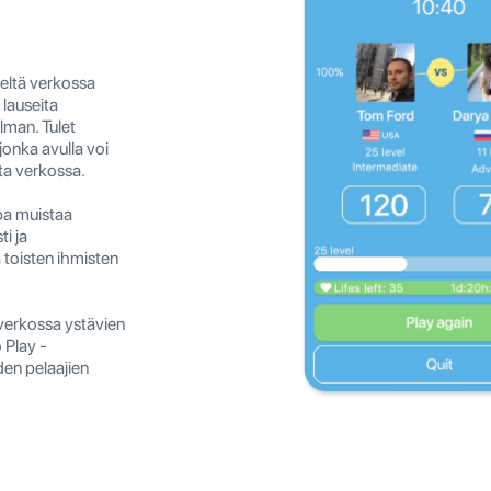
ieltä verkossa
 lauseita
lman. Tulet
jonka avulla voi
ita verkossa.
pa muistaa
ti ja
ä toisten ihmisten
 verkossa ystävien
 Play -
den pelaajien