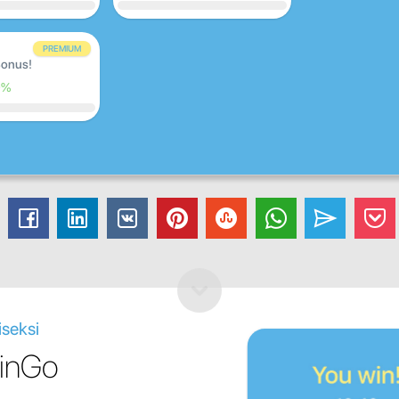
PREMIUM
onus!
0%
iseksi
LinGo