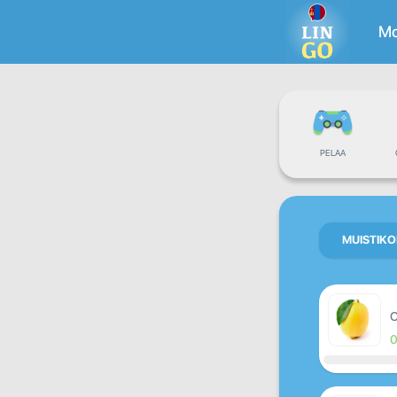
Mo
PELAA
MUISTIKO
O