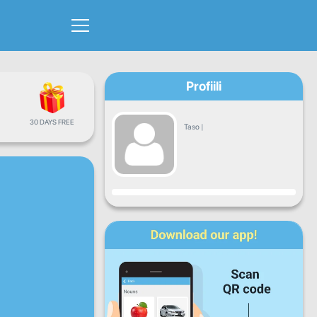
Profiili
30 DAYS FREE
Taso
|
Edistyminen
Ma
Ti
Ke
To