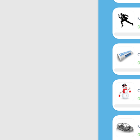
M
O
O
M