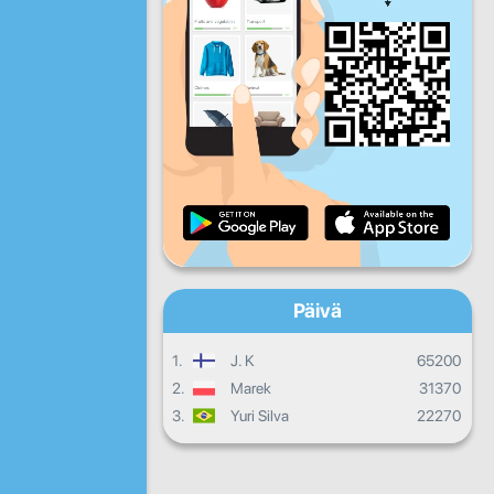
Pe
La
Su
Päivittäinen edistyminen
Kuukausittainen edistyminen
Todistus
Kokonaisedistyminen
Päivä
1.
J. K
65200
2.
Marek
31370
3.
Yuri Silva
22270