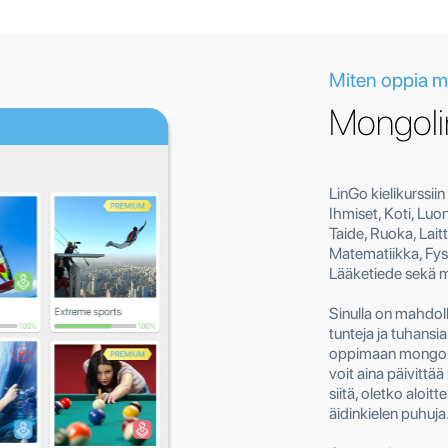
Miten oppia m
Mongolin
LinGo kielikurssii
Ihmiset, Koti, Luon
Taide, Ruoka, Lait
Matematiikka, Fys
Lääketiede sekä m
Sinulla on mahdoll
tunteja ja tuhansia
oppimaan mongolin 
voit aina päivittä
siitä, oletko aloitt
äidinkielen puhuja