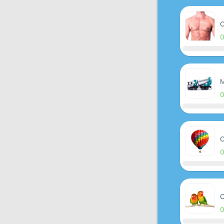
O
M
O
O