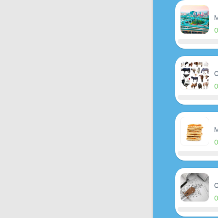
M
O
M
O