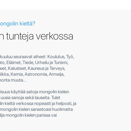
ongolin kieltä?
 tunteja verkossa
n kuuluu seuraavat aiheet: Koulutus, Työ,
to, Eläimet, Tiede, Urheilu ja Turismi,
teet, Kalusteet, Kauneus ja Terveys,
iikka, Kemia, Astronomia, Armeija,
onta muuta...
isuus käyttää satoja mongolin kielen
 uusia sanoja sekä lauseita. Tulet
kieltä verkossa nopeasti ja helposti, ja
ä mongolin kielen sanastoasi huolimatta
elija mongolin kielen parissa vai
.