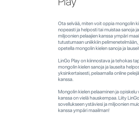
Play
Ota selvää, miten voit oppia mongolin k
nopeasti ja helposti tai muistaa sanoja ja
miljoonien pelaajien kanssa ympäri maai
tutustumaan uniikkiin pelimenetelmään, 
opetella mongolin kielen sanoja ja lause
LinGo Play on kiinnostava ja tehokas ta
mongolin kielen sanoja ja lauseita helpos
yksinkertaisesti, pelaamalla online pelej
kanssa.
Mongolin kielen pelaaminen ja opiskelu
kanssa on vielä hauskempaa. Liity LinGo
sovellukseen ystäviesi ja miljoonien mui
kanssa ympäri maailman!