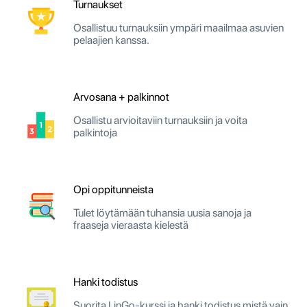
Turnaukset
Osallistuu turnauksiin ympäri maailmaa asuvien
pelaajien kanssa.
Arvosana + palkinnot
Osallistu arvioitaviin turnauksiin ja voita
palkintoja
Opi oppitunneista
Tulet löytämään tuhansia uusia sanoja ja
fraaseja vieraasta kielestä
Hanki todistus
Suorita LinGo-kurssi ja hanki todistus mistä vain