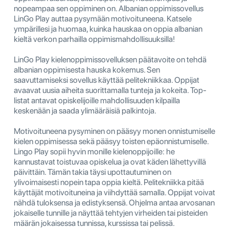
nopeampaa sen oppiminen on. Albanian oppimissovellus
LinGo Play auttaa pysymään motivoituneena. Katsele
ympärillesi ja huomaa, kuinka hauskaa on oppia albanian
kieltä verkon parhailla oppimismahdollisuuksilla!
LinGo Play kielenoppimissovelluksen päätavoite on tehdä
albanian oppimisesta hauska kokemus. Sen
saavuttamiseksi sovellus käyttää pelitekniikkaa. Oppijat
avaavat uusia aiheita suorittamalla tunteja ja kokeita. Top-
listat antavat opiskelijoille mahdollisuuden kilpailla
keskenään ja saada ylimääräisiä palkintoja.
Motivoituneena pysyminen on pääsyy monen onnistumiselle
kielen oppimisessa sekä pääsyy toisten epäonnistumiselle.
Lingo Play sopii hyvin monille kielenoppijoille: he
kannustavat toistuvaa opiskelua ja ovat käden lähettyvillä
päivittäin. Tämän takia täysi upottautuminen on
ylivoimaisesti nopein tapa oppia kieltä. Pelitekniikka pitää
käyttäjät motivoituneina ja viihdyttää samalla. Oppijat voivat
nähdä tuloksensa ja edistyksensä. Ohjelma antaa arvosanan
jokaiselle tunnille ja näyttää tehtyjen virheiden tai pisteiden
määrän jokaisessa tunnissa, kurssissa tai pelissä.