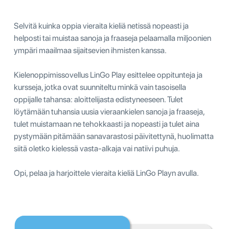
Selvitä kuinka oppia vieraita kieliä netissä nopeasti ja
helposti tai muistaa sanoja ja fraaseja pelaamalla miljoonien
ympäri maailmaa sijaitsevien ihmisten kanssa.
Kielenoppimissovellus LinGo Play esittelee oppitunteja ja
kursseja, jotka ovat suunniteltu minkä vain tasoisella
oppijalle tahansa: aloittelijasta edistyneeseen. Tulet
löytämään tuhansia uusia vieraankielen sanoja ja fraaseja,
tulet muistamaan ne tehokkaasti ja nopeasti ja tulet aina
pystymään pitämään sanavarastosi päivitettynä, huolimatta
siitä oletko kielessä vasta-alkaja vai natiivi puhuja.
Opi, pelaa ja harjoittele vieraita kieliä LinGo Playn avulla.