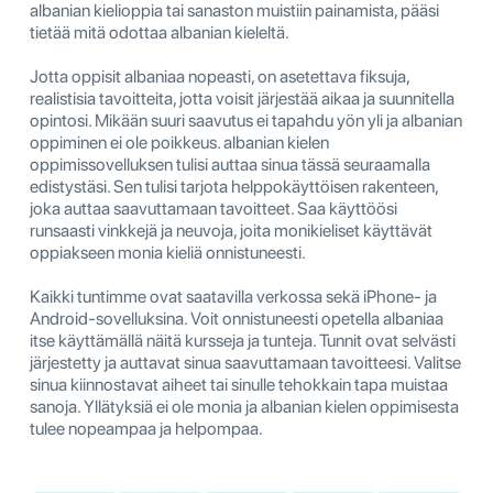
albanian kielioppia tai sanaston muistiin painamista, pääsi
tietää mitä odottaa albanian kieleltä.
Jotta oppisit albaniaa nopeasti, on asetettava fiksuja,
realistisia tavoitteita, jotta voisit järjestää aikaa ja suunnitella
opintosi. Mikään suuri saavutus ei tapahdu yön yli ja albanian
oppiminen ei ole poikkeus. albanian kielen
oppimissovelluksen tulisi auttaa sinua tässä seuraamalla
edistystäsi. Sen tulisi tarjota helppokäyttöisen rakenteen,
joka auttaa saavuttamaan tavoitteet. Saa käyttöösi
runsaasti vinkkejä ja neuvoja, joita monikieliset käyttävät
oppiakseen monia kieliä onnistuneesti.
Kaikki tuntimme ovat saatavilla verkossa sekä iPhone- ja
Android-sovelluksina. Voit onnistuneesti opetella albaniaa
itse käyttämällä näitä kursseja ja tunteja. Tunnit ovat selvästi
järjestetty ja auttavat sinua saavuttamaan tavoitteesi. Valitse
sinua kiinnostavat aiheet tai sinulle tehokkain tapa muistaa
sanoja. Yllätyksiä ei ole monia ja albanian kielen oppimisesta
tulee nopeampaa ja helpompaa.