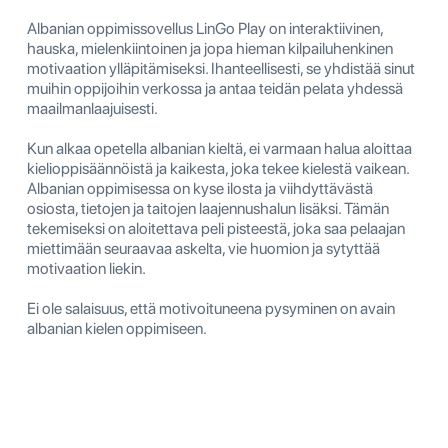
Albanian oppimissovellus LinGo Play on interaktiivinen,
hauska, mielenkiintoinen ja jopa hieman kilpailuhenkinen
motivaation ylläpitämiseksi. Ihanteellisesti, se yhdistää sinut
muihin oppijoihin verkossa ja antaa teidän pelata yhdessä
maailmanlaajuisesti.
Kun alkaa opetella albanian kieltä, ei varmaan halua aloittaa
kielioppisäännöistä ja kaikesta, joka tekee kielestä vaikean.
Albanian oppimisessa on kyse ilosta ja viihdyttävästä
osiosta, tietojen ja taitojen laajennushalun lisäksi. Tämän
tekemiseksi on aloitettava peli pisteestä, joka saa pelaajan
miettimään seuraavaa askelta, vie huomion ja sytyttää
motivaation liekin.
Ei ole salaisuus, että motivoituneena pysyminen on avain
albanian kielen oppimiseen.