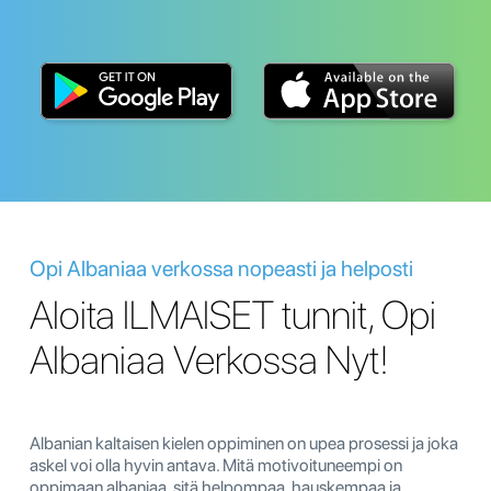
Opi Albaniaa verkossa nopeasti ja helposti
Aloita ILMAISET tunnit, Opi
Albaniaa Verkossa Nyt!
Albanian kaltaisen kielen oppiminen on upea prosessi ja joka
askel voi olla hyvin antava. Mitä motivoituneempi on
oppimaan albaniaa, sitä helpompaa, hauskempaa ja