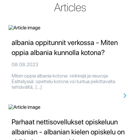
Articles
albania oppitunnit verkossa - Miten
oppia albania kunnolla kotona?
08.08.2023
Miten oppia albania kotona: vinkkejä ja neuvoja
Esittelyssä: opettelu kotona voi tuntua pelottavalta
tehtävältä, […]
Parhaat nettisovellukset opiskeluun
albanian - albanian kielen opiskelu on