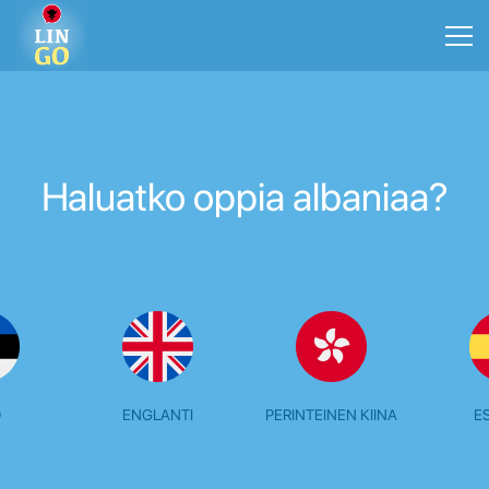
Haluatko oppia albaniaa?
O
ENGLANTI
PERINTEINEN KIINA
E