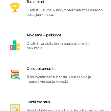
Turnaukset
Osallistuu turnauksiin ympäri maailmaa asuvien
pelaajien kanssa.
Arvosana + palkinnot
Osallistu arvioitaviin turnauksiin ja voita
palkintoja
Opi oppitunneista
Tulet löytämään tuhansia uusia sanoja ja
fraaseja vieraasta kielestä
Hanki todistus
Suorita LinGo-kurssi ja hanki todistus mistä vain