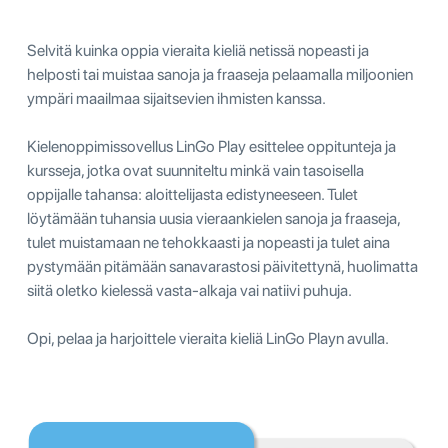
Selvitä kuinka oppia vieraita kieliä netissä nopeasti ja
helposti tai muistaa sanoja ja fraaseja pelaamalla miljoonien
ympäri maailmaa sijaitsevien ihmisten kanssa.
Kielenoppimissovellus LinGo Play esittelee oppitunteja ja
kursseja, jotka ovat suunniteltu minkä vain tasoisella
oppijalle tahansa: aloittelijasta edistyneeseen. Tulet
löytämään tuhansia uusia vieraankielen sanoja ja fraaseja,
tulet muistamaan ne tehokkaasti ja nopeasti ja tulet aina
pystymään pitämään sanavarastosi päivitettynä, huolimatta
siitä oletko kielessä vasta-alkaja vai natiivi puhuja.
Opi, pelaa ja harjoittele vieraita kieliä LinGo Playn avulla.