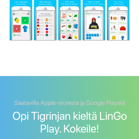
Saatavilla Apple-storesta ja Google Playstä
Opi Tigrinjan kieltä LinGo
Play. Kokeile!