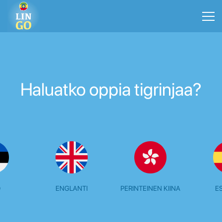
Haluatko oppia tigrinjaa?
O
ENGLANTI
PERINTEINEN KIINA
E