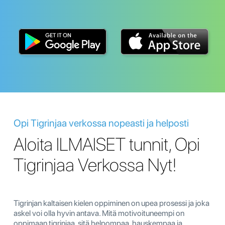
Opi Tigrinjaa verkossa nopeasti ja helposti
Aloita ILMAISET tunnit, Opi
Tigrinjaa Verkossa Nyt!
Tigrinjan kaltaisen kielen oppiminen on upea prosessi ja joka
askel voi olla hyvin antava. Mitä motivoituneempi on
oppimaan tigrinjaa, sitä helpompaa, hauskempaa ja