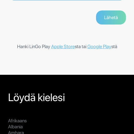
Hanki LinGo Play
Apple Store
sta tai
Google Play
stä
Löydä kielesi
Afrikaans
Albania
Amhara