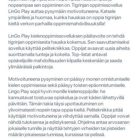
nopeampaa sen oppiminen on. Tigrinjan oppimissovellus
LinGo Play auttaa pysymään motivoituneena. Katsele
ympärillesi ja huomaa, kuinka hauskaa on oppia tigrinjan
kieltä verkon parhailla oppimismahdollisuuksilla!
LinGo Play kielenoppimissovelluksen päätavoite on tehdä
tigrinjan oppimisesta hauska kokemus. Sen saavuttamiseksi
sovellus käyttää pelitekniikkaa. Oppijat avaavat uusia aiheita
suorittamalla tunteja ja kokeita. Top-listat antavat
opiskelijoille mahdollisuuden kilpailla keskenään ja saada
ylimääräisiä palkintoja.
Motivoituneena pysyminen on pääsyy monen onnistumiselle
kielen oppimisessa sekä pääsyy toisten epäonnistumiselle.
Lingo Play sopii hyvin monille kielenoppijoille: he
kannustavat toistuvaa opiskelua ja ovat käden lähettyvillä
päivittäin. Tämän takia täysi upottautuminen on
ylivoimaisesti nopein tapa oppia kieltä. Pelitekniikka pitää
käyttäjät motivoituneina ja viihdyttää samalla. Oppijat voivat
nähdä tuloksensa ja edistyksensä. Ohjelma antaa arvosanan
jokaiselle tunnille ja näyttää tehtyjen virheiden tai pisteiden
määrän jokaisessa tunnissa, kurssissa tai pelissä.