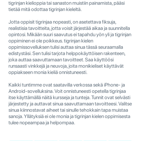
tigrinjan kielioppia tai sanaston muistiin painamista, pääsi
tietää mitä odottaa tigrinjan kieleltä.
Jotta oppisit tigrinjaa nopeasti, on asetettava fiksuja,
realistisia tavoitteita, jotta voisit järjestää aikaa ja suunnitella
opintosi. Mikään suuri saavutus ei tapahdu yön yli ja tigrinjan
oppiminen ei ole poikkeus. tigrinjan kielen
oppimissovelluksen tulisi auttaa sinua tässä seuraamalla
edistystäsi. Sen tulisi tarjota helppokäyttöisen rakenteen,
joka auttaa saavuttamaan tavoitteet. Saa käyttöösi
runsaasti vinkkejä ja neuvoja, joita monikieliset käyttävät
oppiakseen monia kieliä onnistuneesti.
Kaikki tuntimme ovat saatavilla verkossa sekä iPhone- ja
Android-sovelluksina. Voit onnistuneesti opetella tigrinjaa
itse käyttämällä näitä kursseja ja tunteja. Tunnit ovat selvästi
järjestetty ja auttavat sinua saavuttamaan tavoitteesi. Valitse
sinua kiinnostavat aiheet tai sinulle tehokkain tapa muistaa
sanoja. Yllätyksiä ei ole monia ja tigrinjan kielen oppimisesta
tulee nopeampaa ja helpompaa.