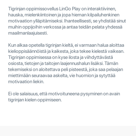
Tigrinjan oppimissovellus LinGo Play on interaktiivinen,
hauska, mielenkiintoinen ja jopa hieman kilpailuhenkinen
motivaation ylläpitämiseksi. Ihanteellisesti, se yhdistää sinut
muihin oppijoihin verkossa ja antaa teidän pelata yhdessä
maailmanlaajuisesti.
Kun alkaa opetella tigrinjan kieltä, ei varmaan halua aloittaa
kielioppisäännöistä ja kaikesta, joka tekee kielestä vaikean.
Tigrinjan oppimisessa on kyse ilosta ja viihdyttävästä
osiosta, tietojen ja taitojen laajennushalun lisäksi. Tämän
tekemiseksi on aloitettava peli pisteestä, joka saa pelaajan
miettimään seuraavaa askelta, vie huomion ja sytyttää
motivaation liekin.
Ei ole salaisuus, että motivoituneena pysyminen on avain
tigrinjan kielen oppimiseen.