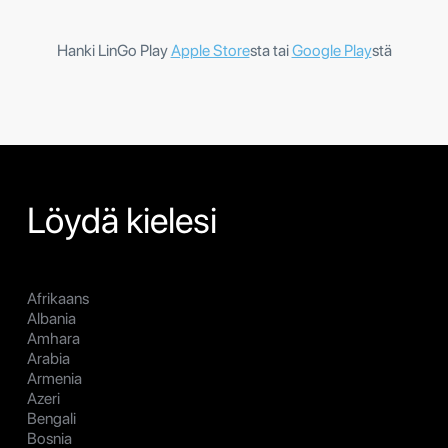
Hanki LinGo Play
Apple Store
sta tai
Google Play
stä
Löydä kielesi
Afrikaans
Albania
Amhara
Arabia
Armenia
Azeri
Bengali
Bosnia