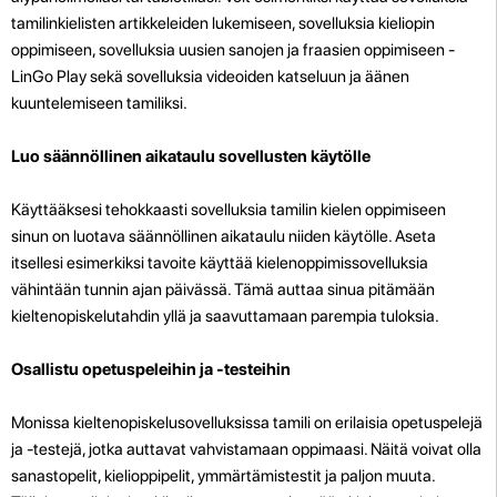
tamilinkielisten artikkeleiden lukemiseen, sovelluksia kieliopin
oppimiseen, sovelluksia uusien sanojen ja fraasien oppimiseen -
LinGo Play sekä sovelluksia videoiden katseluun ja äänen
kuuntelemiseen tamiliksi.
Luo säännöllinen aikataulu sovellusten käytölle
Käyttääksesi tehokkaasti sovelluksia tamilin kielen oppimiseen
sinun on luotava säännöllinen aikataulu niiden käytölle. Aseta
itsellesi esimerkiksi tavoite käyttää kielenoppimissovelluksia
vähintään tunnin ajan päivässä. Tämä auttaa sinua pitämään
kieltenopiskelutahdin yllä ja saavuttamaan parempia tuloksia.
Osallistu opetuspeleihin ja -testeihin
Monissa kieltenopiskelusovelluksissa tamili on erilaisia opetuspelejä
ja -testejä, jotka auttavat vahvistamaan oppimaasi. Näitä voivat olla
sanastopelit, kielioppipelit, ymmärtämistestit ja paljon muuta.