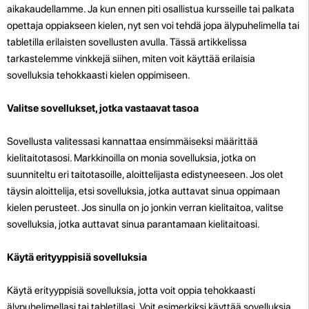
aikakaudellamme. Ja kun ennen piti osallistua kursseille tai palkata
opettaja oppiakseen kielen, nyt sen voi tehdä jopa älypuhelimella tai
tabletilla erilaisten sovellusten avulla. Tässä artikkelissa
tarkastelemme vinkkejä siihen, miten voit käyttää erilaisia
sovelluksia tehokkaasti kielen oppimiseen.
Valitse sovellukset, jotka vastaavat tasoa
Sovellusta valitessasi kannattaa ensimmäiseksi määrittää
kielitaitotasosi. Markkinoilla on monia sovelluksia, jotka on
suunniteltu eri taitotasoille, aloittelijasta edistyneeseen. Jos olet
täysin aloittelija, etsi sovelluksia, jotka auttavat sinua oppimaan
kielen perusteet. Jos sinulla on jo jonkin verran kielitaitoa, valitse
sovelluksia, jotka auttavat sinua parantamaan kielitaitoasi.
Käytä erityyppisiä sovelluksia
Käytä erityyppisiä sovelluksia, jotta voit oppia tehokkaasti
älypuhelimellasi tai tabletillasi. Voit esimerkiksi käyttää sovelluksia