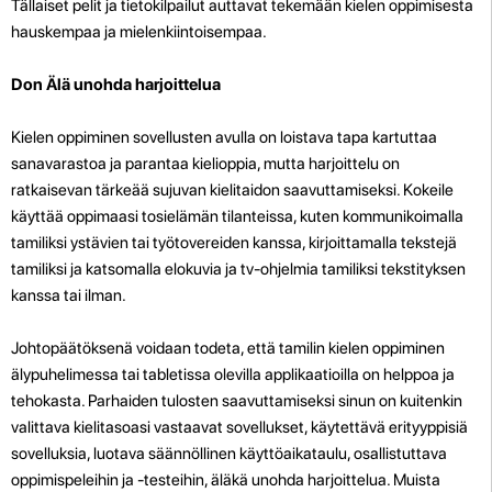
Tällaiset pelit ja tietokilpailut auttavat tekemään kielen oppimisesta
hauskempaa ja mielenkiintoisempaa.
Don Älä unohda harjoittelua
Kielen oppiminen sovellusten avulla on loistava tapa kartuttaa
sanavarastoa ja parantaa kielioppia, mutta harjoittelu on
ratkaisevan tärkeää sujuvan kielitaidon saavuttamiseksi. Kokeile
käyttää oppimaasi tosielämän tilanteissa, kuten kommunikoimalla
tamiliksi ystävien tai työtovereiden kanssa, kirjoittamalla tekstejä
tamiliksi ja katsomalla elokuvia ja tv-ohjelmia tamiliksi tekstityksen
kanssa tai ilman.
Johtopäätöksenä voidaan todeta, että tamilin kielen oppiminen
älypuhelimessa tai tabletissa olevilla applikaatioilla on helppoa ja
tehokasta. Parhaiden tulosten saavuttamiseksi sinun on kuitenkin
valittava kielitasoasi vastaavat sovellukset, käytettävä erityyppisiä
sovelluksia, luotava säännöllinen käyttöaikataulu, osallistuttava
oppimispeleihin ja -testeihin, äläkä unohda harjoittelua. Muista