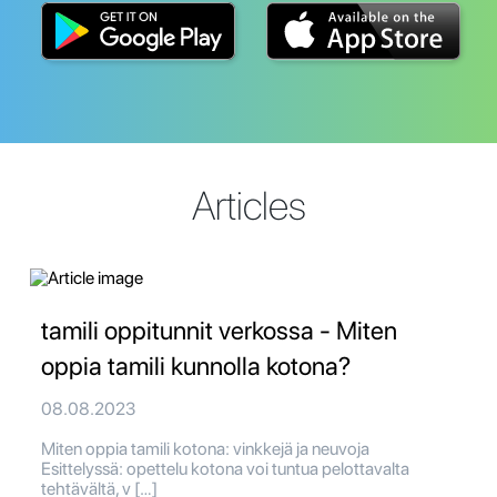
Articles
tamili oppitunnit verkossa - Miten
oppia tamili kunnolla kotona?
08.08.2023
Miten oppia tamili kotona: vinkkejä ja neuvoja
Esittelyssä: opettelu kotona voi tuntua pelottavalta
tehtävältä, v […]