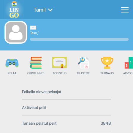
Tamil
Taso
/
PELAA
OPPITUNNIT
TODISTUS
TILASTOT
TURNAUS
ARVOS
Paikalla olevat pelaajat
Aktiiviset pelit
Tänään pelatut pelit
3848