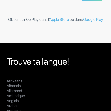
Obtient LinGo Play dans l’
Apple Store
ou dans
Google Play
Trouve ta langue!
Afrikaans
Albanais
Allemand
Amharique
Anglais
Arabe
Arménien