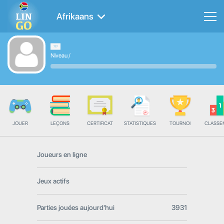
Afrikaans
Niveau
/
JOUER
LEÇONS
CERTIFICAT
STATISTIQUES
TOURNOI
CLASSE
Joueurs en ligne
Jeux actifs
Parties jouées aujourd'hui
3931