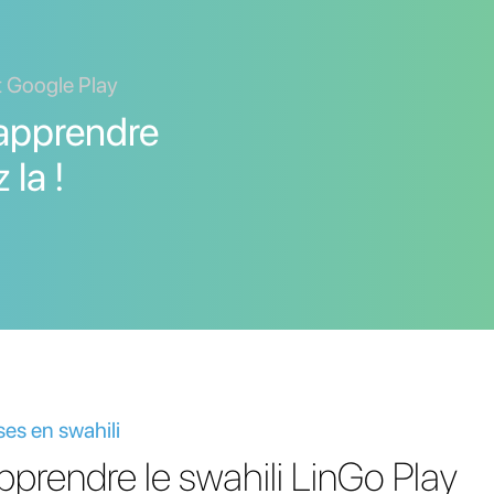
t Google Play
 apprendre
 la !
es en swahili
pprendre le swahili LinGo Play