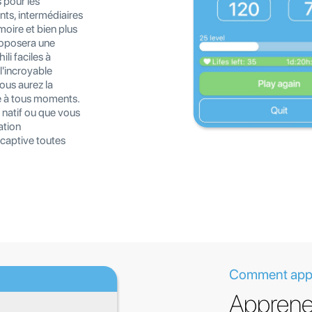
 pour les
ants, intermédiaires
moire et bien plus
roposera une
li faciles à
l'incroyable
ous aurez la
re à tous moments.
 natif ou que vous
ation
 captive toutes
Comment appre
Apprenez