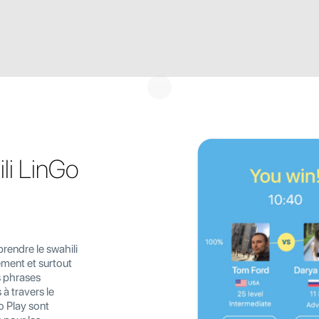
li LinGo
rendre le swahili
ement et surtout
s phrases
 à travers le
o Play sont