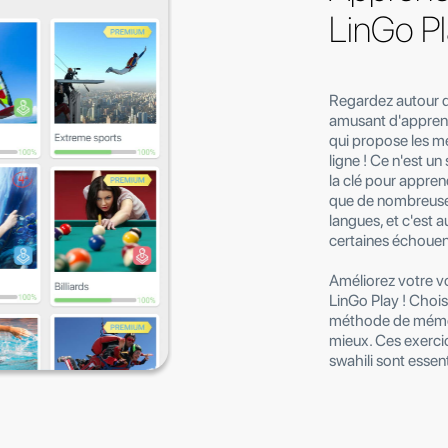
LinGo P
Regardez autour d
amusant d'apprendr
qui propose les m
ligne ! Ce n'est u
la clé pour apprend
que de nombreuses
langues, et c'est a
certaines échouen
Améliorez votre vo
LinGo Play ! Choisi
méthode de mémori
mieux. Ces exerci
swahili sont essent