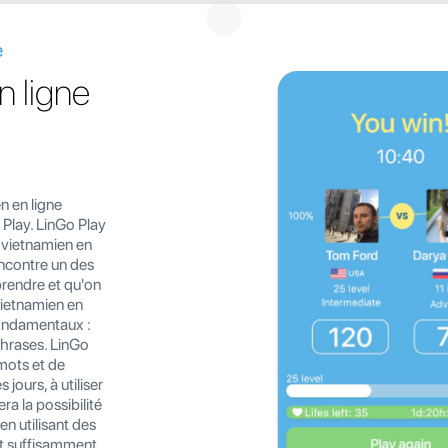
e
n ligne
n en ligne
 Play. LinGo Play
 vietnamien en
encontre un des
prendre et qu'on
ietnamien en
fondamentaux :
phrases. LinGo
 mots et de
 jours, à utiliser
a la possibilité
en utilisant des
nt suffisamment