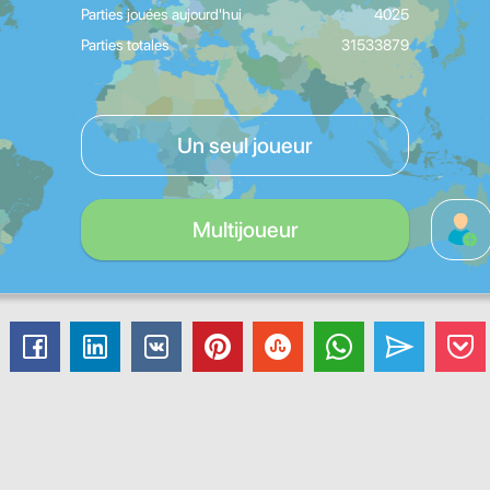
Parties jouées aujourd'hui
4025
Parties totales
31533879
Un seul joueur
Multijoueur