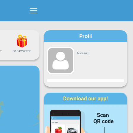
Profil
T
30 DAYS FREE
Niveau
|
Progrès
Lun
Mar
Mer
Jeu