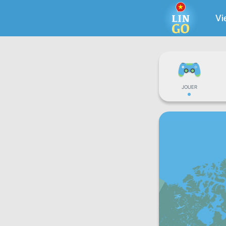
Vi
JOUER