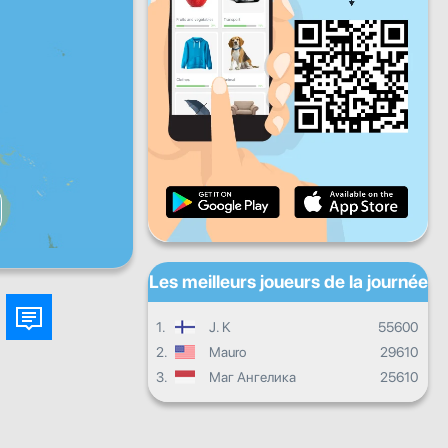
Ven
Sam
Dim
Progrès quotidien
Progrès mensuel
Certificat
Progrès d'ensemble
Les meilleurs joueurs de la journée
1.
J. K
55600
2.
Mauro
29610
3.
Маг Ангелика
25610