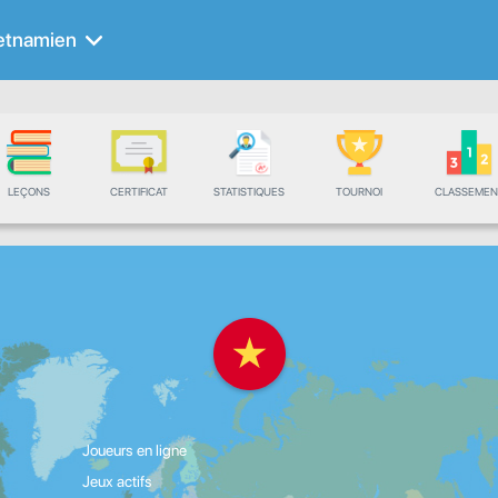
etnamien
LEÇONS
CERTIFICAT
STATISTIQUES
TOURNOI
CLASSEMEN
Joueurs en ligne
Jeux actifs