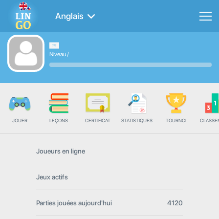
Anglais
Niveau
/
JOUER
LEÇONS
CERTIFICAT
STATISTIQUES
TOURNOI
CLASSE
Joueurs en ligne
Jeux actifs
Parties jouées aujourd'hui
4120