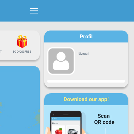
Profil
T
30 DAYS FREE
Niveau
|
Progrès
Lun
Mar
Mer
Jeu