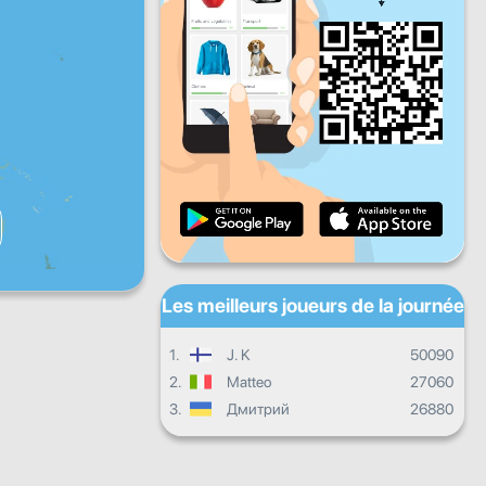
Ven
Sam
Dim
Progrès quotidien
Progrès mensuel
Certificat
Progrès d'ensemble
Les meilleurs joueurs de la journée
1.
J. K
50090
2.
Matteo
27060
3.
Дмитрий
26880