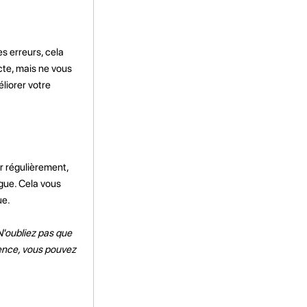
s erreurs, cela
cte, mais ne vous
éliorer votre
r régulièrement,
ngue. Cela vous
ue.
 N'oubliez pas que
gence, vous pouvez