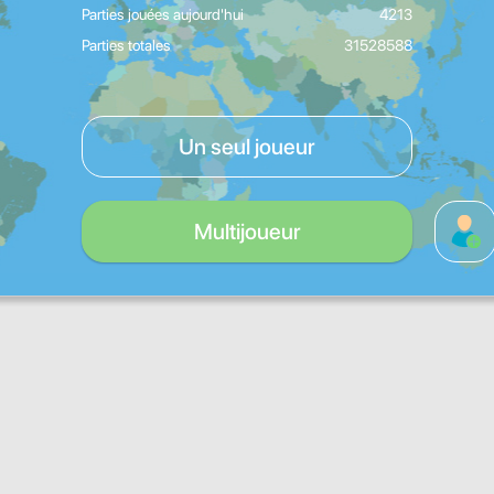
Parties jouées aujourd'hui
4213
Parties totales
31528588
Un seul joueur
Multijoueur