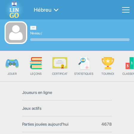
Hébreu
Niveau
/
JOUER
LEÇONS
CERTIFICAT
STATISTIQUES
TOURNOI
CLASSE
Joueurs en ligne
Jeux actifs
Parties jouées aujourd'hui
4678