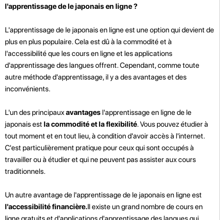
l'apprentissage de le japonais en ligne ?
L'apprentissage de le japonais en ligne est une option qui devient de
plus en plus populaire. Cela est dû à la commodité et à
l'accessibilité que les cours en ligne et les applications
d'apprentissage des langues offrent. Cependant, comme toute
autre méthode d'apprentissage, il y a des avantages et des
inconvénients.
L'un des principaux
avantages
l'apprentissage en ligne de le
japonais est
la commodité et la flexibilité
. Vous pouvez étudier à
tout moment et en tout lieu, à condition d'avoir accès à l'internet.
C'est particulièrement pratique pour ceux qui sont occupés à
travailler ou à étudier et qui ne peuvent pas assister aux cours
traditionnels.
Un autre avantage de l'apprentissage de le japonais en ligne est
l'accessibilité financière.
Il existe un grand nombre de cours en
ligne gratuits et d'applications d'apprentissage des langues qui