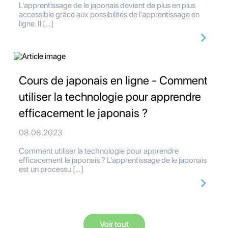
L'apprentissage de le japonais devient de plus en plus
accessible grâce aux possibilités de l'apprentissage en
ligne. Il […]
Cours de japonais en ligne - Comment
utiliser la technologie pour apprendre
efficacement le japonais ?
08.08.2023
Comment utiliser la technologie pour apprendre
efficacement le japonais ? L'apprentissage de le japonais
est un processu […]
Voir tout