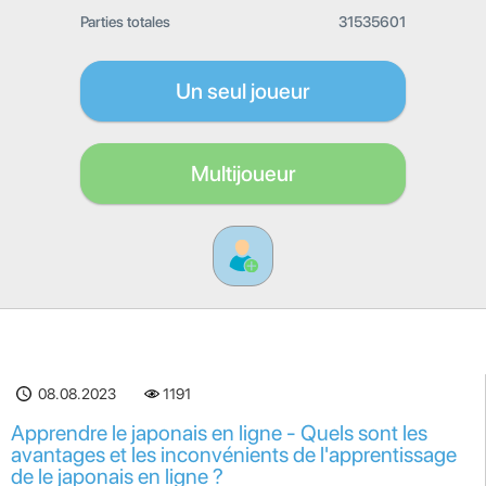
Parties totales
31535601
Un seul joueur
Multijoueur
08.08.2023
1191
Apprendre le japonais en ligne - Quels sont les
avantages et les inconvénients de l'apprentissage
de le japonais en ligne ?