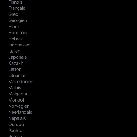
Finnois
Français
Grec
Géorgien
Hindi
Hongrois
Hébreu
Indonésien
Italien
Japonais
Kazakh
Letton
Lituanien
Macédonien
Malais
Malgache
Mongol
Norvégien
Néerlandais
Népalais
Ourdou
Pachto
Persan