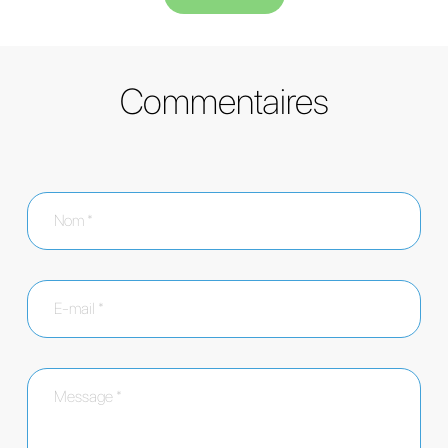
Commentaires