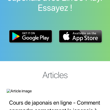
Essayez !
Articles
Cours de japonais en ligne - Comment