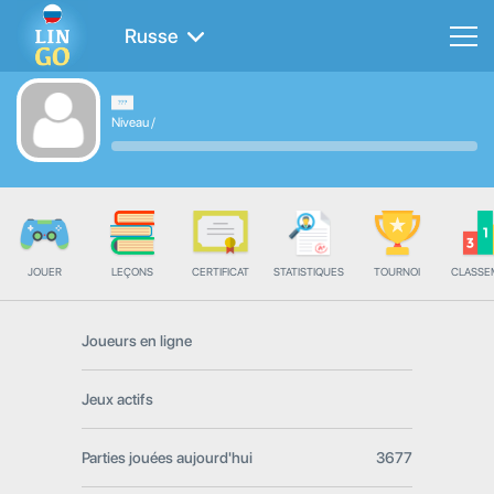
Russe
Niveau
/
JOUER
LEÇONS
CERTIFICAT
STATISTIQUES
TOURNOI
CLASSE
Joueurs en ligne
Jeux actifs
Parties jouées aujourd'hui
3677