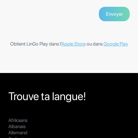
Obtient LinGo Play dans l’
Apple Store
ou dans
Google Play
Trouve ta langue!
Afrikaans
Albanais
Allemand