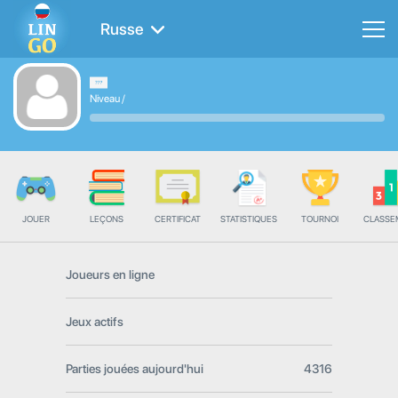
Russe
Niveau
/
JOUER
LEÇONS
CERTIFICAT
STATISTIQUES
TOURNOI
CLASSE
Joueurs en ligne
Jeux actifs
Parties jouées aujourd'hui
4316