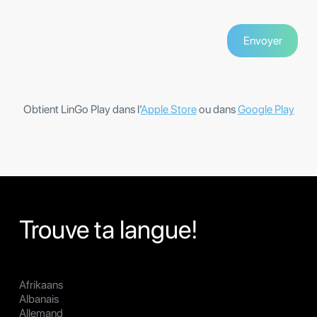
Obtient LinGo Play dans l’
Apple Store
ou dans
Google Play
Trouve ta langue!
Afrikaans
Albanais
Allemand