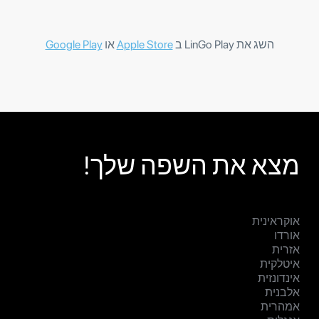
השג את LinGo Play ב
Apple Store
או
Google Play
מצא את השפה שלך!
אוקראינית
אורדו
אזרית
איטלקית
אינדונזית
אלבנית
אמהרית