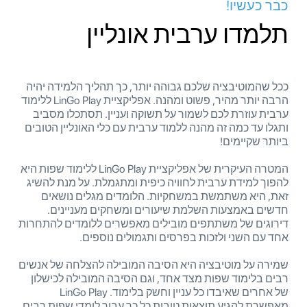
כבר כעשיו!
תלמדו ערבית אונליין
ככל שהמוטיבציה שלכם גבוהה יותר, כך תהליך הלמידה יהיה
הרבה יותר מהיר, פשוט ומהנה. אפליקציית LinGo Play ללימוד
ערבית עוזרת לכם לשמור על תשוקה ועניין. תסתכלו מסביב
ותגלו עד כמה זה מהנה ללמוד ערבית עם כלי האונליין הטובים
ביותר שקיימים!
המטרה העיקרית של אפליקציית LinGo Play ללימוד שפות היא
להפוך למידת ערבית לחוויה כיפית ומתגמלת. על מנת להשיג
זאת, היא משתמשת במשחקיות. הלומדים מגלים נושאים
חדשים באמצעות השלמת שיעורים ומשחקים מעניינים.
דירוגים של משתתפים מובילים מאפשרים ללומדים להתחרות
אחד עם השני ולזכות בפרסים ותגמולים נוספים.
שמירה על מוטיבציה היא הסיבה המובילה להצלחה של אנשים
רבים בלימוד שפות מצד אחד, וגם הסיבה המובילה לכישלון
של אחרים שאיבדו כל עניין וחשק בלימוד. LinGo Play
מאפשרת להגיע תוצאות טובות כל כך עבור לומדי שפות רבים