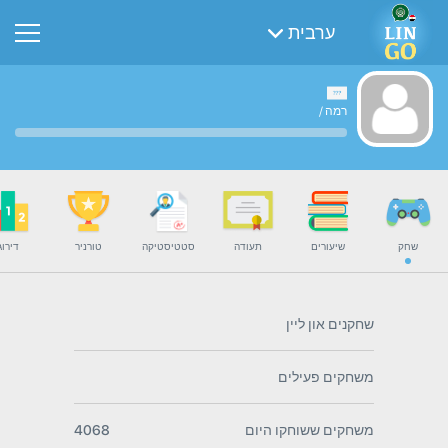
ערבית
רמה
/
שחק
שיעורים
תעודה
סטטיסטיקה
טורניר
דירוג
שחקנים און ליין
משחקים פעילים
משחקים ששוחקו היום
4068