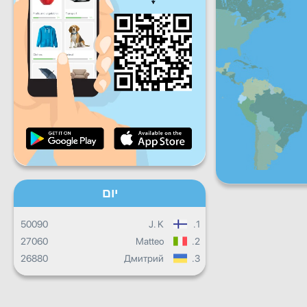
שישי
שבת
ראשון
התקדמות יומית
התקדמות חודשית
תעודה
התקדמות כוללת
יום
50090
J. K
1.
27060
Matteo
2.
26880
Дмитрий
3.