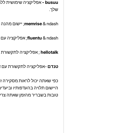
busuu -
אפליקציה שימושית ללמי
שלך.
& ndash; יישום מהנה ומרתק המאפשר לך ללמוד ערבית שפה בצורה מהנה.
memrise
& ndash; אפליקציה עם ספרייה גדולה של ערבית סרטונים לרמות קושי שונות.
fluentu
hellotalk
; אפליקציה לתקשורת ע
טנדם
-אפליקציה לתקשורת עם ד
כפי שאתה יכול לראות מסקירה זו,
היישום תלויה בהעדפותיו וביעדי
טובות בשבריר מהזמן שאתה צריך