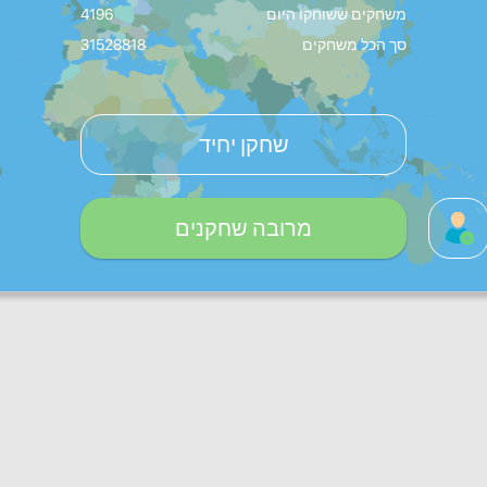
משחקים ששוחקו היום
4196
סך הכל משחקים
31528818
שחקן יחיד
מרובה שחקנים