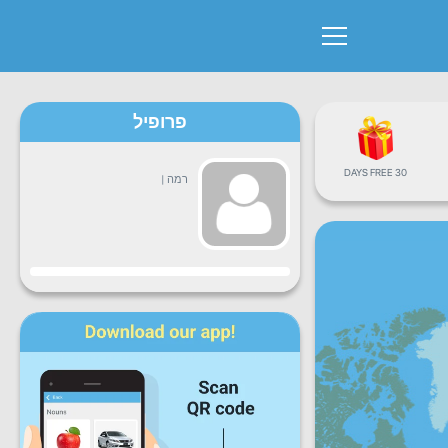
פרופיל
30 DAYS FREE
רמה
|
התקדמות
שני
שלישי
רביעי
חמישי