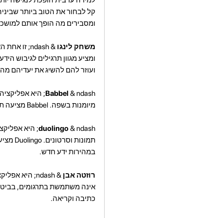
קל לבחור את הטוב ביותר שביניה
ומסבירים מה הופך אותם למושכים
משחק לינגו
& ndash; זו
ומציע מגוון תרגילים לגיבוש הי
ועוזר להם להשיג את יעדיהם מהר
Babbel
& ndash; היא אפ
מיומנות בשפה. Babbel מציעה תרגילים המתמקדים בתקשורת יומיומית, כמו גם ביכולת לתקשר עם דוברי שפת אם.
duolingo
& ndash; היא
תמונות
במהירות ידע חדש.
רוזטה אבן
& ndash; היא
אינה משתמשת בתרגומים, בביטוי
כתיבה וקריאה.