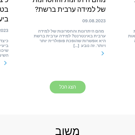
של למידה ערבית ברשת?
בטכ
ביע
09.08.2023
2023
ת
מהם היתרונות והחסרונות של למידה
אות
ערבית באינטרנט? למידה ערבית ברשת
היא אפשרות שהופכת פופולרית יותר
כיצד
ויותר. זה נובע […]
ביעי
שיכו
השימו
הצג הכל
משוב