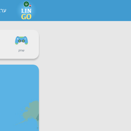
ערב
שחק