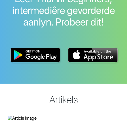
intermediêre gevorderde
aanlyn. Probeer dit!
Artikels