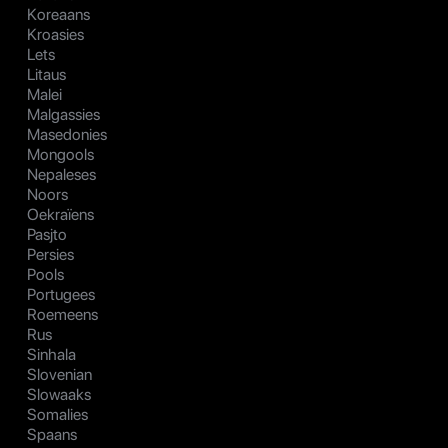
Koreaans
Kroasies
Lets
Litaus
Malei
Malgassies
Masedonies
Mongools
Nepaleses
Noors
Oekraïens
Pasjto
Persies
Pools
Portugees
Roemeens
Rus
Sinhala
Slovenian
Slowaaks
Somalies
Spaans