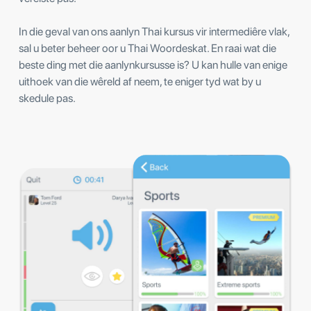
In die geval van ons aanlyn Thai kursus vir intermediêre vlak,
sal u beter beheer oor u Thai Woordeskat. En raai wat die
beste ding met die aanlynkursusse is? U kan hulle van enige
uithoek van die wêreld af neem, te eniger tyd wat by u
skedule pas.