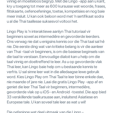
vinnig en moeiteloos begryp. Met die Lingo -app aan u kant,
kry u toegang tot meer as 600 kursusse wat woorde, frases,
flitskaarte, oefenoefeninge, toetse, kompetisies en nog baie
meer insluit. U kan ook beloon word met 'n sertifikaat sodra
u al die Thai taallesse suksesvol voltooi het.
Lingo Play is 'n interaktiewe aanlyn Thai tutoriaal vir
beginners sowel as intermediêre en gevorderde leerders.
Ons verwag nie dat u enigsins kennis oor die Thai taal sal hê
nie. Die eerste ding wat van kritieke belang is vir die aanleer
van Thai -taal vir beginners, is om die basiese beginsels van
die taal te verstaan. Eenvoudige dialoë kan u help om die
taal vinnig en doeltreffend te leer. As u op gevorderde vlak
Thai leer, kan Lingo baie help om u bestaande kennis te
verfris. U sal sinne leer wat in die alledaagse lewe gebruik
word. Kies Lingo Play om Thai Taal te leer binne enkele dae,
nie maande of jare nie. Laai die gratis Lingo Play -app af en
geniet die leer Thai Taal vir beginners, intermediêre,
gevorderde vlak op u iOS- en Android -toestel. Die app bied
33 verskillende taalkursusse aan, insluitend Asiatiese en
Europese tale. U kan soveel tale leer as wat u wil!
Die oefeninge wat deel uitmaak van die Lingo -