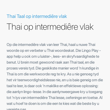
Thai Taal op intermediêre vlak
Thai op intermediêre vlak
Op die intermediêre vlak van leer Thai, haal u nuwe Thai
woorde op en verbeter u Thai woordeskat. Die Lingo Play -
app help u ook om u luister-, lees- en skryfvaardighede te
benut. U brein moet gewoond raak aan Thai taal, en die
proses vereis tyd. Die geskikste manier word 'n kundige in
Thai is om die werkwoorde reg te kry. As u nie genoeg tyd
het vir teenwoordigheidslesse nie, en u is baie geneig om die
taal te leer, is daar ook 'n maklike en effektiewe oplossing:
die aanlyn lingo-lesse. In die aanlynweergawe kry u toegang
tot 'n lys van intermediêre Thai lesse, oefeninge en toetse. Al
wat u hoef te doen is om die een te kies wat die beste by u
vereiste pas.