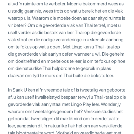
altyd 'n ruimte om te verbeter. Moenie bekommerd wees as
u stadig gaan nie, wees trots op wat u bereik het en die vlak
waarop u is. Waarom die moeite doen as daar altyd ruimte is
vir beter? Om die gevorderde vlak van Thai te tref, moet u
uself verder as die bestek van leer Thai op die gevorderde
vlak stoot en die nodige veranderinge in u skedule aanbring
om te fokus op wat u doen . Met Lingo kan u Thai -taal op
die gevorderde vlak aanlyn oefen wanneer u wil. Die geheim
om doeltreffend en moeiteloos te leer, is om te fokus op hoe
om die natuurlike Thai hulpbronne te gebruik in plaas
daarvan om tyd te mors om Thai buite die boks te leer.
In Saak U ken al 'n vreemde tale of is tweetalig van geboorte
af, u kan uself kwaliteitstyd bespaar terwyl u Thai -taal op die
gevorderde vlak aanlyntaal met Lingo Play leer. Wonder jy
waarom ons tweetaliges genoem het? Verskeie studies het
getoon dat tweetaliges dit maklik vind om 'n derde taal te
leer, aangesien dit 'n natuurlike flair het om aan verskillende
tale blootgestel te word. Vlotheid en vaardighede wat met