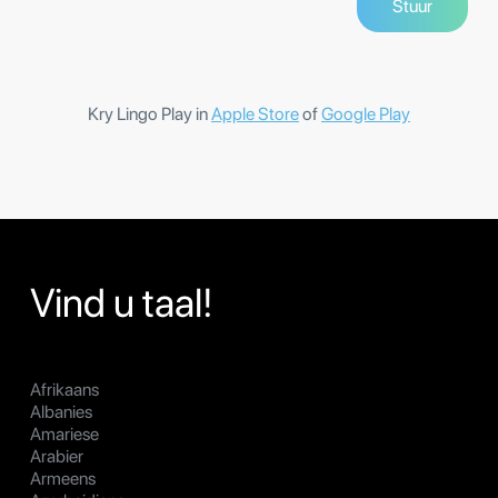
Kry Lingo Play in
Apple Store
of
Google Play
Vind u taal!
Afrikaans
Albanies
Amariese
Arabier
Armeens