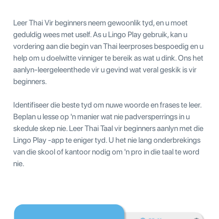
Leer Thai Vir beginners neem gewoonlik tyd, en u moet
geduldig wees met uself. As u Lingo Play gebruik, kan u
vordering aan die begin van Thai leerproses bespoedig en u
help om u doelwitte vinniger te bereik as wat u dink. Ons het
aanlyn-leergeleenthede vir u gevind wat veral geskik is vir
beginners.
Identifiseer die beste tyd om nuwe woorde en frases te leer.
Beplan u lesse op 'n manier wat nie padversperrings in u
skedule skep nie. Leer Thai Taal vir beginners aanlyn met die
Lingo Play -app te eniger tyd. U het nie lang onderbrekings
van die skool of kantoor nodig om 'n pro in die taal te word
nie.