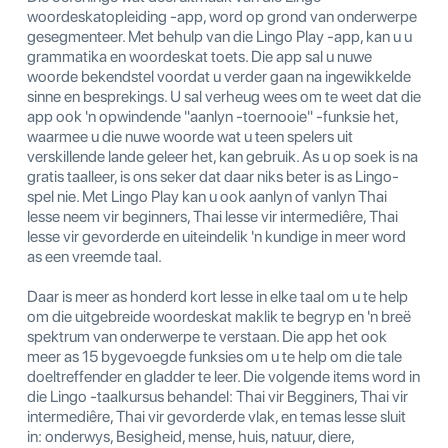
woordeskatopleiding -app, word op grond van onderwerpe
gesegmenteer. Met behulp van die Lingo Play -app, kan u u
grammatika en woordeskat toets. Die app sal u nuwe
woorde bekendstel voordat u verder gaan na ingewikkelde
sinne en besprekings. U sal verheug wees om te weet dat die
app ook 'n opwindende "aanlyn -toernooie" -funksie het,
waarmee u die nuwe woorde wat u teen spelers uit
verskillende lande geleer het, kan gebruik. As u op soek is na
gratis taalleer, is ons seker dat daar niks beter is as Lingo-
spel nie. Met Lingo Play kan u ook aanlyn of vanlyn Thai
lesse neem vir beginners, Thai lesse vir intermediêre, Thai
lesse vir gevorderde en uiteindelik 'n kundige in meer word
as een vreemde taal.
Daar is meer as honderd kort lesse in elke taal om u te help
om die uitgebreide woordeskat maklik te begryp en 'n breë
spektrum van onderwerpe te verstaan. Die app het ook
meer as 15 bygevoegde funksies om u te help om die tale
doeltreffender en gladder te leer. Die volgende items word in
die Lingo -taalkursus behandel: Thai vir Begginers, Thai vir
intermediêre, Thai vir gevorderde vlak, en temas lesse sluit
in: onderwys, Besigheid, mense, huis, natuur, diere,