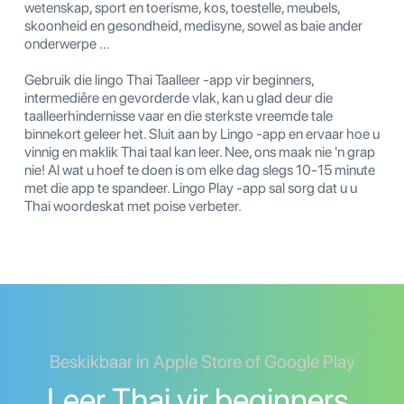
wetenskap, sport en toerisme, kos, toestelle, meubels,
skoonheid en gesondheid, medisyne, sowel as baie ander
onderwerpe ...
Gebruik die lingo Thai Taalleer -app vir beginners,
intermediêre en gevorderde vlak, kan u glad deur die
taalleerhindernisse vaar en die sterkste vreemde tale
binnekort geleer het. Sluit aan by Lingo -app en ervaar hoe u
vinnig en maklik Thai taal kan leer. Nee, ons maak nie 'n grap
nie! Al wat u hoef te doen is om elke dag slegs 10-15 minute
met die app te spandeer. Lingo Play -app sal sorg dat u u
Thai woordeskat met poise verbeter.
Beskikbaar in Apple Store of Google Play
Leer Thai vir beginners,