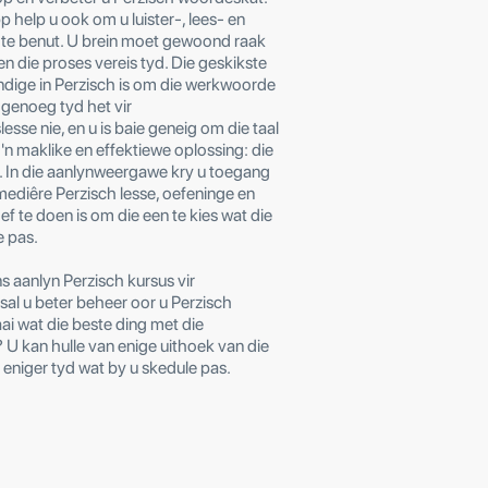
p help u ook om u luister-, lees- en
te benut. U brein moet gewoond raak
 en die proses vereis tyd. Die geskikste
ndige in Perzisch is om die werkwoorde
e genoeg tyd het vir
sse nie, en u is baie geneig om die taal
k 'n maklike en effektiewe oplossing: die
e. In die aanlynweergawe kry u toegang
ermediêre Perzisch lesse, oefeninge en
ef te doen is om die een te kies wat die
e pas.
ns aanlyn Perzisch kursus vir
 sal u beter beheer oor u Perzisch
ai wat die beste ding met die
 U kan hulle van enige uithoek van die
 eniger tyd wat by u skedule pas.