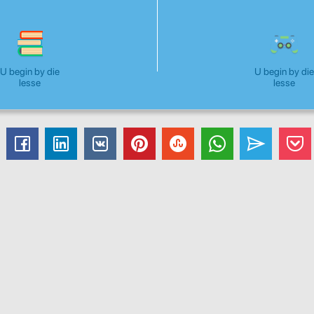
U begin by die
U begin by die
lesse
lesse