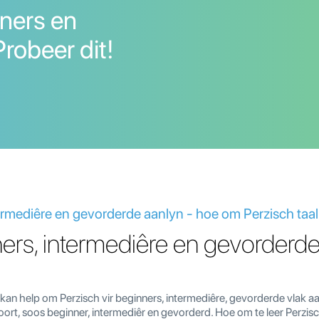
nners en
Probeer dit!
termediêre en gevorderde aanlyn - hoe om Perzisch taal 
ners, intermediêre en gevorderde
u kan help om Perzisch vir beginners, intermediêre, gevorderde vlak aan
hoort, soos beginner, intermediêr en gevorderd. Hoe om te leer Perzis