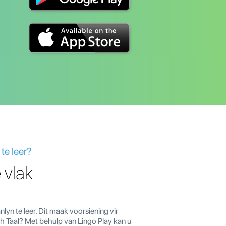
te leer?
 vlak
lyn te leer. Dit maak voorsiening vir
ch Taal? Met behulp van Lingo Play kan u