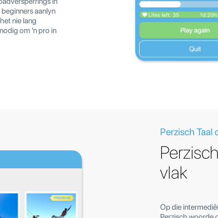
 padversperrings in
r beginners aanlyn
het nie lang
nodig om 'n pro in
Perzisch Taal 
Perzisch
vlak
Op die intermediêr
Perzisch woorde o