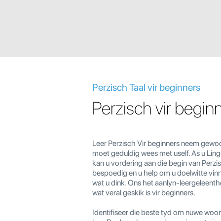
Perzisch Taal vir beginners
Perzisch vir begin
Leer Perzisch Vir beginners neem gewoon
moet geduldig wees met uself. As u Ling
kan u vordering aan die begin van Perzi
bespoedig en u help om u doelwitte vinn
wat u dink. Ons het aanlyn-leergeleenth
wat veral geskik is vir beginners.
Identifiseer die beste tyd om nuwe woor