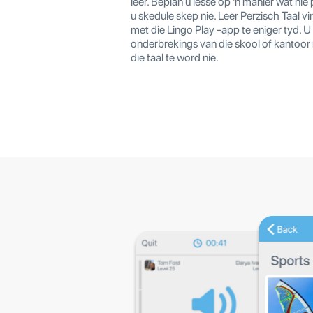
leer. Beplan u lesse op 'n manier wat nie
u skedule skep nie. Leer Perzisch Taal vi
met die Lingo Play -app te eniger tyd. U 
onderbrekings van die skool of kantoor 
die taal te word nie.