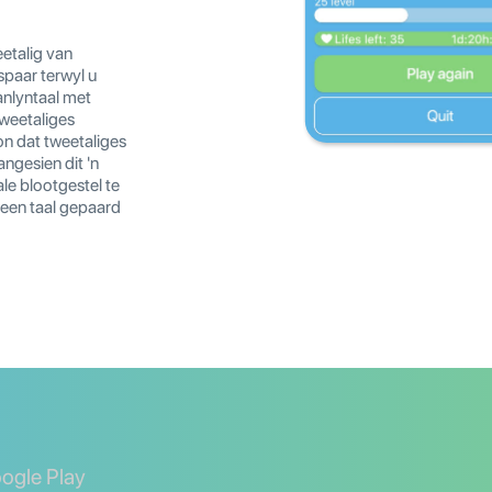
eetalig van
spaar terwyl u
anlyntaal met
tweetaliges
n dat tweetaliges
angesien dit 'n
ale blootgestel te
 een taal gepaard
oogle Play