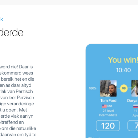
ak
derde
word nie! Daar is
e bekommerd wees
 bereik het en die
en as daar altyd
vlak van Perzisch
 van leer Perzisch
dige veranderinge
t u doen . Met
derde vlak aanlyn
ltreffend en
e om die natuurlike
 daarvan om tyd te