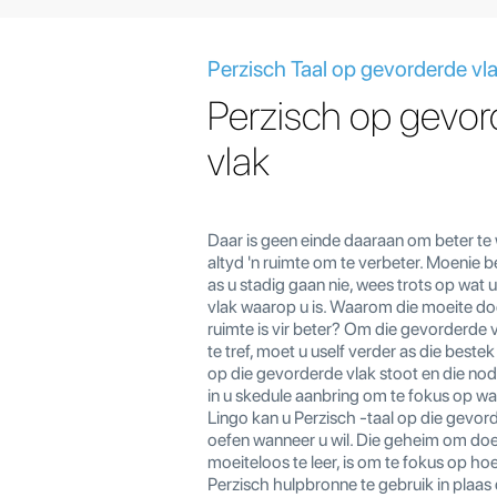
Perzisch Taal op gevorderde vl
Perzisch op gevor
vlak
Daar is geen einde daaraan om beter te 
altyd 'n ruimte om te verbeter. Moeni
as u stadig gaan nie, wees trots op wat u
vlak waarop u is. Waarom die moeite do
ruimte is vir beter? Om die gevorderde 
te tref, moet u uself verder as die bestek
op die gevorderde vlak stoot en die no
in u skedule aanbring om te fokus op wa
Lingo kan u Perzisch -taal op die gevor
oefen wanneer u wil. Die geheim om doe
moeiteloos te leer, is om te fokus op ho
Perzisch hulpbronne te gebruik in plaas