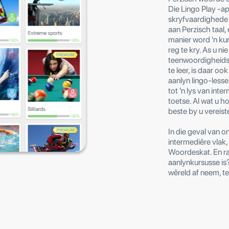
Die Lingo Play -ap
skryfvaardighede 
aan Perzisch taal,
manier word 'n ku
reg te kry. As u ni
teenwoordigheidsle
te leer, is daar oo
aanlyn lingo-less
tot 'n lys van int
toetse. Al wat u ho
beste by u vereist
In die geval van o
intermediêre vlak,
Woordeskat. En ra
aanlynkursusse is?
wêreld af neem, te