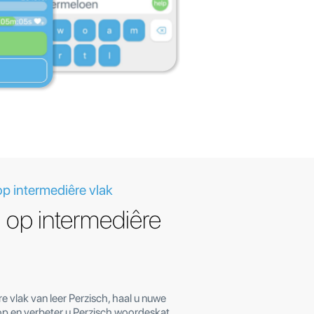
op intermediêre vlak
 op intermediêre
e vlak van leer Perzisch, haal u nuwe
p en verbeter u Perzisch woordeskat.