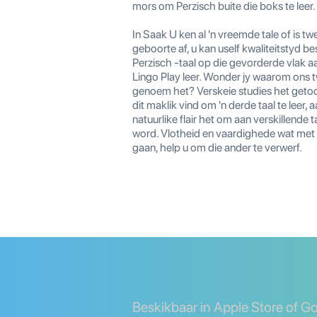
mors om Perzisch buite die boks te leer.
In Saak U ken al 'n vreemde tale of is tw
geboorte af, u kan uself kwaliteitstyd be
Perzisch -taal op die gevorderde vlak a
Lingo Play leer. Wonder jy waarom ons 
genoem het? Verskeie studies het getoo
dit maklik vind om 'n derde taal te leer, a
natuurlike flair het om aan verskillende t
word. Vlotheid en vaardighede wat met
gaan, help u om die ander te verwerf.
Beskikbaar in Apple Store of G