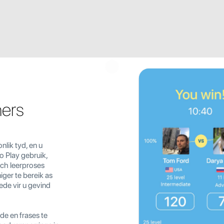
ners
lik tyd, en u
o Play gebruik,
sch leerproses
iger te bereik as
ede vir u gevind
de en frases te