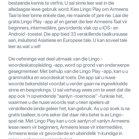
bestaande kennis te verfris. U sal sinne leer wat in die
alledaagse lewe gebruik word. Kies Lingo Play om Armeens
Taal te leer binne enkele dae, nie maande of jare nie. Laai die
gratis Lingo Play -app af en geniet die leer Armeens Taal vir
beginners, intermediêre, gevorderde vlak op u iOS- en
Android -toestel. Die app bied 33 verskillende taalkursusse
aan, insluitend Asiatiese en Europese tale. U kan soveel tale
leer as wat u wil!
Die oefeninge wat deel uitmaak van die Lingo -
woordeskatopleiding -app, word op grond van onderwerpe
gesegmenteer. Met behulp van die Lingo Play -app, kan u u
grammatika en woordeskat toets. Die app sal u nuwe
woorde bekendstel voordat u verder gaan na ingewikkelde
sinne en besprekings. U sal verheug wees om te weet dat die
app ook 'n opwindende "aanlyn -toernooie" -funksie het,
waarmee u die nuwe woorde wat u teen spelers uit
verskillende lande geleer het, kan gebruik. As u op soek is na
gratis taalleer, is ons seker dat daar niks beter is as Lingo-
spel nie. Met Lingo Play kan u ook aanlyn of vanlyn Armeens
lesse neem vir beginners, Armeens lesse vir intermediêre,
Armeens lesse vir gevorderde en uiteindelik 'n kundige in