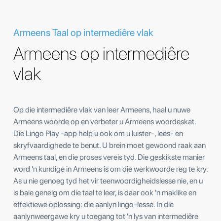
Armeens Taal op intermediêre vlak
Armeens op intermediêre
vlak
Op die intermediêre vlak van leer Armeens, haal u nuwe
Armeens woorde op en verbeter u Armeens woordeskat.
Die Lingo Play -app help u ook om u luister-, lees- en
skryfvaardighede te benut. U brein moet gewoond raak aan
Armeens taal, en die proses vereis tyd. Die geskikste manier
word 'n kundige in Armeens is om die werkwoorde reg te kry.
As u nie genoeg tyd het vir teenwoordigheidslesse nie, en u
is baie geneig om die taal te leer, is daar ook 'n maklike en
effektiewe oplossing: die aanlyn lingo-lesse. In die
aanlynweergawe kry u toegang tot 'n lys van intermediêre