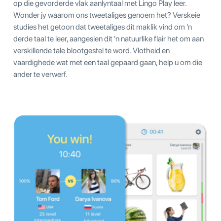
op die gevorderde vlak aanlyntaal met Lingo Play leer.
Wonder jy waarom ons tweetaliges genoem het? Verskeie
studies het getoon dat tweetaliges dit maklik vind om 'n
derde taal te leer, aangesien dit 'n natuurlike flair het om aan
verskillende tale blootgestel te word. Vlotheid en
vaardighede wat met een taal gepaard gaan, help u om die
ander te verwerf.