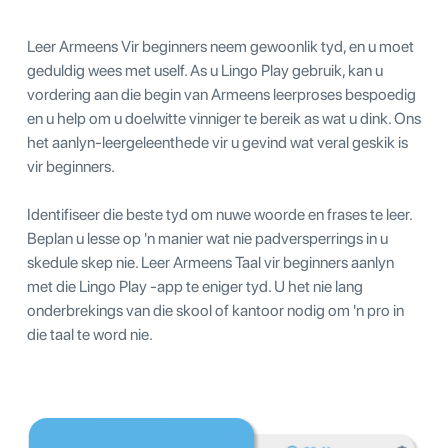
Leer Armeens Vir beginners neem gewoonlik tyd, en u moet
geduldig wees met uself. As u Lingo Play gebruik, kan u
vordering aan die begin van Armeens leerproses bespoedig
en u help om u doelwitte vinniger te bereik as wat u dink. Ons
het aanlyn-leergeleenthede vir u gevind wat veral geskik is
vir beginners.
Identifiseer die beste tyd om nuwe woorde en frases te leer.
Beplan u lesse op 'n manier wat nie padversperrings in u
skedule skep nie. Leer Armeens Taal vir beginners aanlyn
met die Lingo Play -app te eniger tyd. U het nie lang
onderbrekings van die skool of kantoor nodig om 'n pro in
die taal te word nie.