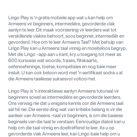
Lingo Play is 'n gratis mobiele app wat u kan help om
Armeens vir beginners, intermediêre, gevorderde vlak
aanlyn te leer. Dit maak voorsiening vir leerders wat tot
verskillende vlakke behoort, soos beginner, intermediêr en
gevorderd. Hoe om te leer Armeens Taal? Met behulp van
Lingo Play kan u Armeens taal vinnig en moeiteloos begryp.
Met die Lingo -app aan u kant, kry u toegang tot meer as
600 kursusse wat woorde, frases, flitskaarte,
oefenoefeninge, toetse, kompetisies en nog baie meer
insluit. U kan ook beloon word met 'n sertifikaat sodra u al
die Armeens taallesse suksesvol voltooi het.
Lingo Play is 'n interaktiewe aanlyn Armeens tutoriaal vir
beginners sowel as intermediêre en gevorderde leerders.
Ons verwag nie dat u enigsins kennis oor die Armeens taal
sal hê nie. Die eerste ding wat van kritieke belang is vir die
aanleer van Armeens -taal vir beginners, is om die basiese
beginsels van die taal te verstaan. Eenvoudige dialoë kan u
help om die taal vinnig en doeltreffend te leer. As u op
gevorderde vlak Armeens leer, kan Lingo baie help om u