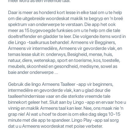
meer word as een vreemde taal.
Daar is meer as honderd kort lesse in elke taal om u te help
om die uitgebreide woordeskat maklik te begryp en 'n breë
spektrum van onderwerpe te verstaan. Die app het ook
meer as 15 bygevoegde funksies om u te help om die tale
doeltreffender en gladder te leer. Die volgende items word in
die Lingo -taalkursus behandel: Armeens vir Begginers,
Armeens vir intermediêre, Armeens vir gevorderde vlak, en
temas lesse sluit in: onderwys, Besigheid, mense, huis,
natuur, diere, wetenskap, sport en toerisme, kos, toestelle,
meubels, skoonheid en gesondheid, medisyne, sowel as
baie ander onderwerpe ...
Gebruik die lingo Armeens Taalleer -app vir beginners,
intermediêre en gevorderde vlak, kan u glad deur die
taalleerhindernisse vaar en die sterkste vreemde tale
binnekort geleer het. Sluit aan by Lingo -app en ervaar hoe u
vinnig en maklik Armeens taal kan leer. Nee, ons maak nie 'n
grap nie! Al wat u hoef te doen is om elke dag slegs 10-15
minute met die app te spandeer. Lingo Play -app sal sorg
dat u u Armeens woordeskat met poise verbeter.