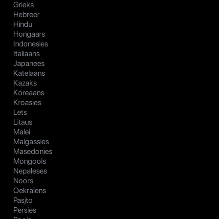
Grieks
Hebreer
Hindu
Hongaars
Indonesies
Italiaans
Japanees
Katelaans
Kazaks
Koreaans
Kroasies
Lets
Litaus
Malei
Malgassies
Masedonies
Mongools
Nepaleses
Noors
Oekraïens
Pasjto
Persies