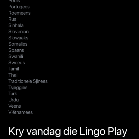
Pools
Portugees
Roemeens
Rus
Sinhala
Slovenian
Slowaaks
Somalies
Spaans
Swahili
Sweeds
Tamil
Thai
Traditionele Sjinees
Tsjeggies
Turk
Urdu
Veens
Viëtnamees
Kry vandag die Lingo Play