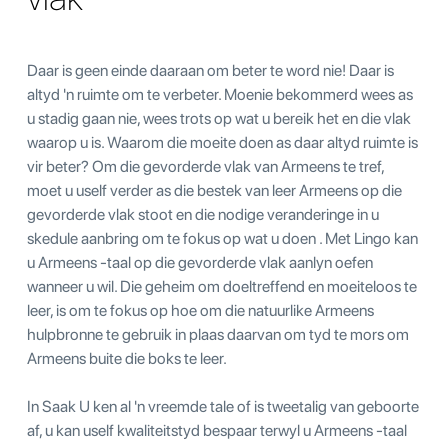
Daar is geen einde daaraan om beter te word nie! Daar is
altyd 'n ruimte om te verbeter. Moenie bekommerd wees as
u stadig gaan nie, wees trots op wat u bereik het en die vlak
waarop u is. Waarom die moeite doen as daar altyd ruimte is
vir beter? Om die gevorderde vlak van Armeens te tref,
moet u uself verder as die bestek van leer Armeens op die
gevorderde vlak stoot en die nodige veranderinge in u
skedule aanbring om te fokus op wat u doen . Met Lingo kan
u Armeens -taal op die gevorderde vlak aanlyn oefen
wanneer u wil. Die geheim om doeltreffend en moeiteloos te
leer, is om te fokus op hoe om die natuurlike Armeens
hulpbronne te gebruik in plaas daarvan om tyd te mors om
Armeens buite die boks te leer.
In Saak U ken al 'n vreemde tale of is tweetalig van geboorte
af, u kan uself kwaliteitstyd bespaar terwyl u Armeens -taal