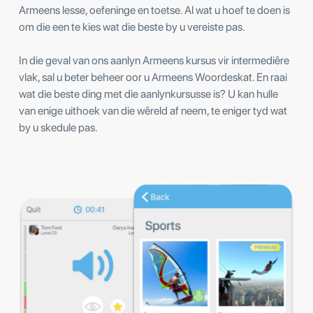
Armeens lesse, oefeninge en toetse. Al wat u hoef te doen is
om die een te kies wat die beste by u vereiste pas.
In die geval van ons aanlyn Armeens kursus vir intermediêre
vlak, sal u beter beheer oor u Armeens Woordeskat. En raai
wat die beste ding met die aanlynkursusse is? U kan hulle
van enige uithoek van die wêreld af neem, te eniger tyd wat
by u skedule pas.