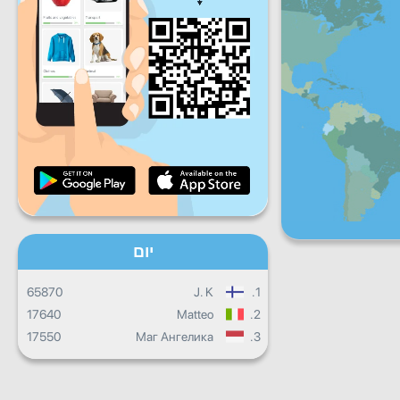
שישי
שבת
ראשון
התקדמות יומית
התקדמות חודשית
תעודה
התקדמות כוללת
יום
65870
J. K
1.
17640
Matteo
2.
17550
Маг Ангелика
3.