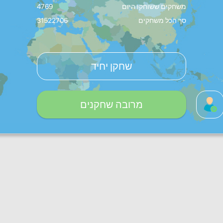
משחקים ששוחקו היום
4769
סך הכל משחקים
31522706
שחקן יחיד
מרובה שחקנים