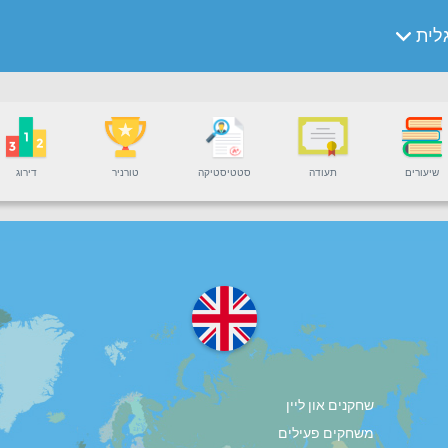
לית
שיעורים
תעודה
סטטיסטיקה
טורניר
דירוג
שחקנים און ליין
משחקים פעילים