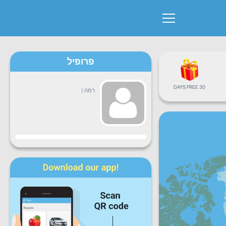
פרופיל
30 DAYS FREE
רמה
|
התקדמות
שני
שלישי
רביעי
חמישי