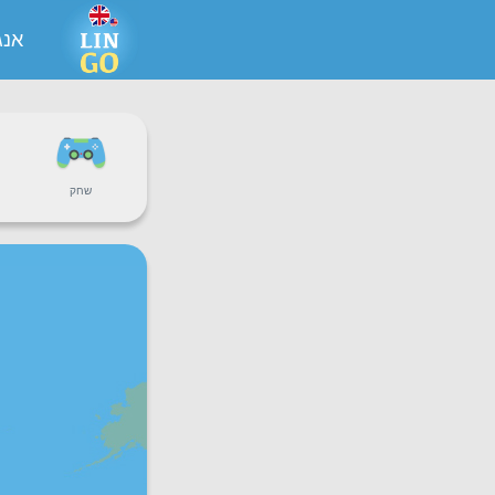
אנג
שחק