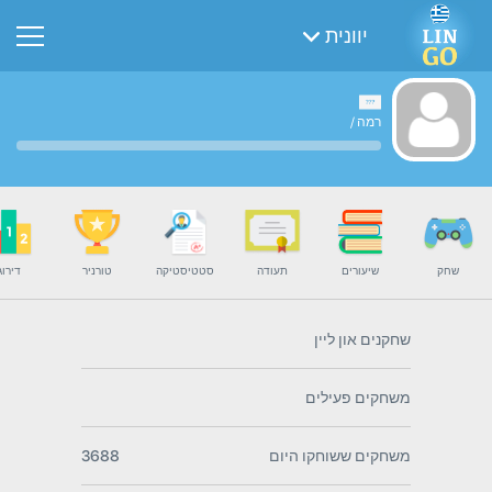
יוונית
רמה
/
שחק
שיעורים
תעודה
סטטיסטיקה
טורניר
דירוג
שחקנים און ליין
משחקים פעילים
משחקים ששוחקו היום
3688