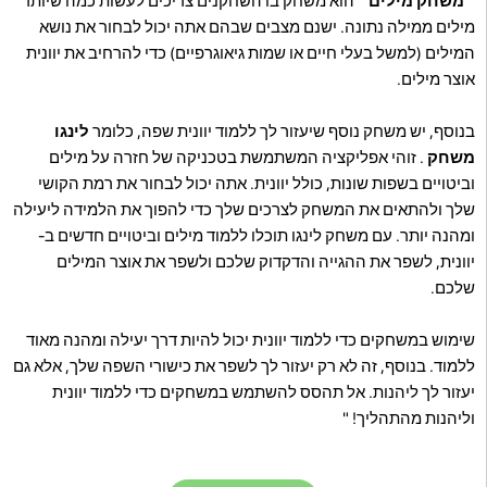
" משחק מילים "
הוא משחק בו השחקנים צריכים לעשות כמה שיותר
מילים ממילה נתונה. ישנם מצבים שבהם אתה יכול לבחור את נושא
המילים (למשל בעלי חיים או שמות גיאוגרפיים) כדי להרחיב את יוונית
אוצר מילים.
בנוסף, יש משחק נוסף שיעזור לך ללמוד יוונית שפה, כלומר
לינגו
משחק
. זוהי אפליקציה המשתמשת בטכניקה של חזרה על מילים
וביטויים בשפות שונות, כולל יוונית. אתה יכול לבחור את רמת הקושי
שלך ולהתאים את המשחק לצרכים שלך כדי להפוך את הלמידה ליעילה
ומהנה יותר. עם משחק לינגו תוכלו ללמוד מילים וביטויים חדשים ב-
יוונית, לשפר את ההגייה והדקדוק שלכם ולשפר את אוצר המילים
שלכם.
שימוש במשחקים כדי ללמוד יוונית יכול להיות דרך יעילה ומהנה מאוד
ללמוד. בנוסף, זה לא רק יעזור לך לשפר את כישורי השפה שלך, אלא גם
יעזור לך ליהנות. אל תהסס להשתמש במשחקים כדי ללמוד יוונית
וליהנות מהתהליך! "