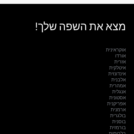
מצא את השפה שלך!
אוקראינית
אורדו
אזרית
איטלקית
אינדונזית
אלבנית
אמהרית
אנגלית
אסטונית
אפריקנית
ארמנית
בולגרית
בוסנית
בורמזית
בלרוסית