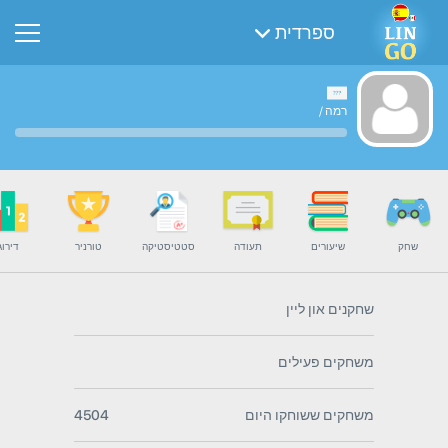
ספרדית
רמה
/
שחק
שיעורים
תעודה
סטטיסטיקה
טורניר
דירוג
שחקנים און ליין
משחקים פעילים
משחקים ששוחקו היום
4504