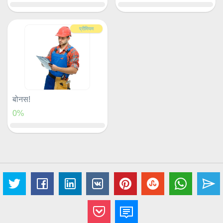
प्रीमियम
बोनस!
0%