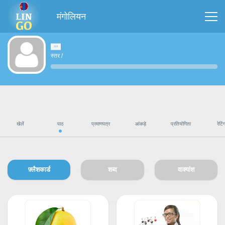
मंगोलियन
स्तर
/
खेलें
पाठ
प्रमाणपत्र
आंकड़े
प्रतियोगिता
रेटिं
फ़्लैशकार्ड
शब्द
वाक्यांश