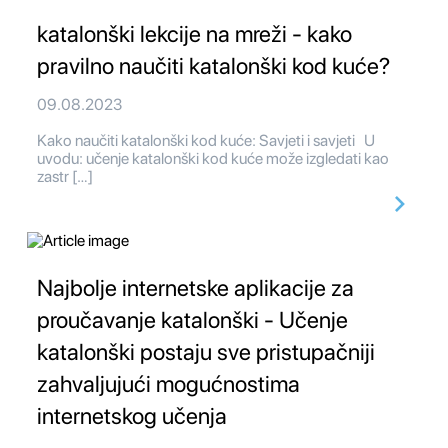
katalonški lekcije na mreži - kako
pravilno naučiti katalonški kod kuće?
09.08.2023
Kako naučiti katalonški kod kuće: Savjeti i savjeti U
uvodu: učenje katalonški kod kuće može izgledati kao
zastr […]
Najbolje internetske aplikacije za
proučavanje katalonški - Učenje
katalonški postaju sve pristupačniji
zahvaljujući mogućnostima
internetskog učenja