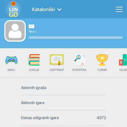
Katalonški
Nivo
/
IGRAJ
LEKCIJE
CERTIFIKAT
STATISTIKA
TURNIR
OCJE
Aktivnih igrača
Aktivnih igara
Danas odigranih igara
4572