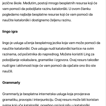
jezične škole. Međutim, postoji mnogo besplatnih resursa koji će
vam pomoći da poboljšate razinu katalonški. U ovom članku
pogledamo najbolje besplatne resurse koji će vam pomoći da
naučite katalonški i dostignemo željenu razinu.
lingo igra
lingo je usluga učenja besplatnog jezika koja vam može pomoći da
naučite katalonški. Ova usluga nudi katalonški kartice na svim
razinama, od početnika do naprednog. Možete koristiti Ling za
poboljšanje vokabulara, gramatike i izgovora. Ovaj resurs također
nudi igre i aktivnosti koje će vam pomoći da ojačate ono što ste
naučili.
Grammarly
Grammarly je besplatna internetska usluga koja provjerava
gramatiku, pravopis i interpunkciju. Ovaj resurs može biti koristan
svima koji uče katalonški, posebno oni koji pišu u katalonški.