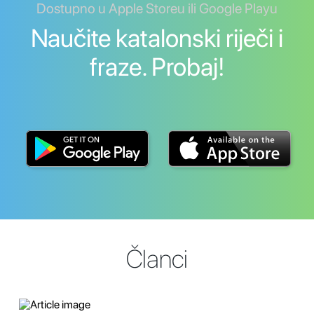
Dostupno u Apple Storeu ili Google Playu
Naučite katalonski riječi i
fraze. Probaj!
Članci