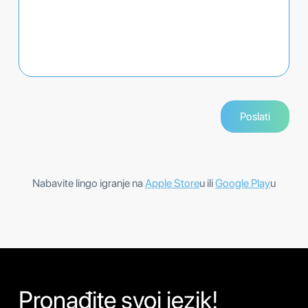
Nabavite lingo igranje na
Apple Store
u ili
Google Play
u
Pronađite svoj jezik!