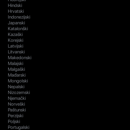
Hindski
Hrvatski
Indonezijski
Japanski
Katalonški
Kazaški
Korejski
Latvijski
Litvanski
Makedonski
Malajski
Malgaški
Mađarski
Mongolski
Nepalski
Nizozemski
Njemački
Norveški
Paštunski
Perzijski
Poljski
Portugalski