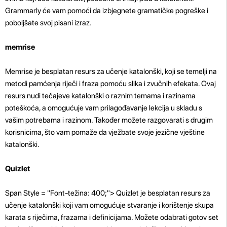
Grammarly će vam pomoći da izbjegnete gramatičke pogreške i
poboljšate svoj pisani izraz.
memrise
Memrise je besplatan resurs za učenje katalonški, koji se temelji na
metodi pamćenja riječi i fraza pomoću slika i zvučnih efekata. Ovaj
resurs nudi tečajeve katalonški o raznim temama i razinama
poteškoća, a omogućuje vam prilagođavanje lekcija u skladu s
vašim potrebama i razinom. Također možete razgovarati s drugim
korisnicima, što vam pomaže da vježbate svoje jezične vještine
katalonški.
Quizlet
Span Style = "Font-težina: 400;"> Quizlet je besplatan resurs za
učenje katalonški koji vam omogućuje stvaranje i korištenje skupa
karata s riječima, frazama i definicijama. Možete odabrati gotov set