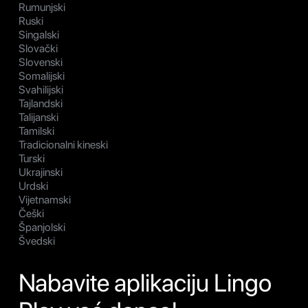
Rumunjski
Ruski
Singalski
Slovački
Slovenski
Somalijski
Svahilijski
Tajlandski
Talijanski
Tamilski
Tradicionalni kineski
Turski
Ukrajinski
Urdski
Vijetnamski
Češki
Španjolski
Švedski
Nabavite aplikaciju Lingo