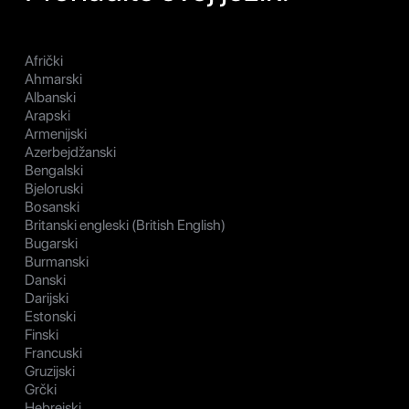
Afrički
Ahmarski
Albanski
Arapski
Armenijski
Azerbejdžanski
Bengalski
Bjeloruski
Bosanski
Britanski engleski (British English)
Bugarski
Burmanski
Danski
Darijski
Estonski
Finski
Francuski
Gruzijski
Grčki
Hebrejski