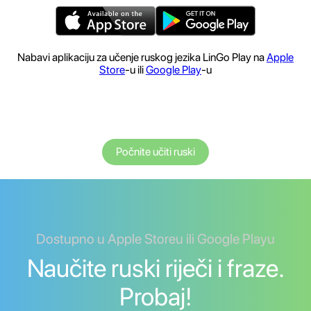
Nabavi aplikaciju za učenje ruskog jezika LinGo Play na
Apple
Store
-u ili
Google Play
-u
Počnite učiti ruski
Dostupno u Apple Storeu ili Google Playu
Naučite ruski riječi i fraze.
Probaj!