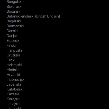
Bengalski
Bjeloruski
Bosanski
Britanski engleski (British English)
Bugarski
Burmanski
Danski
Darijski
Estonski
Finski
Francuski
Gruzijski
Grčki
Hebrejski
Hindski
Hrvatski
Indonezijski
Japanski
Katalonški
Kazaški
Korejski
Latvijski
Litvanski