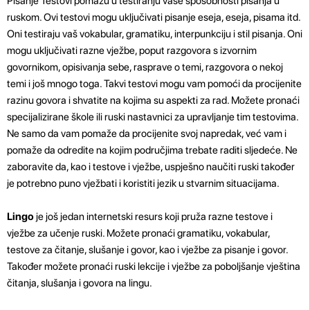
Pisanje Testovi pomažu u testiranju vaše sposobnosti pisanja u
ruskom. Ovi testovi mogu uključivati ​​pisanje eseja, eseja, pisama itd.
Oni testiraju vaš vokabular, gramatiku, interpunkciju i stil pisanja. Oni
mogu uključivati ​​razne vježbe, poput razgovora s izvornim
govornikom, opisivanja sebe, rasprave o temi, razgovora o nekoj
temi i još mnogo toga. Takvi testovi mogu vam pomoći da procijenite
razinu govora i shvatite na kojima su aspekti za rad. Možete pronaći
specijalizirane škole ili ruski nastavnici za upravljanje tim testovima.
Ne samo da vam pomaže da procijenite svoj napredak, već vam i
pomaže da odredite na kojim područjima trebate raditi sljedeće. Ne
zaboravite da, kao i testove i vježbe, uspješno naučiti ruski također
je potrebno puno vježbati i koristiti jezik u stvarnim situacijama.
Lingo
je još jedan internetski resurs koji pruža razne testove i
vježbe za učenje ruski. Možete pronaći gramatiku, vokabular,
testove za čitanje, slušanje i govor, kao i vježbe za pisanje i govor.
Također možete pronaći ruski lekcije i vježbe za poboljšanje vještina
čitanja, slušanja i govora na lingu.