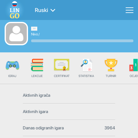
Ruski
Nivo
/
IGRAJ
LEKCIJE
CERTIFIKAT
STATISTIKA
TURNIR
OCJE
Aktivnih igrača
Aktivnih igara
Danas odigranih igara
3964