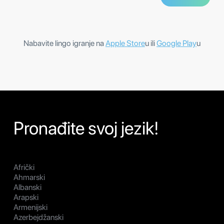
Nabavite lingo igranje na
Apple Store
u ili
Google Play
u
Pronađite svoj jezik!
Afrički
Ahmarski
Albanski
Arapski
Armenijski
Azerbejdžanski