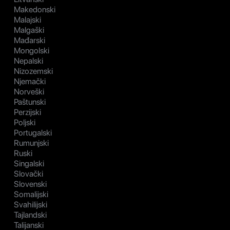
Makedonski
Malajski
Malgaški
Mađarski
Mongolski
Nepalski
Nizozemski
Njemački
Norveški
Paštunski
Perzijski
Poljski
Portugalski
Rumunjski
Ruski
Singalski
Slovački
Slovenski
Somalijski
Svahilijski
Tajlandski
Talijanski