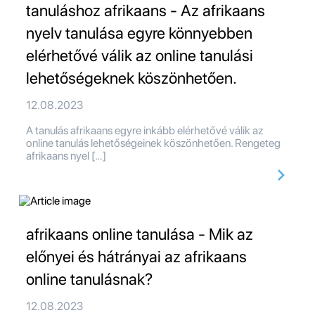
tanuláshoz afrikaans - Az afrikaans
nyelv tanulása egyre könnyebben
elérhetővé válik az online tanulási
lehetőségeknek köszönhetően.
12.08.2023
A tanulás afrikaans egyre inkább elérhetővé válik az
online tanulás lehetőségeinek köszönhetően. Rengeteg
afrikaans nyel […]
afrikaans online tanulása - Mik az
előnyei és hátrányai az afrikaans
online tanulásnak?
12.08.2023