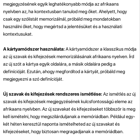
megjegyzésének egyik leghatékonyabb módja az afrikaans
nyelvben az, ha kontextusban tanulod meg őket. Ahelyett, hogy
csak egy szólistát memorizálnál, próbáld meg mondatokban
használni őket, hogy megértsd a jelentésüket és a használati
kontextusukat.
A kártyamódszer használata:
A kártyamódszer a klasszikus módja
az új szavak és kifejezések memorizálásának afrikaans nyelven. Írd
az új szót a kártya egyik oldalára, a másik oldalára pedig a
definícióját. Ezután, ahogy megfordítod a kártyát, próbáld meg
megjegyezni a szó definícióját.
Új szavak és kifejezések rendszeres ismétlése:
Az ismétlés az új
szavak és kifejezések megjegyzésének kulcsfontosságú eleme az
afrikaans nyelvben. Az új szavakat és kifejezéseket többször is meg
kell ismételni, hogy megszilárduljanak a memóriádban. Például egy-
két héten keresztül naponta ismételheted az új szavakat és
kifejezéseket, hogy biztosan megragadjanak a memóriádban.