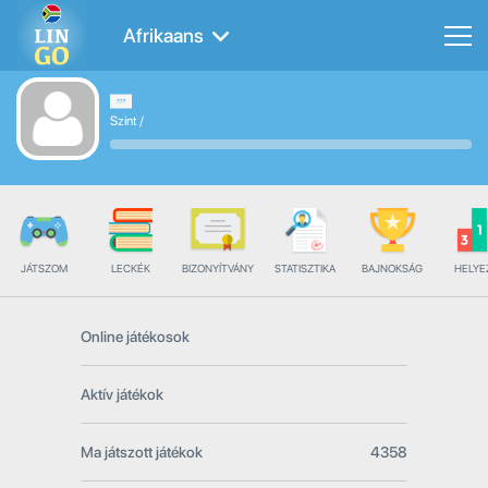
Afrikaans
Szint
/
JÁTSZOM
LECKÉK
BIZONYÍTVÁNY
STATISZTIKA
BAJNOKSÁG
HELYE
Online játékosok
Aktív játékok
Ma játszott játékok
4358