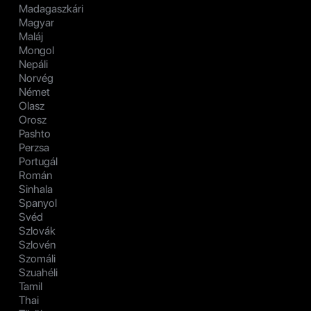
Madagaszkári
Magyar
Maláj
Mongol
Nepáli
Norvég
Német
Olasz
Orosz
Pashto
Perzsa
Portugál
Román
Sinhala
Spanyol
Svéd
Szlovák
Szlovén
Szomáli
Szuahéli
Tamil
Thai