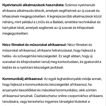
Nyelvtanuló alkalmazások használata:
Számos nyelvtanuló
afrikaans alkalmazás létezik, amelyek segíthetnek az új szavak és
kifejezések megjegyzésében. A legnépszerűbb alkalmazások közül
néhány, mint például a LinGo és a Babbel, ismétlési technikákat és
kártyákat kínál, amelyek segítenek az új szavak és kifejezések
megjegyzésében.
Nézz filmeket és műsorokat afrikaansul:
Nézz filmeket és
műsorokat afrikaansul, afrikaans feliratozással, hogy fejleszd a
hallás- és szövegértési készségeidet. Ez segít abban, hogy új
szavakat és kifejezéseket tanulj meg kontextusban, és gyakorold a
kiejtés és a nyelvtani készségek javítását.
Kommunikálj afrikaansul:
Az egyik leghatékonyabb módja annak,
hogy fejleszd a kommunikációs készségeidet afrikaansul, ha
anyanyelvi beszélőkkel és másokkal kommunikálsz, akik szintén
afrikaansul tanulnak. Csatlakozhatsz online csoportokhoz afrikaans
tanulására, vagy kereshetsz ingyenes társalgási klubokat a