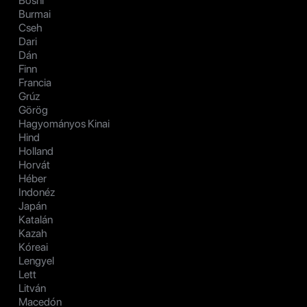
Bosni
Burmai
Cseh
Dari
Dán
Finn
Francia
Grúz
Görög
Hagyományos Kinai
Hind
Holland
Horvát
Héber
Indonéz
Japán
Katalán
Kazah
Kóreai
Lengyel
Lett
Litván
Macedón