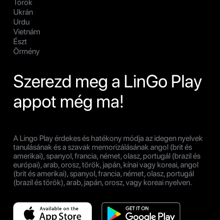
Török
Ukrán
Urdu
Vietnám
Észt
Örmény
Szerezd meg a LinGo Play
appot még ma!
A Lingo Play érdekes és hatékony módja az idegen nyelvek
tanulásának és a szavak memorizálásának angol (brit és
amerikai), spanyol, francia, német, olasz, portugál (brazil és
európai), arab, orosz, török, japán, kínai vagy koreai, angol
(brit és amerikai), spanyol, francia, német, olasz, portugál
(brazil és török), arab, japán, orosz, vagy koreai nyelven.