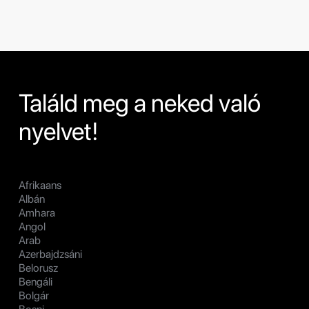
Találd meg a neked való
nyelvet!
Afrikaans
Albán
Amhara
Angol
Arab
Azerbajdzsáni
Belorusz
Bengáli
Bolgár