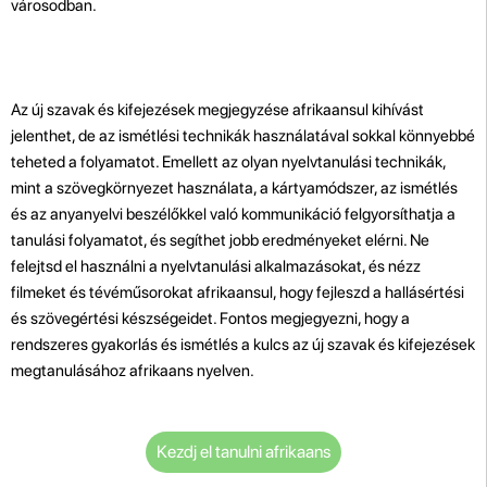
városodban.
Az új szavak és kifejezések megjegyzése afrikaansul kihívást
jelenthet, de az ismétlési technikák használatával sokkal könnyebbé
teheted a folyamatot. Emellett az olyan nyelvtanulási technikák,
mint a szövegkörnyezet használata, a kártyamódszer, az ismétlés
és az anyanyelvi beszélőkkel való kommunikáció felgyorsíthatja a
tanulási folyamatot, és segíthet jobb eredményeket elérni. Ne
felejtsd el használni a nyelvtanulási alkalmazásokat, és nézz
filmeket és tévéműsorokat afrikaansul, hogy fejleszd a hallásértési
és szövegértési készségeidet. Fontos megjegyezni, hogy a
rendszeres gyakorlás és ismétlés a kulcs az új szavak és kifejezések
megtanulásához afrikaans nyelven.
Kezdj el tanulni afrikaans