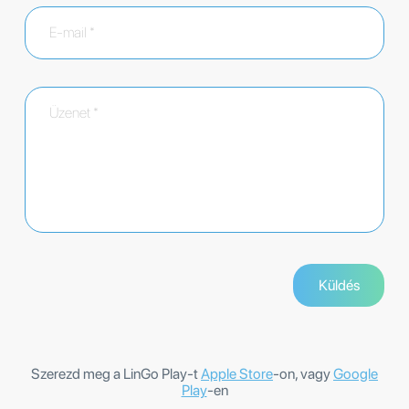
Szerezd meg a LinGo Play-t
Apple Store
-on, vagy
Google
Play
-en