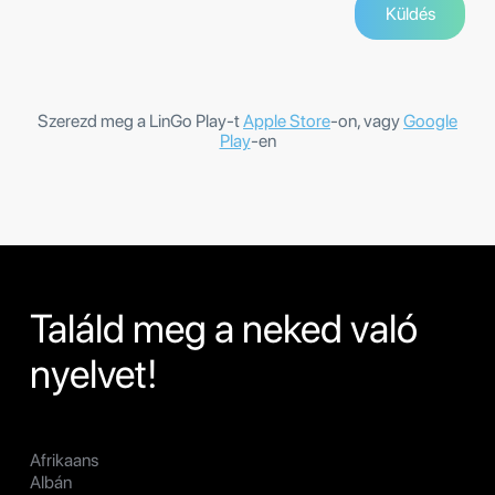
Szerezd meg a LinGo Play-t
Apple Store
-on, vagy
Google
Play
-en
Találd meg a neked való
nyelvet!
Afrikaans
Albán