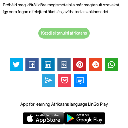
Próbáld meg időről időre megismételni a már megtanult szavakat,
így nem fogod elfelejteni őket, és javíthatod a szókincsedet.
Kezdj el tanulni afrikaans
App for learning Afrikaans language LinGo Play