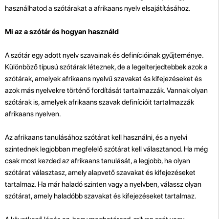
használhatod a szótárakat a afrikaans nyelv elsajátításához.
Mi az a szótár és hogyan használd
A szótár egy adott nyelv szavainak és definícióinak gyűjteménye.
Különböző típusú szótárak léteznek, de a legelterjedtebbek azok a
szótárak, amelyek afrikaans nyelvű szavakat és kifejezéseket és
azok más nyelvekre történő fordítását tartalmazzák. Vannak olyan
szótárak is, amelyek afrikaans szavak definícióit tartalmazzák
afrikaans nyelven.
Az afrikaans tanulásához szótárat kell használni, és a nyelvi
szintednek legjobban megfelelő szótárat kell választanod. Ha még
csak most kezded az afrikaans tanulását, a legjobb, ha olyan
szótárat választasz, amely alapvető szavakat és kifejezéseket
tartalmaz. Ha már haladó szinten vagy a nyelvben, válassz olyan
szótárat, amely haladóbb szavakat és kifejezéseket tartalmaz.