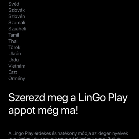
Svéd
Szlovák
Szlovén
Szomáli
Szuahéli
Tamil
Thai
Török
Ukrán
Urdu
Vietnám
Észt
Örmény
Szerezd meg a LinGo Play
appot még ma!
A Lingo Play érdekes és hatékony módja az idegen nyelvek
tanulásának és a szavak memorizálásának angol (brit és