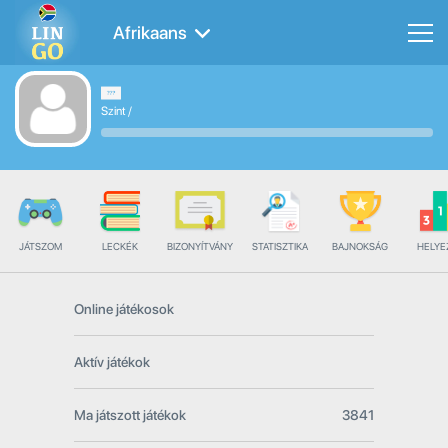
Afrikaans
Szint
/
JÁTSZOM
LECKÉK
BIZONYÍTVÁNY
STATISZTIKA
BAJNOKSÁG
HELYE
Online játékosok
Aktív játékok
Ma játszott játékok
3841