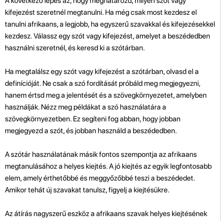
A következő lépés az, hogy meghatározd, milyen szót vagy
kifejezést szeretnél megtanulni. Ha még csak most kezdesz el
tanulni afrikaans, a legjobb, ha egyszerű szavakkal és kifejezésekkel
kezdesz. Válassz egy szót vagy kifejezést, amelyet a beszédedben
használni szeretnél, és keresd ki a szótárban.
Ha megtalálsz egy szót vagy kifejezést a szótárban, olvasd el a
definícióját. Ne csak a szó fordítását próbáld meg megjegyezni,
hanem értsd meg a jelentését és a szövegkörnyezetet, amelyben
használják. Nézz meg példákat a szó használatára a
szövegkörnyezetben. Ez segíteni fog abban, hogy jobban
megjegyezd a szót, és jobban használd a beszédedben.
A szótár használatának másik fontos szempontja az afrikaans
megtanulásához a helyes kiejtés. A jó kiejtés az egyik legfontosabb
elem, amely érthetőbbé és meggyőzőbbé teszi a beszédedet.
Amikor tehát új szavakat tanulsz, figyelj a kiejtésükre.
Az átírás nagyszerű eszköz a afrikaans szavak helyes kiejtésének