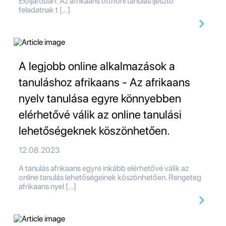
Elöljáróban: Az afrikaans otthoni tanulás ijesztő
feladatnak t […]
A legjobb online alkalmazások a
tanuláshoz afrikaans - Az afrikaans
nyelv tanulása egyre könnyebben
elérhetővé válik az online tanulási
lehetőségeknek köszönhetően.
12.08.2023
A tanulás afrikaans egyre inkább elérhetővé válik az
online tanulás lehetőségeinek köszönhetően. Rengeteg
afrikaans nyel […]