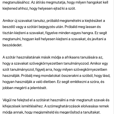
megtanulásához. Az átírás megmutatja, hogy milyen hangokat kell
kiejtened ahhoz, hogy helyesen ejtsd ki a szót.
Amikor új szavakat tanulsz, próbáld megismételni a kiejtésüket a
beszélő vagy a szótári bejegyzés után. Próbáld meg lassan és
tisztán kiejteni a szavakat, figyelve minden egyes hangra. Ez segít
megtanulni, hogyan kell helyesen kiejteni a szavakat, és javítani a
beszédedet.
A szótár használatának másik módja a afrikaans tanulására az,
hogy a szavakat szövegkörnyezetben tanulmányozod. Amikor egy
szót tanulmányozol, figyelj arra, hogy milyen szövegkörnyezetben
használják. Próbálj meg mondatokat összerakni a szóból, hogy lásd,
hogyan használják a való életben. Ez segít emlékezni a szóra, és
jobban megérti a jelentését.
Végül ne felejtsd el a szótárat használni a már megtanult szavak és
kifejezések ismétléséhez. A szómeghatározások elolvasása remek
módja annak, hogy megismételd és megerősítsd a tanultakat.