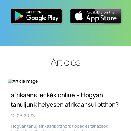
Articles
afrikaans leckék online - Hogyan
tanuljunk helyesen afrikaansul otthon?
12.08.2023
Hogyan tanulj afrikaans otthon: tippek és tanácsok