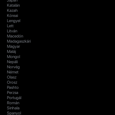
Japán
Katalán
Kazah
Kóreai
Lengyel
Lett
Litván
Macedón
Madagaszkári
Magyar
Maláj
Mongol
Nepáli
Norvég
Német
Olasz
Orosz
Pashto
Perzsa
Portugál
Román
Sinhala
Spanyol