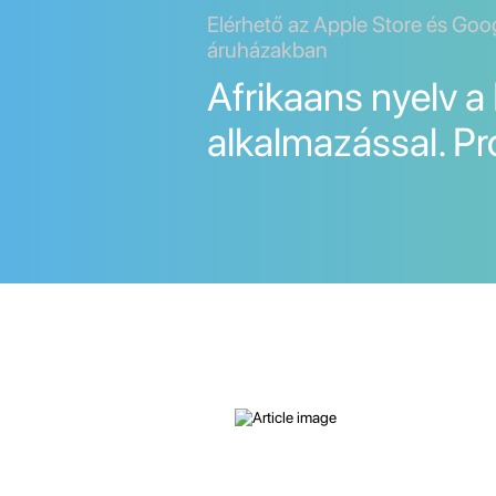
Elérhető az Apple Store és Goo
áruházakban
Afrikaans nyelv a
alkalmazással. Pr