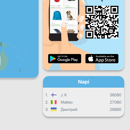
P
Szo
V
Napi haladás
Havi haladás
Bizonyítvány
Összesített eredmény
Napi
1.
J. K
38080
2.
Matteo
27060
3.
Дмитрий
26880