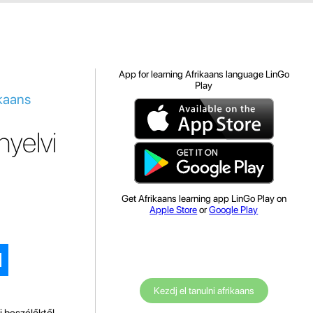
App for learning Afrikaans language LinGo
Play
ikaans
nyelvi
Get Afrikaans learning app LinGo Play on
Apple Store
or
Google Play
Kezdj el tanulni afrikaans
i beszélőktől