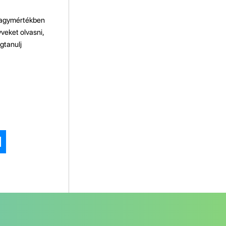
 nagymértékben
veket olvasni,
gtanulj