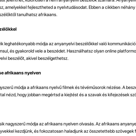
z, amelyekkel fejlesztheted a nyelvtudásodat. Ebben a cikkben néhány
zélőktől tanulhatsz afrikaans.
zélőkkel
gyik leghatékonyabb módja az anyanyelvi beszélőkkel való kommunikáció
kaansul, és gyakorold vele a beszédet. Használhatsz olyan online platformo
elvi beszélőt, akivel beszélgethetsz.
e afrikaans nyelven
gyszerű módja a afrikaans nyelvű filmek és tévéműsorok nézése. A beszél
attal nézd, hogy jobban megértsd a kiejtést és a szavak és kifejezések s
ásik nagyszerű módja az afrikaans nyelven olvasás. Az afrikaans anyany
yvekkel kezdjünk, és fokozatosan haladjunk az összetettebb szövegek fe