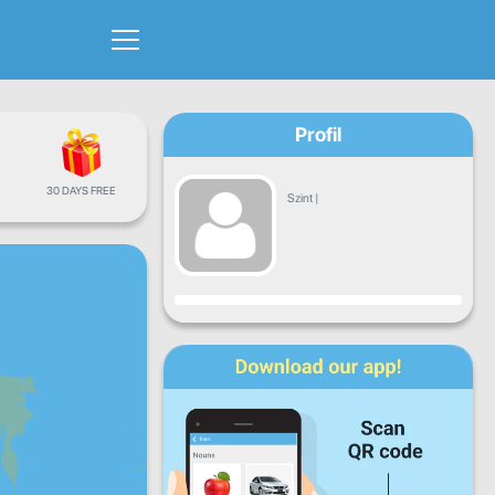
Profil
30 DAYS FREE
Szint
|
Haladás
H
K
Sze
Cs