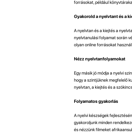
forrásokat, például könyvtáraka
Gyakorold a nyelvtant és a ki
A nyelvtan és a kiejtés a nyelv
nyelvtanulási folyamat során vég
olyan online forrásokat használ
Nézz nyelvtanfolyamokat
Egy másik jó módja a nyelvi szi
hogy a szintjüknek megfelelő ku
nyelvtan, a kiejtés és a szókinc
Folyamatos gyakorlás
A nyelvi készségek fejlesztésé
gyakoroljunk minden rendelkezé
és nézzünk filmeket afrikaansul