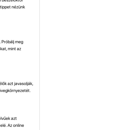
 tippet nézünk
. Próbálj meg
kat, mint az
ők azt javasolják,
zövegkörnyezetét.
elvűek azt
lé. Az online