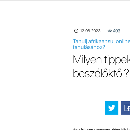
12.08.2023
493
Tanulj afrikaansul onlin
tanulásához?
Milyen tippe
beszélőktől?
Az afrikaans megtanulása kihív