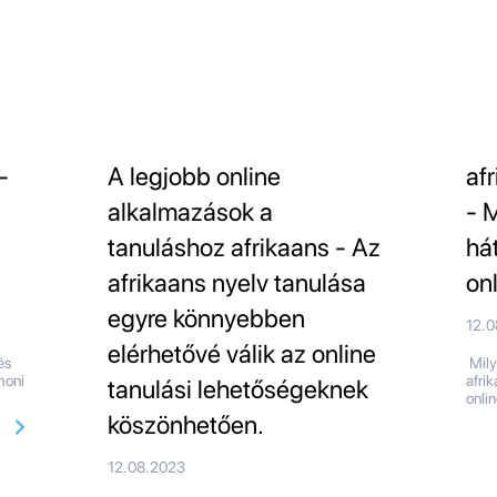
-
A legjobb online
af
alkalmazások a
- 
tanuláshoz afrikaans - Az
há
afrikaans nyelv tanulása
on
egyre könnyebben
12.
elérhetővé válik az online
és
Mily
honi
afri
tanulási lehetőségeknek
onli
köszönhetően.
12.08.2023