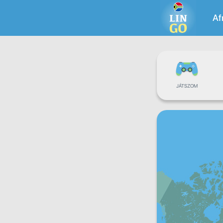
Af
JÁTSZOM