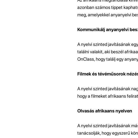
azonban számos tippet kaphats
meg, amelyekkel anyanyelvi bes
Kommunikálj anyanyelvi bes
A nyelvi szinted javításának e
találni valakit, aki beszél afri
OnClass, hogy találj egy anyany
Filmek és tévéműsorok nézés
A nyelvi szinted javításának na
hogy a filmeket afrikaans felir
Olvasás afrikaans nyelven
A nyelvi szinted javításának m
tanácsolják, hogy egyszerű kön