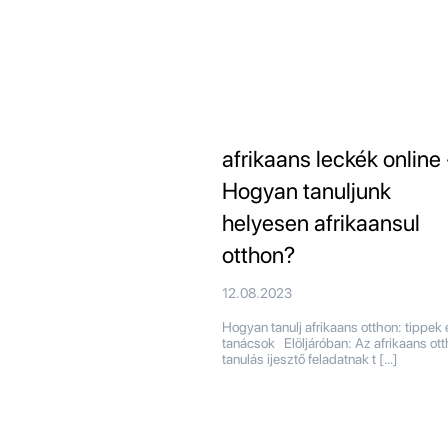
afrikaans leckék online 
Hogyan tanuljunk
helyesen afrikaansul
otthon?
12.08.2023
Hogyan tanulj afrikaans otthon: tippek 
tanácsok Elöljáróban: Az afrikaans ott
tanulás ijesztő feladatnak t […]