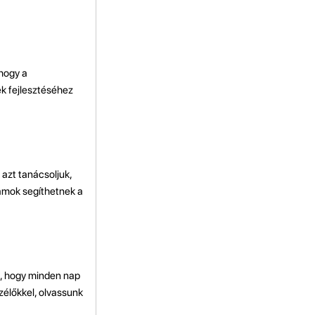
 hogy a
ek fejlesztéséhez
 azt tanácsoljuk,
yamok segíthetnek a
k, hogy minden nap
zélőkkel, olvassunk