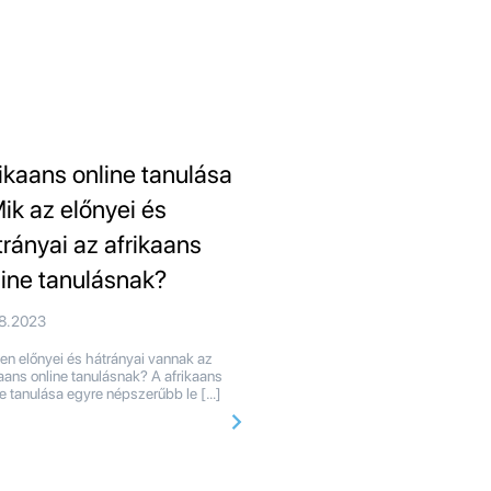
rikaans online tanulása
Mik az előnyei és
trányai az afrikaans
line tanulásnak?
08.2023
en előnyei és hátrányai vannak az
kaans online tanulásnak? A afrikaans
ne tanulása egyre népszerűbb le […]