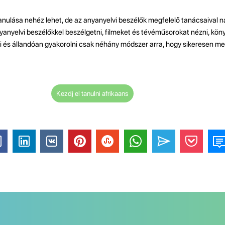
nulása nehéz lehet, de az anyanyelvi beszélők megfelelő tanácsaival
yanyelvi beszélőkkel beszélgetni, filmeket és tévéműsorokat nézni, köny
 és állandóan gyakorolni csak néhány módszer arra, hogy sikeresen me
Kezdj el tanulni afrikaans