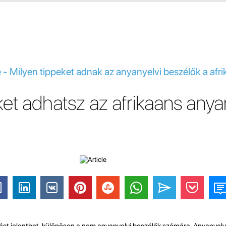
e - Milyen tippeket adnak az anyanyelvi beszélők a afr
ket adhatsz az afrikaans anya
ást jelenthet, különösen a nem anyanyelvi beszélők számára. Anyanyelv