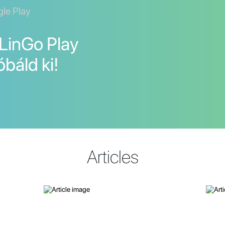
gle Play
 LinGo Play
óbáld ki!
Articles