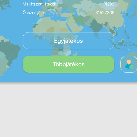
Ma játszott játékok
4299
Összes játék
31527309
Egyjátékos
Többjátékos