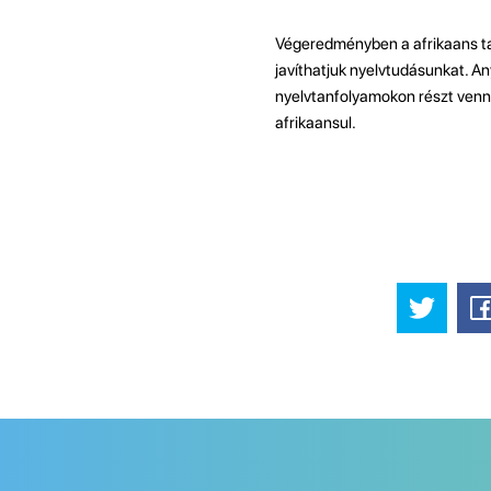
Végeredményben a afrikaans ta
javíthatjuk nyelvtudásunkat. An
nyelvtanfolyamokon részt venni
afrikaansul.