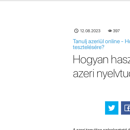
12.08.2023
397
Tanulj azeriül online -
tesztelésére?
Hogyan hasz
azeri nyelvt
A azeri tanulása szórakoztató é