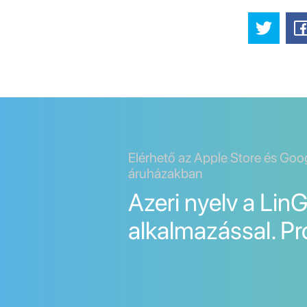
Elérhető az Apple Store és Goo
áruházakban
Azeri nyelv a Lin
alkalmazással. Pr