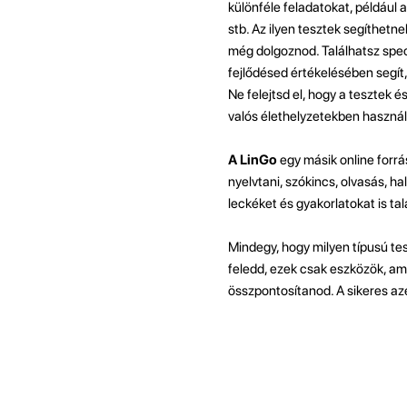
különféle feladatokat, például 
stb. Az ilyen tesztek segíthetn
még dolgoznod. Találhatsz speci
fejlődésed értékelésében segít
Ne felejtsd el, hogy a tesztek é
valós élethelyzetekben használ
A LinGo
egy másik online forrá
nyelvtani, szókincs, olvasás, h
leckéket és gyakorlatokat is ta
Mindegy, hogy milyen típusú te
feledd, ezek csak eszközök, am
összpontosítanod. A sikeres aze