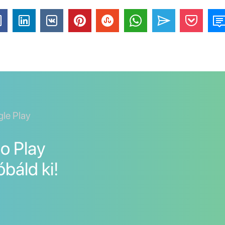
gle Play
Go Play
óbáld ki!