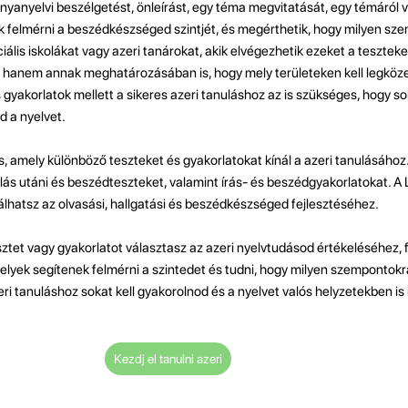
anyanyelvi beszélgetést, önleírást, egy téma megvitatását, egy témáról 
ek felmérni a beszédkészséged szintjét, és megérthetik, hogy milyen sz
ális iskolákat vagy azeri tanárokat, akik elvégezhetik ezeket a tesztek
, hanem annak meghatározásában is, hogy mely területeken kell legköz
s gyakorlatok mellett a sikeres azeri tanuláshoz az is szükséges, hogy so
d a nyelvet.
s, amely különböző teszteket és gyakorlatokat kínál a azeri tanulásához.
allás utáni és beszédteszteket, valamint írás- és beszédgyakorlatokat. A
lálhatsz az olvasási, hallgatási és beszédkészséged fejlesztéséhez.
sztet vagy gyakorlatot választasz az azeri nyelvtudásod értékeléséhez, 
elyek segítenek felmérni a szintedet és tudni, hogy milyen szempontokra
ri tanuláshoz sokat kell gyakorolnod és a nyelvet valós helyzetekben is 
Kezdj el tanulni azeri