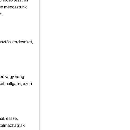
kben megosztunk
t.
lasztós kérdéseket,
ideó vagy hang
t hallgatni, azeri
nak esszé,
artalmazhatnak