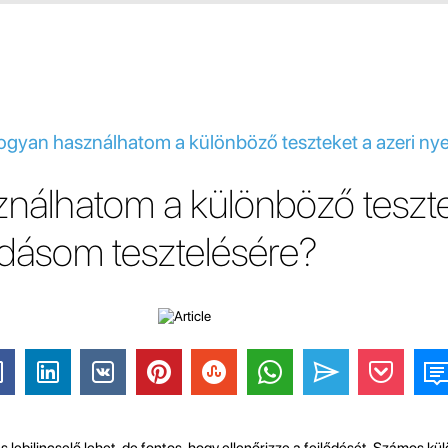
 Hogyan használhatom a különböző teszteket a azeri n
nálhatom a különböző teszte
udásom tesztelésére?
s lebilincselő lehet, de fontos, hogy ellenőrizze a fejlődését. Számos kü