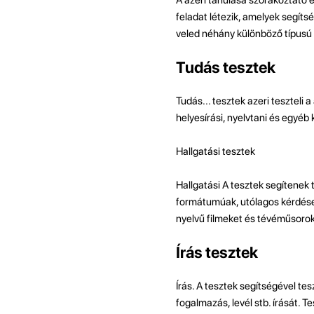
feladat létezik, amelyek segít
veled néhány különböző típusú t
Tudás tesztek
Tudás... tesztek azeri teszteli 
helyesírási, nyelvtani és egyéb
Hallgatási tesztek
Hallgatási A tesztek segítenek t
formátumúak, utólagos kérdések
nyelvű filmeket és tévéműsorok
Írás tesztek
Írás. A tesztek segítségével te
fogalmazás, levél stb. írását. T