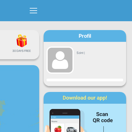
Profil
30 DAYS FREE
Szint
|
Haladás
H
K
Sze
Cs