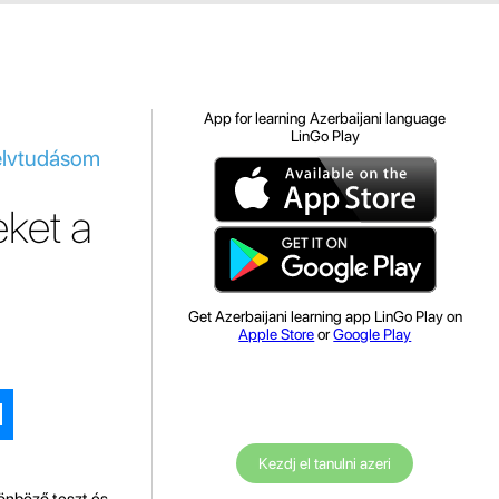
App for learning Azerbaijani language
LinGo Play
yelvtudásom
ket a
Get Azerbaijani learning app LinGo Play on
Apple Store
or
Google Play
Kezdj el tanulni azeri
lönböző teszt és