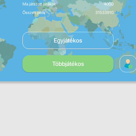
Ma játszott játékok
4000
Összes játék
31533910
Egyjátékos
Többjátékos