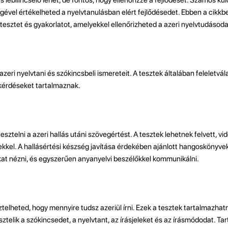
ségével értékelheted a nyelvtanulásban elért fejlődésedet. Ebben a cik
esztet és gyakorlatot, amelyekkel ellenőrizheted a azeri nyelvtudásoda
a azeri nyelvtani és szókincsbeli ismereteit. A tesztek általában feleletvá
 kérdéseket tartalmaznak.
esztelni a azeri hallás utáni szövegértést. A tesztek lehetnek felvett, v
kel. A hallásértési készség javítása érdekében ajánlott hangoskönyveke
at nézni, és egyszerűen anyanyelvi beszélőkkel kommunikálni.
sztelheted, hogy mennyire tudsz azeriül írni. Ezek a tesztek tartalmazhat
esztelik a szókincsedet, a nyelvtant, az írásjeleket és az írásmódodat. T