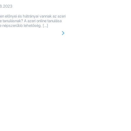
08.2023
en előnyei és hátrányai vannak az azeri
ne tanulásnak? A azeri online tanulása
e népszerűbb lehetőség. […]