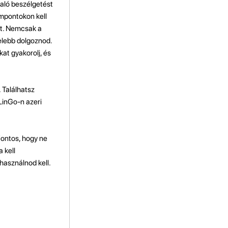
való beszélgetést
empontokon kell
et. Nemcsak a
elebb dolgoznod.
kat gyakorolj, és
 Találhatsz
 LinGo-n azeri
fontos, hogy ne
 kell
használnod kell.