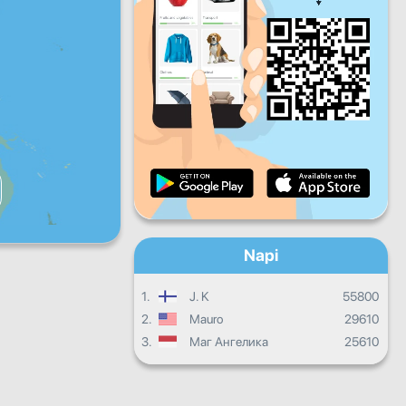
P
Szo
V
Napi haladás
Havi haladás
Bizonyítvány
Összesített eredmény
Napi
1.
J. K
55800
2.
Mauro
29610
3.
Маг Ангелика
25610