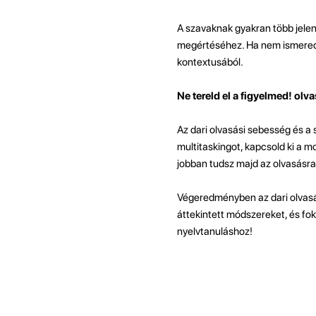
A szavaknak gyakran több jelen
megértéséhez. Ha nem ismered 
kontextusából.
Ne tereld el a figyelmed! ol
Az dari olvasási sebesség és a 
multitaskingot, kapcsold ki a m
jobban tudsz majd az olvasásra
Végeredményben az dari olvasá
áttekintett módszereket, és fo
nyelvtanuláshoz!