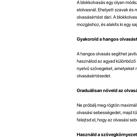
A blokkolvasás egy olyan módsz
elolvasnál. Ehelyett szavak és 
olvasásértést dari. A blokkolv
mozgáshoz, és alakíts ki egy saj
Gyakorold a hangos olvasás
A hangos olvasás segíthet javíta
használod az agyad különböző r
nyelvű szövegeket, amelyeket m
olvasásértésedet.
Graduálisan növeld az olvas
Ne próbálj meg rögtön maximáli
olvasási sebességedet, majd tűz
felejtsd el, hogy az olvasási s
Használd a szövegkörnyezet