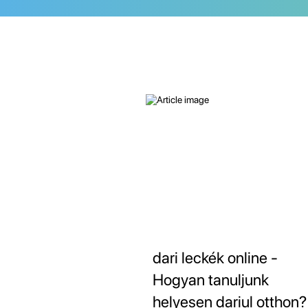
dari leckék online -
Hogyan tanuljunk
helyesen dariul otthon?