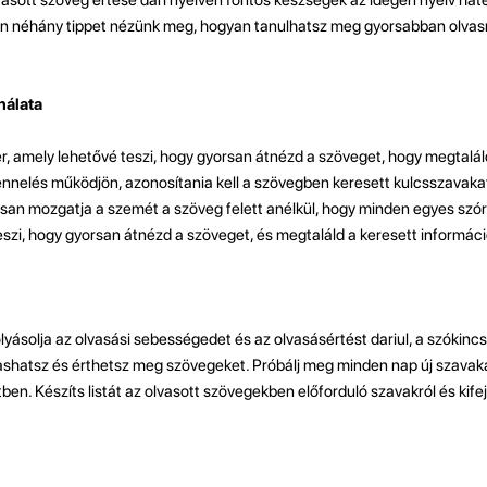
ben néhány tippet nézünk meg, hogyan tanulhatsz meg gyorsabban olvas
nálata
, amely lehetővé teszi, hogy gyorsan átnézd a szöveget, hogy megtaláld
ennelés működjön, azonosítania kell a szövegben keresett kulcsszavakat
san mozgatja a szemét a szöveg felett anélkül, hogy minden egyes szó
szi, hogy gyorsan átnézd a szöveget, és megtaláld a keresett informáci
lyásolja az olvasási sebességedet és az olvasásértést dariul, a szókincs
shatsz és érthetsz meg szövegeket. Próbálj meg minden nap új szavakat
n. Készíts listát az olvasott szövegekben előforduló szavakról és kife