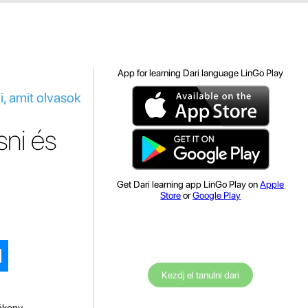
App for learning Dari language LinGo Play
, amit olvasok
ni és
Get Dari learning app LinGo Play on
Apple
Store
or
Google Play
Kezdj el tanulni dari
tékony