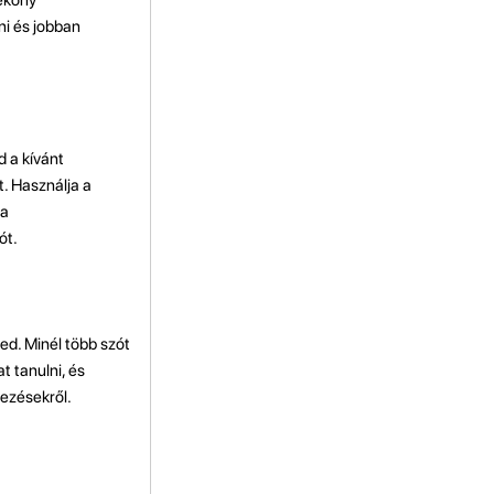
ni és jobban
 a kívánt
. Használja a
ra
ót.
ed. Minél több szót
 tanulni, és
jezésekről.