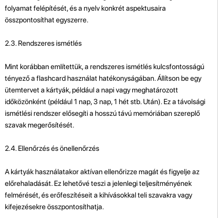
folyamat felépítését, és a nyelv konkrét aspektusaira
összpontosíthat egyszerre.
2.3. Rendszeres ismétlés
Mint korábban említettük, a rendszeres ismétlés kulcsfontosságú
tényező a flashcard használat hatékonyságában. Állítson be egy
ütemtervet a kártyák, például a napi vagy meghatározott
időközönként (például 1 nap, 3 nap, 1 hét stb. Után). Ez a távolsági
ismétlési rendszer elősegíti a hosszú távú memóriában szereplő
szavak megerősítését.
2.4. Ellenőrzés és önellenőrzés
A kártyák használatakor aktívan ellenőrizze magát és figyelje az
előrehaladását. Ez lehetővé teszi a jelenlegi teljesítményének
felmérését, és erőfeszítéseit a kihívásokkal teli szavakra vagy
kifejezésekre összpontosíthatja.