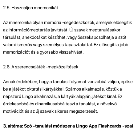
2.5. Használjon mnemonikát
Az mnemonika olyan memória -segédeszközök, amelyek elősegítik
az információmegtartás javítását. Új szavak megtanulásakor
társulást, anekdotákat készíthet, vagy összekapcsolhatja a szót
valami ismerős vagy személyes tapasztalattal. Ez elősegíti a jobb
memorizációt és a gyorsabb visszahívást.
2.6. A szerencsejáték -megközelítések
Annak érdekében, hogy a tanulási folyamat vonzóbbá váljon, építse
be a játékot oktatási kártyákkal. Számos alkalmazás, köztük a
népszerű Lingo alkalmazás, a kártyák alapján, játékot kínál. Ez
érdekesebbé és dinamikusabbá teszi a tanulást, a növekvő
motivációt és az új szavak sikeres megszerzését.
3. altéma: Szó -tanulási módszer a Lingo App Flashcards -szal