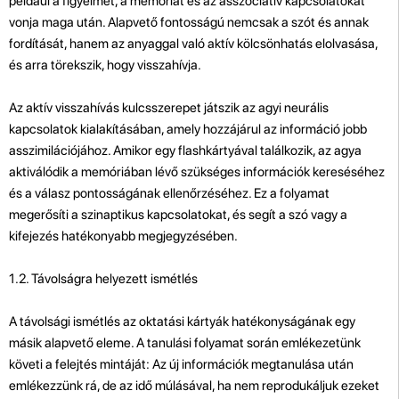
például a figyelmet, a memóriát és az asszociatív kapcsolatokat
vonja maga után. Alapvető fontosságú nemcsak a szót és annak
fordítását, hanem az anyaggal való aktív kölcsönhatás elolvasása,
és arra törekszik, hogy visszahívja.
Az aktív visszahívás kulcsszerepet játszik az agyi neurális
kapcsolatok kialakításában, amely hozzájárul az információ jobb
asszimilációjához. Amikor egy flashkártyával találkozik, az agya
aktiválódik a memóriában lévő szükséges információk kereséséhez
és a válasz pontosságának ellenőrzéséhez. Ez a folyamat
megerősíti a szinaptikus kapcsolatokat, és segít a szó vagy a
kifejezés hatékonyabb megjegyzésében.
1.2. Távolságra helyezett ismétlés
A távolsági ismétlés az oktatási kártyák hatékonyságának egy
másik alapvető eleme. A tanulási folyamat során emlékezetünk
követi a felejtés mintáját: Az új információk megtanulása után
emlékezzünk rá, de az idő múlásával, ha nem reprodukáljuk ezeket