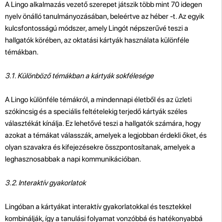
A Lingo alkalmazás vezető szerepet játszik több mint 70 idegen
nyelv önálló tanulmányozásában, beleértve az héber -t. Az egyik
kulcsfontosságú módszer, amely Lingót népszerűvé teszi a
hallgatók körében, az oktatási kártyák használata különféle
témákban.
3.1. Különböző témákban a kártyák sokfélesége
A Lingo különféle témákról, a mindennapi életből és az üzleti
szókincsig és a speciális feltételekig terjedő kártyák széles
választékát kínálja. Ez lehetővé teszi a hallgatók számára, hogy
azokat a témákat válasszák, amelyek a legjobban érdekli őket, és
olyan szavakra és kifejezésekre összpontosítanak, amelyek a
leghasznosabbak a napi kommunikációban.
3.2. Interaktív gyakorlatok
Lingóban a kártyákat interaktív gyakorlatokkal és tesztekkel
kombinálják, így a tanulási folyamat vonzóbbá és hatékonyabbá