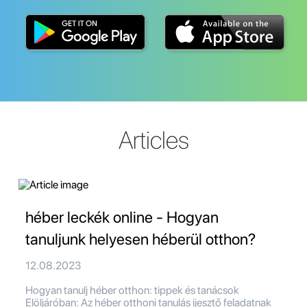
Articles
héber leckék online - Hogyan
tanuljunk helyesen héberül otthon?
12.08.2023
Hogyan tanulj héber otthon: tippek és tanácsok
Elöljáróban: Az héber otthoni tanulás ijesztő feladatnak