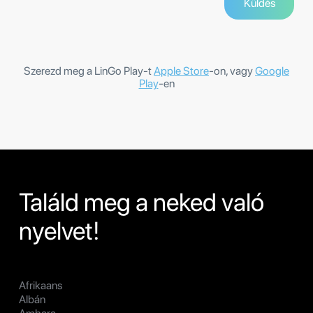
Szerezd meg a LinGo Play-t
Apple Store
-on, vagy
Google
Play
-en
Találd meg a neked való
nyelvet!
Afrikaans
Albán