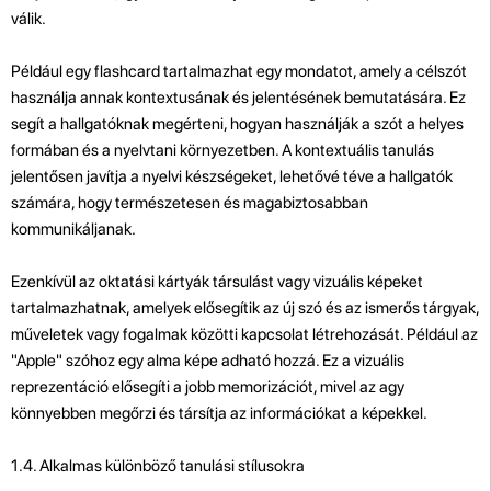
válik.
Például egy flashcard tartalmazhat egy mondatot, amely a célszót
használja annak kontextusának és jelentésének bemutatására. Ez
segít a hallgatóknak megérteni, hogyan használják a szót a helyes
formában és a nyelvtani környezetben. A kontextuális tanulás
jelentősen javítja a nyelvi készségeket, lehetővé téve a hallgatók
számára, hogy természetesen és magabiztosabban
kommunikáljanak.
Ezenkívül az oktatási kártyák társulást vagy vizuális képeket
tartalmazhatnak, amelyek elősegítik az új szó és az ismerős tárgyak,
műveletek vagy fogalmak közötti kapcsolat létrehozását. Például az
"Apple" szóhoz egy alma képe adható hozzá. Ez a vizuális
reprezentáció elősegíti a jobb memorizációt, mivel az agy
könnyebben megőrzi és társítja az információkat a képekkel.
1.4. Alkalmas különböző tanulási stílusokra