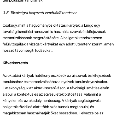
tempójukban tanuljanak.
3.5. Távolságra helyezett ismétlődő rendszer
Csakúgy, mint a hagyományos oktatási kártyák, a Lingo egy
távolsági ismétlési rendszert is használ a szavak és kifejezések
memorizálásának megerősítésére. A hallgatók rendszeresen
felülvizsgálják a vizsgált kártyákat egy adott ütemterv szerint, amely
hosszú távon segíti tudásukat.
Következtetés
Az oktatási kártyák hatékony eszközök az új szavak és kifejezések
tanulásához és memorizálásához a nyelvek tanulmányozásakor.
Hatékonyságuk az aktív visszahíváson, a távolsági ismétlés elvén
alapul, a kontextus és az egyesületek biztosítása, valamint a
kényelem és az akadálymentesség. A kártyák segítségével a
hallgatók rövid idő alatt több szót tudnak megtanulni, és
magabiztosan használhatják őket beszédben. Helyezze be az