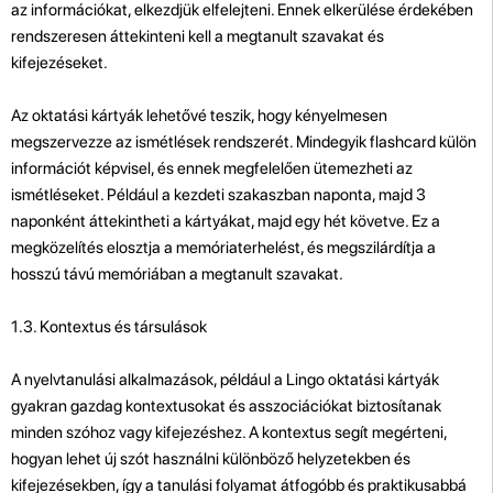
az információkat, elkezdjük elfelejteni. Ennek elkerülése érdekében
rendszeresen áttekinteni kell a megtanult szavakat és
kifejezéseket.
Az oktatási kártyák lehetővé teszik, hogy kényelmesen
megszervezze az ismétlések rendszerét. Mindegyik flashcard külön
információt képvisel, és ennek megfelelően ütemezheti az
ismétléseket. Például a kezdeti szakaszban naponta, majd 3
naponként áttekintheti a kártyákat, majd egy hét követve. Ez a
megközelítés elosztja a memóriaterhelést, és megszilárdítja a
hosszú távú memóriában a megtanult szavakat.
1.3. Kontextus és társulások
A nyelvtanulási alkalmazások, például a Lingo oktatási kártyák
gyakran gazdag kontextusokat és asszociációkat biztosítanak
minden szóhoz vagy kifejezéshez. A kontextus segít megérteni,
hogyan lehet új szót használni különböző helyzetekben és
kifejezésekben, így a tanulási folyamat átfogóbb és praktikusabbá