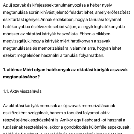
Az új szavak és kifejezések tanulmányozása a héber nyelv
megtanulása során kihívást jelentő feladat lehet, amely erőfeszítést
és kitartást igényel. Annak érdekében, hogy a tanulási folyamat
hatékonyabbá és élvezetesebbé váljon, az egyik leghatékonyabb
módszer az oktatási kártyák használata. Ebben a cikkben
megvizsgáljuk, hogy a kártyák miért hatékonyan a szavak
megtanulására és memorizálására, valamint arra, hogyan lehet
ezeket megfelelően használni a tanulási folyamatban.
1. altéma: Miért olyan hatékonyak az oktatási kártyák a szavak
megtanulásához?
1.1. Aktív visszahívás
Az oktatási kártyák nemcsak az új szavak memorizálásának
eszközeként szolgálnak, hanem a tanulási folyamat aktív
részvételének eszközeként is. Amikor egy flashcard -ot használ a
tudásának tesztelésére, akkor a gondolkodás különféle aspektusait,