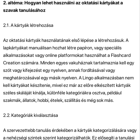
2. altéma: Hogyan lehet használni az oktatási kártyákat a
szavak tanulásához
2.1. A kártyák létrehozása
Az oktatási kártyák használatának első lépése a létrehozásuk. A
lapkártyákat manuálisan hozhat létre papíron, vagy speciális
alkalmazásokat vagy online platformokat használhat a Flashcard
Creation számára. Minden egyes vakuháznak tartalmaznia kell egy
szót vagy kifejezést egy nyelven, annak fordításával vagy
meghatározásával egy másik nyelven. A Lingo alkalmazásban nem
kell kártyákat készítenie, mivel ez már az előre elkészített kártyák
széles skáláját kínálja, különféle kategóriákra osztva, például
szakmák, állatok, hobbi, ételek, szállítás és még sok más.
2.2. Kategóriák kiválasztása
A szervezettebb tanulás érdekében a kártyák kategorizálására vagy
a nehézségi szintek szerint kategorizálhatók. Ez elősegíti a tanulási