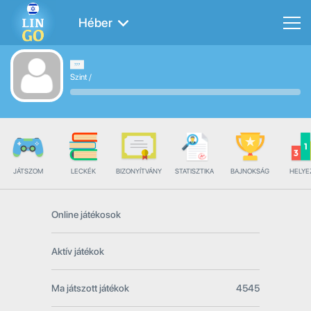
Héber
Szint
/
JÁTSZOM
LECKÉK
BIZONYÍTVÁNY
STATISZTIKA
BAJNOKSÁG
HELYE
Online játékosok
Aktív játékok
Ma játszott játékok
4545