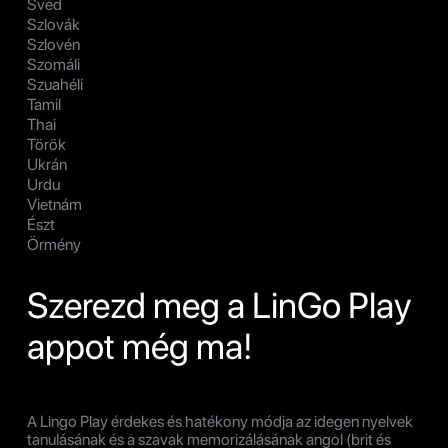
Svéd
Szlovák
Szlovén
Szomáli
Szuahéli
Tamil
Thai
Török
Ukrán
Urdu
Vietnám
Észt
Örmény
Szerezd meg a LinGo Play
appot még ma!
A Lingo Play érdekes és hatékony módja az idegen nyelvek
tanulásának és a szavak memorizálásának angol (brit és