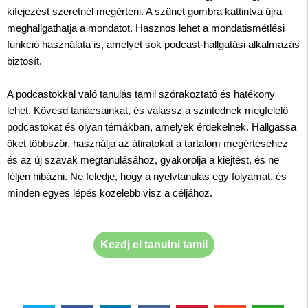
kifejezést szeretnél megérteni. A szünet gombra kattintva újra
meghallgathatja a mondatot. Hasznos lehet a mondatismétlési
funkció használata is, amelyet sok podcast-hallgatási alkalmazás
biztosít.
A podcastokkal való tanulás tamil szórakoztató és hatékony
lehet. Kövesd tanácsainkat, és válassz a szintednek megfelelő
podcastokat és olyan témákban, amelyek érdekelnek. Hallgassa
őket többször, használja az átiratokat a tartalom megértéséhez
és az új szavak megtanulásához, gyakorolja a kiejtést, és ne
féljen hibázni. Ne feledje, hogy a nyelvtanulás egy folyamat, és
minden egyes lépés közelebb visz a céljához.
Kezdj el tanulni tamil