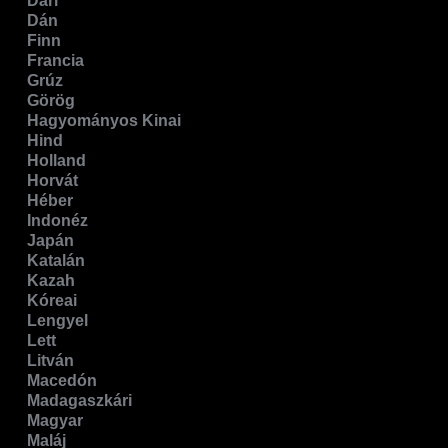
Dari
Dán
Finn
Francia
Grúz
Görög
Hagyományos Kinai
Hind
Holland
Horvát
Héber
Indonéz
Japán
Katalán
Kazah
Kóreai
Lengyel
Lett
Litván
Macedón
Madagaszkári
Magyar
Maláj