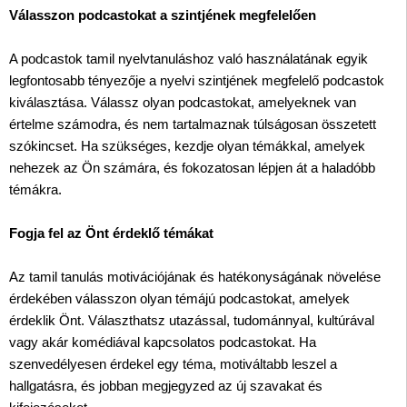
Válasszon podcastokat a szintjének megfelelően
A podcastok tamil nyelvtanuláshoz való használatának egyik
legfontosabb tényezője a nyelvi szintjének megfelelő podcastok
kiválasztása. Válassz olyan podcastokat, amelyeknek van
értelme számodra, és nem tartalmaznak túlságosan összetett
szókincset. Ha szükséges, kezdje olyan témákkal, amelyek
nehezek az Ön számára, és fokozatosan lépjen át a haladóbb
témákra.
Fogja fel az Önt érdeklő témákat
Az tamil tanulás motivációjának és hatékonyságának növelése
érdekében válasszon olyan témájú podcastokat, amelyek
érdeklik Önt. Választhatsz utazással, tudománnyal, kultúrával
vagy akár komédiával kapcsolatos podcastokat. Ha
szenvedélyesen érdekel egy téma, motiváltabb leszel a
hallgatásra, és jobban megjegyzed az új szavakat és