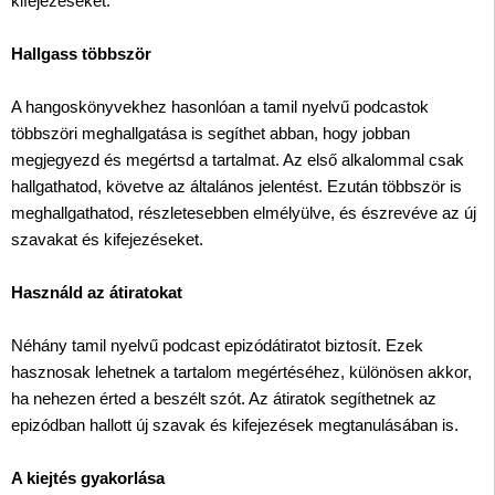
kifejezéseket.
Hallgass többször
A hangoskönyvekhez hasonlóan a tamil nyelvű podcastok
többszöri meghallgatása is segíthet abban, hogy jobban
megjegyezd és megértsd a tartalmat. Az első alkalommal csak
hallgathatod, követve az általános jelentést. Ezután többször is
meghallgathatod, részletesebben elmélyülve, és észrevéve az új
szavakat és kifejezéseket.
Használd az átiratokat
Néhány tamil nyelvű podcast epizódátiratot biztosít. Ezek
hasznosak lehetnek a tartalom megértéséhez, különösen akkor,
ha nehezen érted a beszélt szót. Az átiratok segíthetnek az
epizódban hallott új szavak és kifejezések megtanulásában is.
A kiejtés gyakorlása