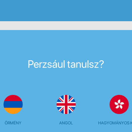
Perzsául tanulsz?
ÖRMÉNY
ANGOL
HAGYOMÁNYOS K