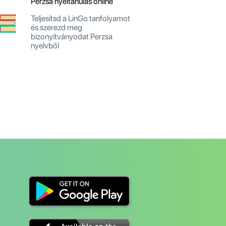
Perzsa nyeltanulás online
Teljesítsd a LinGo tanfolyamot
és szerezd meg
bizonyítványodat Perzsa
nyelvből