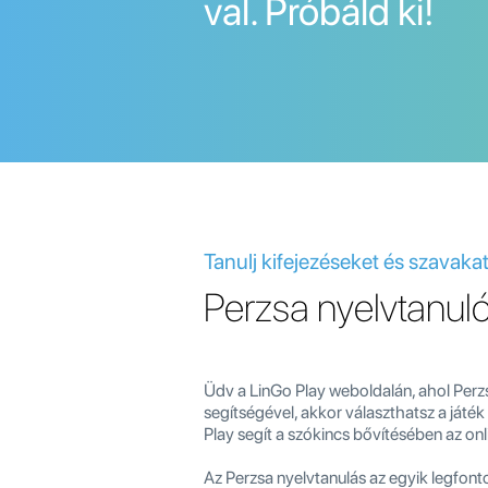
val. Próbáld ki!
Tanulj kifejezéseket és szavaka
Perzsa nyelvtanul
Üdv a LinGo Play weboldalán, ahol Perzs
segítségével, akkor választhatsz a játék
Play segít a szókincs bővítésében az onl
Az Perzsa nyelvtanulás az egyik legfon