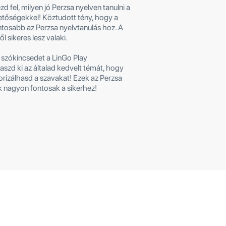
zd fel, milyen jó Perzsa nyelven tanulni a
hetőségekkel! Köztudott tény, hogy a
ntosabb az Perzsa nyelvtanulás hoz. A
l sikeres lesz valaki.
a szókincsedet a LinGo Play
laszd ki az általad kedvelt témát, hogy
izálhasd a szavakat! Ezek az Perzsa
k nagyon fontosak a sikerhez!