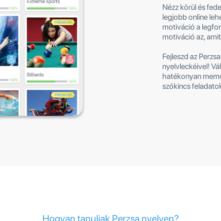
Nézz körül és fede
legjobb online le
motiváció a legfo
motiváció az, amitő
Fejleszd az Perzs
nyelvleckéivel! Vá
hatékonyan memor
szókincs feladato
Hogyan tanuljak Perzsa nyelven?