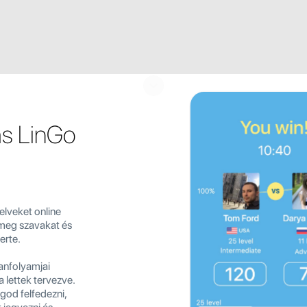
ás LinGo
elveket online
meg szavakat és
erte.
tanfolyamjai
 lettek tervezve.
ogod felfedezni,