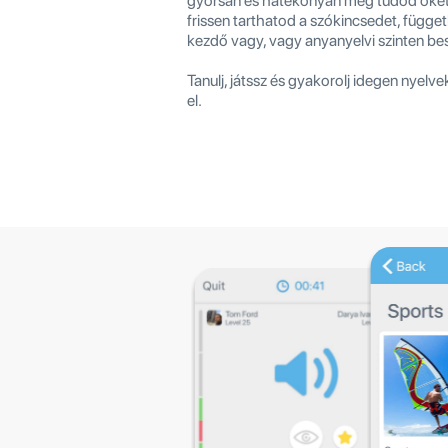
gyorsan és hatékonyan meg tudod őket 
frissen tarthatod a szókincsedet, függet
kezdő vagy, vagy anyanyelvi szinten bes
Tanulj, játssz és gyakorolj idegen nyelve
el.