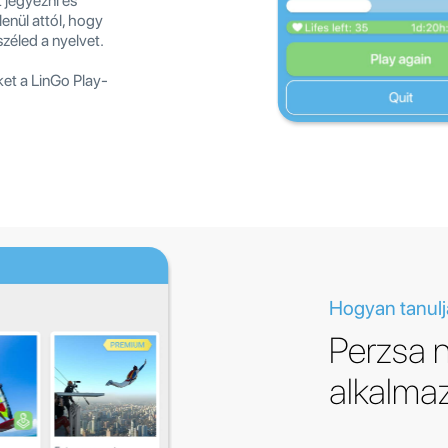
jegyezni és
lenül attól, hogy
zéled a nyelvet.
ket a LinGo Play-
Hogyan tanulj
Perzsa n
alkalma