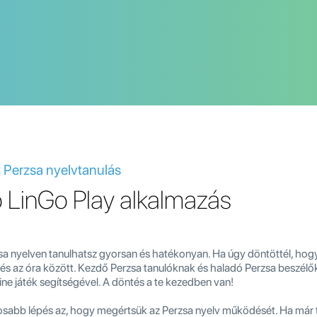
t Perzsa nyelvtanulás
ó LinGo Play alkalmazás
a nyelven tanulhatsz gyorsan és hatékonyan. Ha úgy döntöttél, hogy 
 és az óra között. Kezdő Perzsa tanulóknak és haladó Perzsa beszélőkn
ine játék segítségével. A döntés a te kezedben van!
tosabb lépés az, hogy megértsük az Perzsa nyelv működését. Ha már t