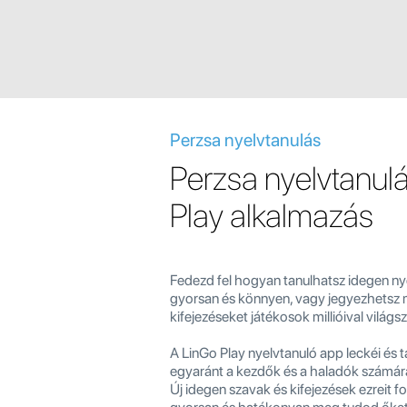
Perzsa nyelvtanulás
Perzsa nyelvtanul
Play alkalmazás
Fedezd fel hogyan tanulhatsz idegen ny
gyorsan és könnyen, vagy jegyezhetsz 
kifejezéseket játékosok millióival világsz
A LinGo Play nyelvtanuló app leckéi és 
egyaránt a kezdők és a haladók számára
Új idegen szavak és kifejezések ezreit f