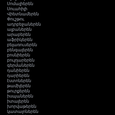
Սոմալիերեն
Սուահիլի
Վիետնամերեն
Փուշթու
ադրբեջաներեն
ալբաներեն
արաբերեն
աֆրիկերեն
բելառուսերեն
բենգալերեն
բոսնիերեն
բուլղարերեն
գերմաներեն
դանիերեն
դարիերեն
էստոներեն
թամիլերեն
թուրքերեն
իսպաներեն
իտալերեն
խորվաթերեն
կատալոներեն