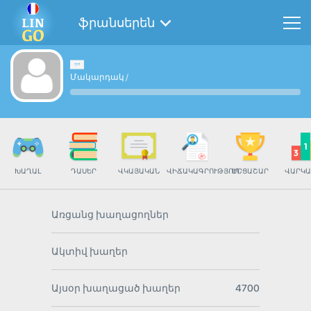
ֆրանսերեն
Մակարդակ
/
ԽԱՂԱԼ
ԴԱՍԵՐ
ՎԿԱՅԱԿԱՆ
ՎԻՃԱԿԱԳՐՈՒԹՅՈՒՆ
ՄՐՑԱՇԱՐ
ՎԱՐԿԱ
Առցանց խաղացողներ
Ակտիվ խաղեր
Այսօր խաղացած խաղեր
4700