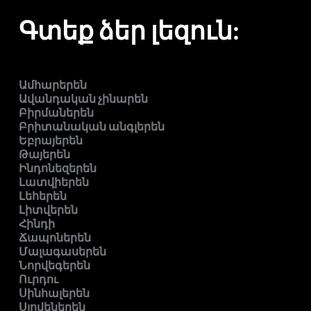
Գտեք ձեր լեզուն:
Ամհարերեն
Ավանդական չինարեն
Բիրմաներեն
Բրիտանական անգլերեն
Եբրայերեն
Թայերեն
Ինդոնեզերեն
Լատվիերեն
Լեհերեն
Լիտվերեն
Հինդի
Ճապոներեն
Մալագասերեն
Նորվեգերեն
Ուրդու
Սինհալերեն
Սլովեներեն