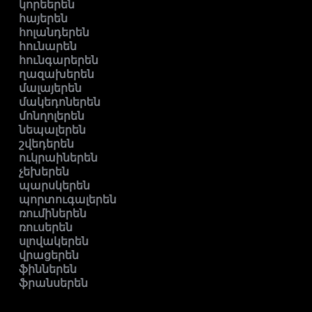
կորեերեն
հայերեն
հոլանդերեն
հունարեն
հունգարերեն
ղազախերեն
մալայերեն
մակեդոներեն
մոնղոլերեն
նեպալերեն
շվեդերեն
ուկրաիներեն
չեխերեն
պարսկերեն
պորտուգալերեն
ռումիներեն
ռուսերեն
սլովակերեն
վրացերեն
ֆիններեն
ֆրանսերեն