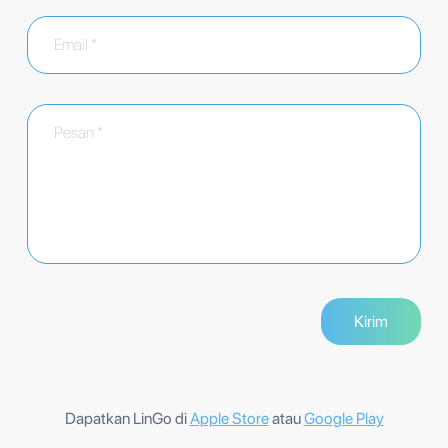
Dapatkan LinGo di
Apple Store
atau
Google Play