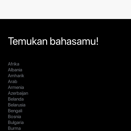
Temukan bahasamu!
Afrika
Albania
Amharik
Arab
Armenia
Azerbaijan
Belanda
Belarusia
Bengali
Bosnia
Bulgaria
Burma