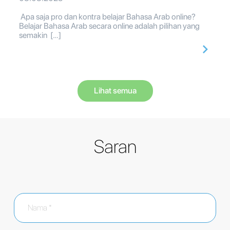
Apa saja pro dan kontra belajar Bahasa Arab online?
Belajar Bahasa Arab secara online adalah pilihan yang
semakin […]
Lihat semua
Saran