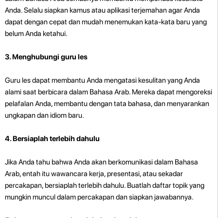
Anda. Selalu siapkan kamus atau aplikasi terjemahan agar Anda
dapat dengan cepat dan mudah menemukan kata-kata baru yang
belum Anda ketahui.
3. Menghubungi guru les
Guru les dapat membantu Anda mengatasi kesulitan yang Anda
alami saat berbicara dalam Bahasa Arab. Mereka dapat mengoreksi
pelafalan Anda, membantu dengan tata bahasa, dan menyarankan
ungkapan dan idiom baru.
4. Bersiaplah terlebih dahulu
Jika Anda tahu bahwa Anda akan berkomunikasi dalam Bahasa
Arab, entah itu wawancara kerja, presentasi, atau sekadar
percakapan, bersiaplah terlebih dahulu. Buatlah daftar topik yang
mungkin muncul dalam percakapan dan siapkan jawabannya.