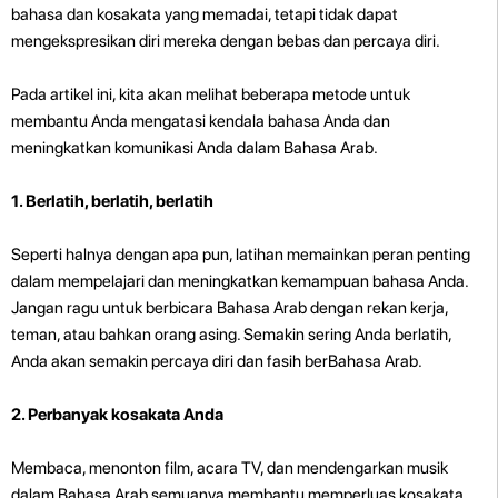
bahasa dan kosakata yang memadai, tetapi tidak dapat
mengekspresikan diri mereka dengan bebas dan percaya diri.
Pada artikel ini, kita akan melihat beberapa metode untuk
membantu Anda mengatasi kendala bahasa Anda dan
meningkatkan komunikasi Anda dalam Bahasa Arab.
1. Berlatih, berlatih, berlatih
Seperti halnya dengan apa pun, latihan memainkan peran penting
dalam mempelajari dan meningkatkan kemampuan bahasa Anda.
Jangan ragu untuk berbicara Bahasa Arab dengan rekan kerja,
teman, atau bahkan orang asing. Semakin sering Anda berlatih,
Anda akan semakin percaya diri dan fasih berBahasa Arab.
2. Perbanyak kosakata Anda
Membaca, menonton film, acara TV, dan mendengarkan musik
dalam Bahasa Arab semuanya membantu memperluas kosakata