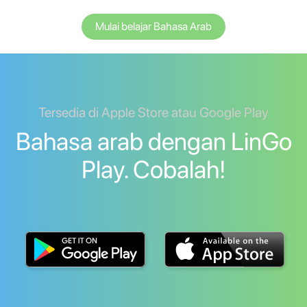
Mulai belajar Bahasa Arab
Tersedia di Apple Store atau Google Play
Bahasa arab dengan LinGo
Play. Cobalah!