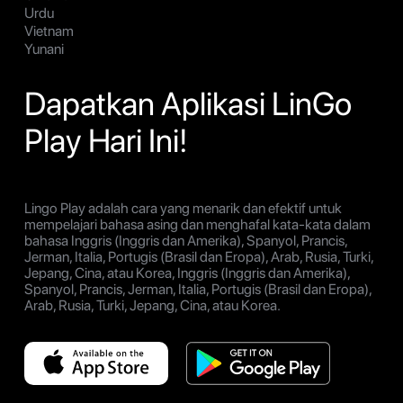
Urdu
Vietnam
Yunani
Dapatkan Aplikasi LinGo
Play Hari Ini!
Lingo Play adalah cara yang menarik dan efektif untuk
mempelajari bahasa asing dan menghafal kata-kata dalam
bahasa Inggris (Inggris dan Amerika), Spanyol, Prancis,
Jerman, Italia, Portugis (Brasil dan Eropa), Arab, Rusia, Turki,
Jepang, Cina, atau Korea, Inggris (Inggris dan Amerika),
Spanyol, Prancis, Jerman, Italia, Portugis (Brasil dan Eropa),
Arab, Rusia, Turki, Jepang, Cina, atau Korea.