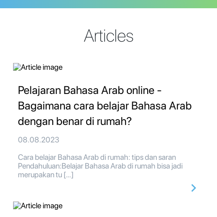
Articles
Pelajaran Bahasa Arab online -
Bagaimana cara belajar Bahasa Arab
dengan benar di rumah?
08.08.2023
Cara belajar Bahasa Arab di rumah: tips dan saran
Pendahuluan:Belajar Bahasa Arab di rumah bisa jadi
merupakan tu […]