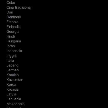
Ceko
Cina Tradisional
Dari
Denmark
Estonia
Finlandia
Georgia
Hindi
Hungaria
Ibrani
Indonesia
Inggris
Italia
Jepang
Jerman
Katalan
Kazakstan
Korea
Kroasia
Latvia
Lithuania
Makedonia