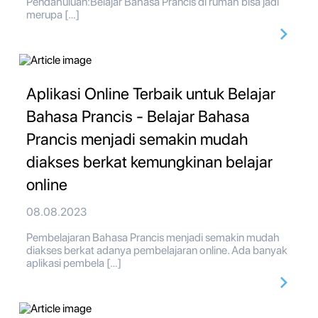
Pendahuluan:Belajar Bahasa Prancis di rumah bisa jadi
merupa […]
Aplikasi Online Terbaik untuk Belajar
Bahasa Prancis - Belajar Bahasa
Prancis menjadi semakin mudah
diakses berkat kemungkinan belajar
online
08.08.2023
Pembelajaran Bahasa Prancis menjadi semakin mudah
diakses berkat adanya pembelajaran online. Ada banyak
aplikasi pembela […]