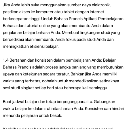
Jika Anda lebih suka menggunakan sumber daya elektronik,
pastikan akses ke komputer atau tablet dengan internet
berkecepatan tinggi. Unduh Bahasa Prancis Aplikasi Pembelajaran
Bahasa dan tutorial online yang akan membantu Anda dalam
perjalanan belajar bahasa Anda. Membuat lingkungan studi yang
berdedikasi akan membantu Anda fokus pada studi Anda dan
meningkatkan efisiensi belajar.
1.4 Bertahan dan konsisten dalam pembelajaran Anda: Belajar
Bahasa Prancis adalah proses jangka panjang yang membutuhkan
upaya dan ketekunan secara teratur. Bahkan jika Anda memiliki
waktu yang terbatas, cobalah untuk mendedikasikan setidaknya
sesi studi singkat setiap hari atau beberapa kali seminggu.
Buat jadwal belajar dan tetap berpegang pada itu. Gabungkan
waktu belajar ke dalam rutinitas harian Anda. Konsisten dan hindari
menunda pelajaran untuk besok.