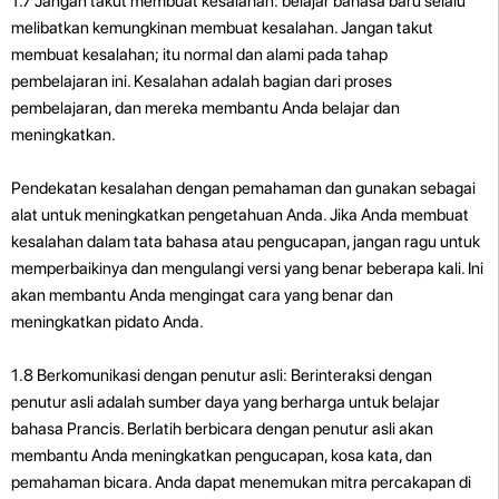
1.7 Jangan takut membuat kesalahan: belajar bahasa baru selalu
melibatkan kemungkinan membuat kesalahan. Jangan takut
membuat kesalahan; itu normal dan alami pada tahap
pembelajaran ini. Kesalahan adalah bagian dari proses
pembelajaran, dan mereka membantu Anda belajar dan
meningkatkan.
Pendekatan kesalahan dengan pemahaman dan gunakan sebagai
alat untuk meningkatkan pengetahuan Anda. Jika Anda membuat
kesalahan dalam tata bahasa atau pengucapan, jangan ragu untuk
memperbaikinya dan mengulangi versi yang benar beberapa kali. Ini
akan membantu Anda mengingat cara yang benar dan
meningkatkan pidato Anda.
1.8 Berkomunikasi dengan penutur asli: Berinteraksi dengan
penutur asli adalah sumber daya yang berharga untuk belajar
bahasa Prancis. Berlatih berbicara dengan penutur asli akan
membantu Anda meningkatkan pengucapan, kosa kata, dan
pemahaman bicara. Anda dapat menemukan mitra percakapan di