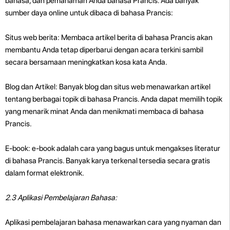
bahasa, dan pemahaman Anda bahasa Prancis. Ada banyak
sumber daya online untuk dibaca di bahasa Prancis:
Situs web berita: Membaca artikel berita di bahasa Prancis akan
membantu Anda tetap diperbarui dengan acara terkini sambil
secara bersamaan meningkatkan kosa kata Anda.
Blog dan Artikel: Banyak blog dan situs web menawarkan artikel
tentang berbagai topik di bahasa Prancis. Anda dapat memilih topik
yang menarik minat Anda dan menikmati membaca di bahasa
Prancis.
E-book: e-book adalah cara yang bagus untuk mengakses literatur
di bahasa Prancis. Banyak karya terkenal tersedia secara gratis
dalam format elektronik.
2.3 Aplikasi Pembelajaran Bahasa:
Aplikasi pembelajaran bahasa menawarkan cara yang nyaman dan