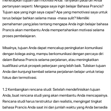
menetapkan tujuan dan motivasi Anda. Tanyakan pada diri Anda
pertanyaan seperti: Mengapa saya ingin belajar Bahasa Prancis?
Tujuan apa yang ingin saya capai? Apa yang memotivasi saya untuk
terus belajar bahkan selama masa -masa sulit? Memiliki
pemahaman yang jelas tentang mengapa Anda ingin belajar bahasa
Prancis akan membantu Anda mempertahankan motivasi selama
proses pembelajaran.
Misalnya, tujuan Anda dapat mencakup peningkatan komunikasi
dengan kolega asing, mampu berkomunikasi dengan percaya diri
dalam Bahasa Prancis selama perjalanan, atau meningkatkan
kualifikasi untuk prospek pekerjaan yang lebih baik. Tuliskan tujuan
Anda dan kunjungi kembali selama perjalanan belajar untuk tetap
fokus dan termotivasi.
1.2 Kembangkan rencana studi: Setelah mendefinisikan tujuan
Anda, buat rencana studi yang akan membantu Anda mencapainya.
Rencana studi harus terstruktur dan realistis, mengingat tingkat
bahasa Prancis Anda saat ini dan jumlah waktu yang Anda bersedia