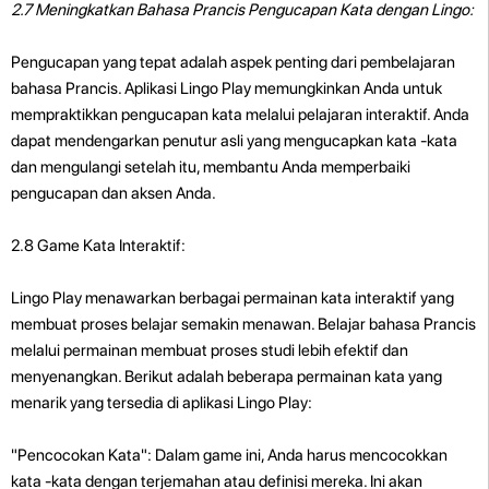
2.7 Meningkatkan Bahasa Prancis Pengucapan Kata dengan Lingo:
Pengucapan yang tepat adalah aspek penting dari pembelajaran
bahasa Prancis. Aplikasi Lingo Play memungkinkan Anda untuk
mempraktikkan pengucapan kata melalui pelajaran interaktif. Anda
dapat mendengarkan penutur asli yang mengucapkan kata -kata
dan mengulangi setelah itu, membantu Anda memperbaiki
pengucapan dan aksen Anda.
2.8 Game Kata Interaktif:
Lingo Play menawarkan berbagai permainan kata interaktif yang
membuat proses belajar semakin menawan. Belajar bahasa Prancis
melalui permainan membuat proses studi lebih efektif dan
menyenangkan. Berikut adalah beberapa permainan kata yang
menarik yang tersedia di aplikasi Lingo Play:
"Pencocokan Kata": Dalam game ini, Anda harus mencocokkan
kata -kata dengan terjemahan atau definisi mereka. Ini akan