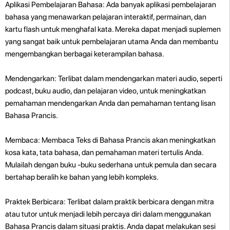
Aplikasi Pembelajaran Bahasa: Ada banyak aplikasi pembelajaran
bahasa yang menawarkan pelajaran interaktif, permainan, dan
kartu flash untuk menghafal kata. Mereka dapat menjadi suplemen
yang sangat baik untuk pembelajaran utama Anda dan membantu
mengembangkan berbagai keterampilan bahasa.
Mendengarkan: Terlibat dalam mendengarkan materi audio, seperti
podcast, buku audio, dan pelajaran video, untuk meningkatkan
pemahaman mendengarkan Anda dan pemahaman tentang lisan
Bahasa Prancis.
Membaca: Membaca Teks di Bahasa Prancis akan meningkatkan
kosa kata, tata bahasa, dan pemahaman materi tertulis Anda.
Mulailah dengan buku -buku sederhana untuk pemula dan secara
bertahap beralih ke bahan yang lebih kompleks.
Praktek Berbicara: Terlibat dalam praktik berbicara dengan mitra
atau tutor untuk menjadi lebih percaya diri dalam menggunakan
Bahasa Prancis dalam situasi praktis. Anda dapat melakukan sesi