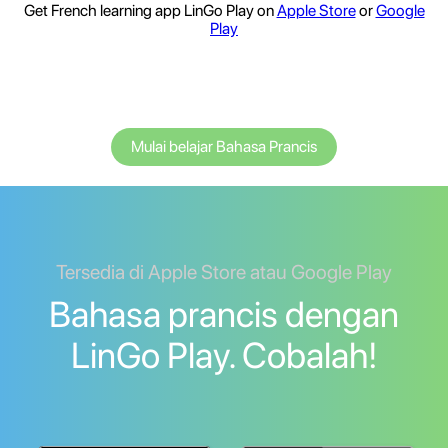
Get French learning app LinGo Play on
Apple Store
or
Google
Play
Mulai belajar Bahasa Prancis
Tersedia di Apple Store atau Google Play
Bahasa prancis dengan
LinGo Play. Cobalah!