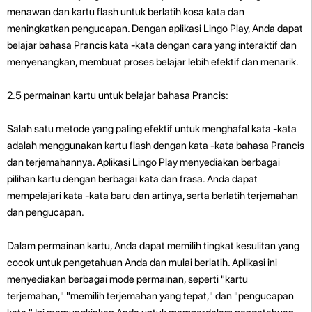
menawan dan kartu flash untuk berlatih kosa kata dan
meningkatkan pengucapan. Dengan aplikasi Lingo Play, Anda dapat
belajar bahasa Prancis kata -kata dengan cara yang interaktif dan
menyenangkan, membuat proses belajar lebih efektif dan menarik.
2.5 permainan kartu untuk belajar bahasa Prancis:
Salah satu metode yang paling efektif untuk menghafal kata -kata
adalah menggunakan kartu flash dengan kata -kata bahasa Prancis
dan terjemahannya. Aplikasi Lingo Play menyediakan berbagai
pilihan kartu dengan berbagai kata dan frasa. Anda dapat
mempelajari kata -kata baru dan artinya, serta berlatih terjemahan
dan pengucapan.
Dalam permainan kartu, Anda dapat memilih tingkat kesulitan yang
cocok untuk pengetahuan Anda dan mulai berlatih. Aplikasi ini
menyediakan berbagai mode permainan, seperti "kartu
terjemahan," "memilih terjemahan yang tepat," dan "pengucapan