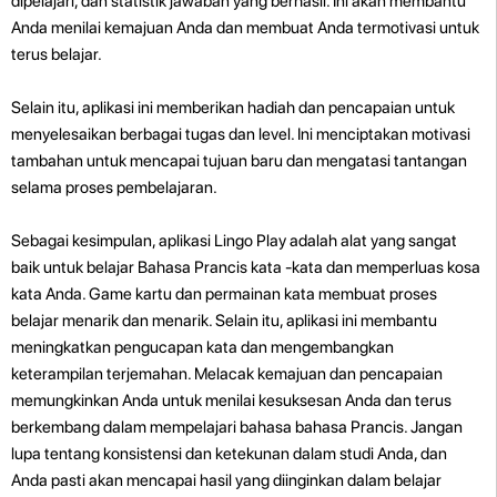
dipelajari, dan statistik jawaban yang berhasil. Ini akan membantu
Anda menilai kemajuan Anda dan membuat Anda termotivasi untuk
terus belajar.
Selain itu, aplikasi ini memberikan hadiah dan pencapaian untuk
menyelesaikan berbagai tugas dan level. Ini menciptakan motivasi
tambahan untuk mencapai tujuan baru dan mengatasi tantangan
selama proses pembelajaran.
Sebagai kesimpulan, aplikasi Lingo Play adalah alat yang sangat
baik untuk belajar Bahasa Prancis kata -kata dan memperluas kosa
kata Anda. Game kartu dan permainan kata membuat proses
belajar menarik dan menarik. Selain itu, aplikasi ini membantu
meningkatkan pengucapan kata dan mengembangkan
keterampilan terjemahan. Melacak kemajuan dan pencapaian
memungkinkan Anda untuk menilai kesuksesan Anda dan terus
berkembang dalam mempelajari bahasa bahasa Prancis. Jangan
lupa tentang konsistensi dan ketekunan dalam studi Anda, dan
Anda pasti akan mencapai hasil yang diinginkan dalam belajar