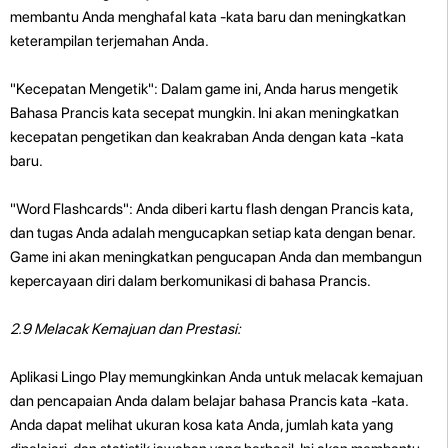
membantu Anda menghafal kata -kata baru dan meningkatkan
keterampilan terjemahan Anda.
"Kecepatan Mengetik": Dalam game ini, Anda harus mengetik
Bahasa Prancis kata secepat mungkin. Ini akan meningkatkan
kecepatan pengetikan dan keakraban Anda dengan kata -kata
baru.
"Word Flashcards": Anda diberi kartu flash dengan Prancis kata,
dan tugas Anda adalah mengucapkan setiap kata dengan benar.
Game ini akan meningkatkan pengucapan Anda dan membangun
kepercayaan diri dalam berkomunikasi di bahasa Prancis.
2.9 Melacak Kemajuan dan Prestasi:
Aplikasi Lingo Play memungkinkan Anda untuk melacak kemajuan
dan pencapaian Anda dalam belajar bahasa Prancis kata -kata.
Anda dapat melihat ukuran kosa kata Anda, jumlah kata yang