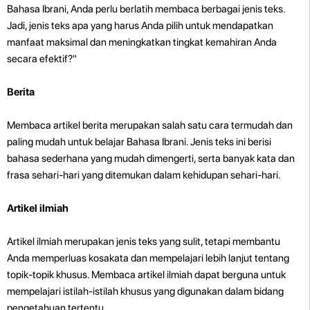
Bahasa Ibrani, Anda perlu berlatih membaca berbagai jenis teks.
Jadi, jenis teks apa yang harus Anda pilih untuk mendapatkan
manfaat maksimal dan meningkatkan tingkat kemahiran Anda
secara efektif?"
Berita
Membaca artikel berita merupakan salah satu cara termudah dan
paling mudah untuk belajar Bahasa Ibrani. Jenis teks ini berisi
bahasa sederhana yang mudah dimengerti, serta banyak kata dan
frasa sehari-hari yang ditemukan dalam kehidupan sehari-hari.
Artikel ilmiah
Artikel ilmiah merupakan jenis teks yang sulit, tetapi membantu
Anda memperluas kosakata dan mempelajari lebih lanjut tentang
topik-topik khusus. Membaca artikel ilmiah dapat berguna untuk
mempelajari istilah-istilah khusus yang digunakan dalam bidang
pengetahuan tertentu.