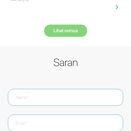
Lihat semua
Saran