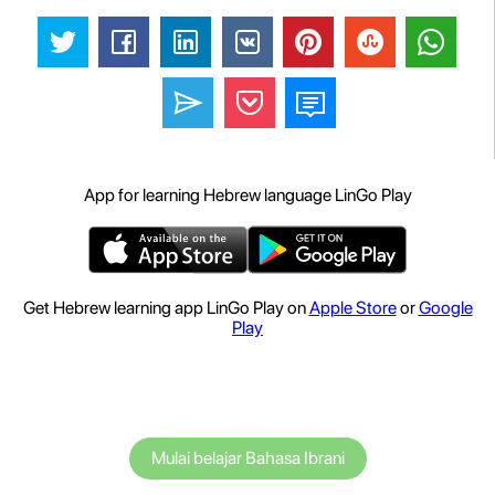
App for learning Hebrew language LinGo Play
Get Hebrew learning app LinGo Play on
Apple Store
or
Google
Play
Mulai belajar Bahasa Ibrani