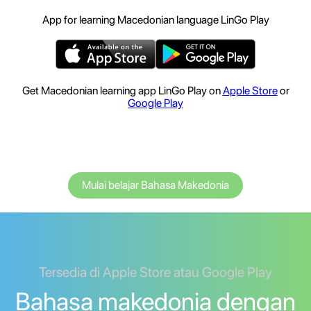
App for learning Macedonian language LinGo Play
Get Macedonian learning app LinGo Play on
Apple Store
or
Google Play
Mulai belajar Bahasa Makedonia
Tersedia di Apple Store atau Google Play
Bahasa makedonia dengan