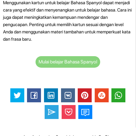
Menggunakan kartun untuk belajar Bahasa Spanyol dapat menjadi
cara yang efektif dan menyenangkan untuk belajar bahasa. Cara ini
juga dapat meningkatkan kemampuan mendengar dan
pengucapan. Penting untuk memilih kartun sesuai dengan level
Anda dan menggunakan materi tambahan untuk memperkuat kata
dan frasa baru.
Mulai belajar Bahasa Spanyol