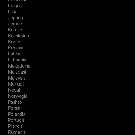
Inggris
Italia
Jepang
Jerman
Katalan
Kazakstan
Korea
Kroasia
Latvia
Lithuania
Makedonia
Malagasi
Malaysia
Mongol
Nepal
Norwegia
Pashto
Persia
Polandia
Portugis
Prancis
Rumania