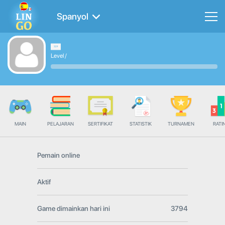
Spanyol
Level
/
MAIN
PELAJARAN
SERTIFIKAT
STATISTIK
TURNAMEN
RATI
Pemain online
Aktif
Game dimainkan hari ini
3794