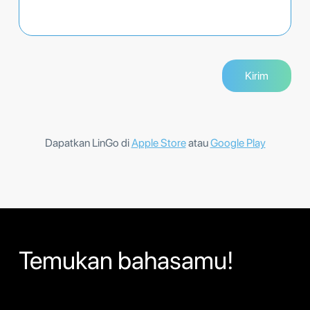
Dapatkan LinGo di
Apple Store
atau
Google Play
Temukan bahasamu!