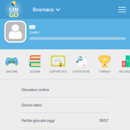
Bosniaca
Livello
/
GIOCARE
LEZIONI
CERTIFICATO
STATISTICHE
TORNEO
VALUTA
Giocatori online
Giochi attivi
Partite giocate oggi
3957