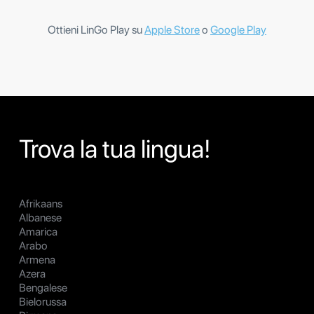
Ottieni LinGo Play su
Apple Store
o
Google Play
Trova la tua lingua!
Afrikaans
Albanese
Amarica
Arabo
Armena
Azera
Bengalese
Bielorussa