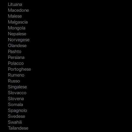
Lituana
Macedone
Malese
Malgascia
Mongola
Nepalese
Norvegese
Olandese
Pashto
Persiana
Polacco
Portoghese
Rumeno
Russo
Singalese
Slovacco
Slovena
Somala
Spagnolo
Svedese
Swahili
Tailandese