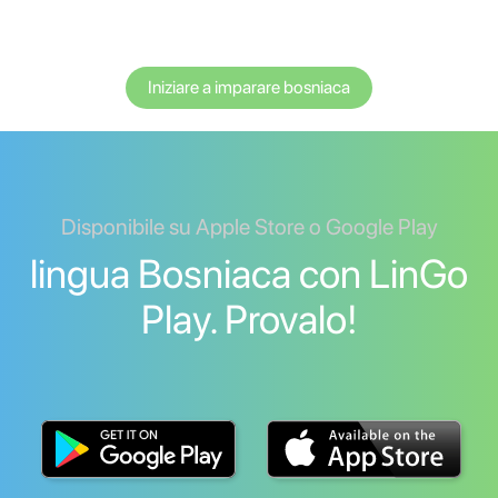
Iniziare a imparare bosniaca
Disponibile su Apple Store o Google Play
lingua Bosniaca con LinGo
Play. Provalo!