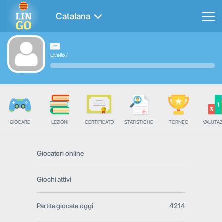
Catalana
Livello
/
GIOCARE
LEZIONI
CERTIFICATO
STATISTICHE
TORNEO
VALUTA
Giocatori online
Giochi attivi
Partite giocate oggi
4214