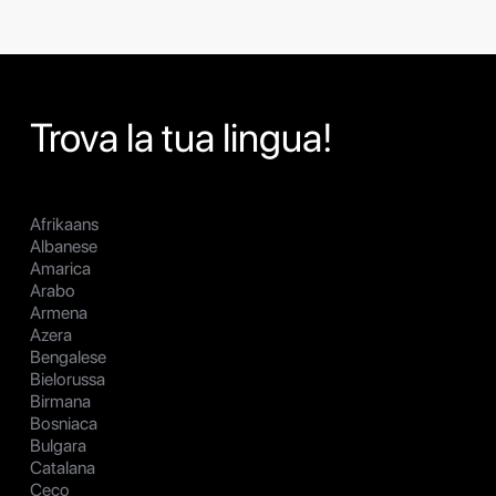
Trova la tua lingua!
Afrikaans
Albanese
Amarica
Arabo
Armena
Azera
Bengalese
Bielorussa
Birmana
Bosniaca
Bulgara
Catalana
Ceco