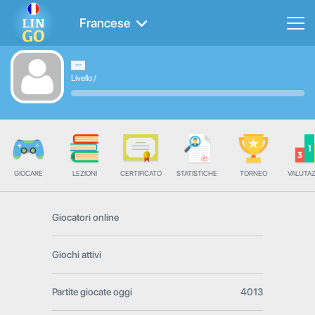
Francese
Livello
/
GIOCARE
LEZIONI
CERTIFICATO
STATISTICHE
TORNEO
VALUTA
Giocatori online
Giochi attivi
Partite giocate oggi
4013