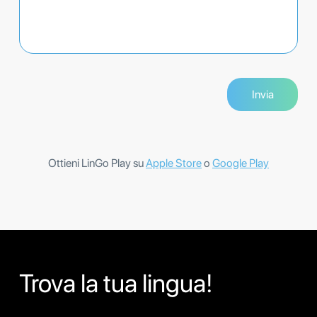
Ottieni LinGo Play su
Apple Store
o
Google Play
Trova la tua lingua!