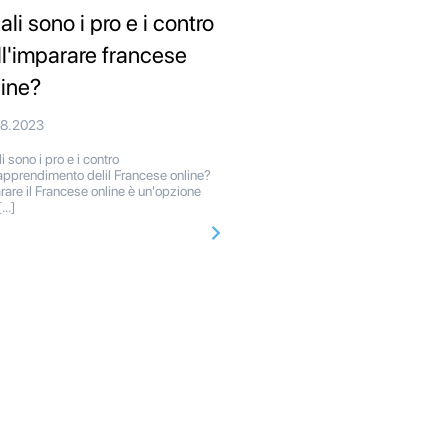
li sono i pro e i contro
ll'imparare francese
line?
08.2023
 sono i pro e i contro
'apprendimento delil Francese online?
rare il Francese online è un'opzione
[…]