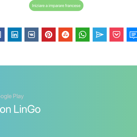
Iniziare a imparare francese
oogle Play
con LinGo