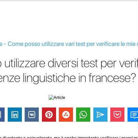
 - Come posso utilizzare vari test per verificare le m
ilizzare diversi test per verif
ze linguistiche in francese?
 divertente e coinvolgente, ma è anche importante verificare i propri pr