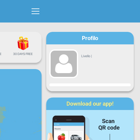
Profilo
E
30 DAYS FREE
Livello
|
Avanzamento
Lun
Mar
Mer
Gio