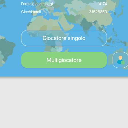
Partite giocate oggi
4174
Giochi totali
31528850
Giocatore singolo
Multigiocatore