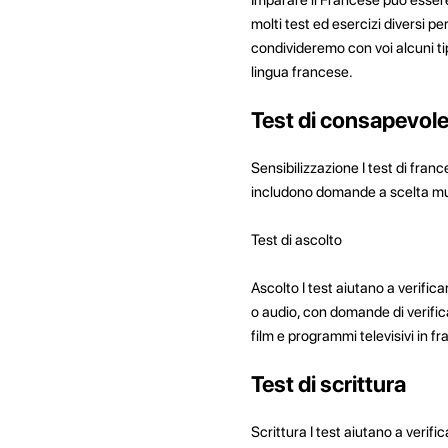
molti test ed esercizi diversi pe
condivideremo con voi alcuni tip
lingua francese.
Test di consapevol
Sensibilizzazione I test di fran
includono domande a scelta mul
Test di ascolto
Ascolto I test aiutano a verific
o audio, con domande di verifica.
film e programmi televisivi in
Test di scrittura
Scrittura I test aiutano a verifi