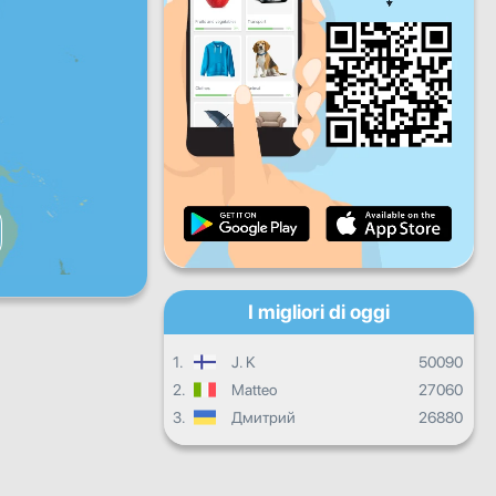
Ven
Sab
Dom
Progresso quotidiano
Progressi mensili
Certificato
Progressi complessivi
I migliori di oggi
1.
J. K
50090
2.
Matteo
27060
3.
Дмитрий
26880