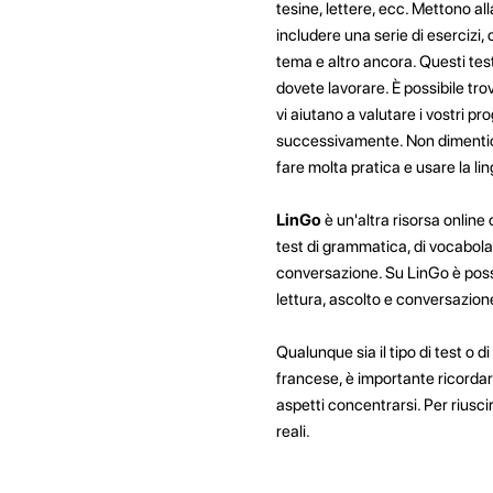
tesine, lettere, ecc. Mettono all
includere una serie di esercizi
tema e altro ancora. Questi test
dovete lavorare. È possibile tr
vi aiutano a valutare i vostri p
successivamente. Non dimenticat
fare molta pratica e usare la ling
LinGo
è un'altra risorsa online
test di grammatica, di vocabolari
conversazione. Su LinGo è possib
lettura, ascolto e conversazion
Qualunque sia il tipo di test o d
francese, è importante ricordare 
aspetti concentrarsi. Per riusci
reali.