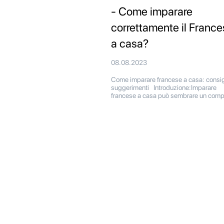
- Come imparare
correttamente il France
a casa?
08.08.2023
Come imparare francese a casa: consig
suggerimenti Introduzione:Imparare
francese a casa può sembrare un comp