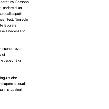
i scrittura. Possono
, parlare di un
su quali aspetti
esti test. Non solo
ete lavorare
cese è necessario
 possono trovare
e di
ie capacità di
linguistiche
 a sapere su quali
a in situazioni