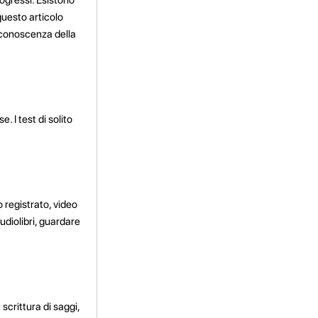
 questo articolo
a conoscenza della
 I test di solito
 registrato, video
udiolibri, guardare
scrittura di saggi,