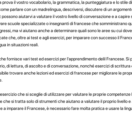
a prova il vostro vocabolario, la grammatica, la punteggiatura e lo stile d
, come parlare con un madrelingua, descriversi, discutere di un argomento
 possono aiutarvi a valutare il vostro livello di conversazione e a capire 
ovare scuole specializzate o insegnanti di francese che somministrano qu
rogressi, ma vi aiutano anche a determinare quali sono le aree su cui dov
e che, oltre ai test e agli esercizi, per imparare con successo il Fran
ua in situazioni reali.
 che fornisce vari test ed esercizi per l'apprendimento delil Francese. Si
o, di lettura, di ascolto e di conversazione, nonché esercizi di scrittura 
ile trovare anche lezioni ed esercizi di francese per migliorare le propr
e.
i esercizio che si sceglie di utilizzare per valutare le proprie competenze 
che si tratta solo di strumenti che aiutano a valutare il proprio livello e
re a imparare il Francese, è necessario fare molta pratica e usare la lingu