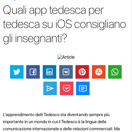
Quali app tedesca per
tedesca su iOS consigliano
gli insegnanti?
L'apprendimento delil Tedesco sta diventando sempre più
importante in un mondo in cui il Tedesco è la lingua della
comunicazione internazionale e delle relazioni commerciali. Ma