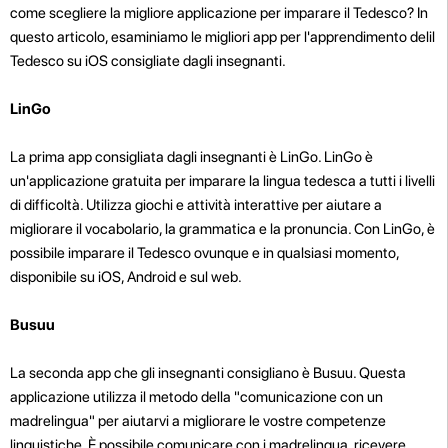
come scegliere la migliore applicazione per imparare il Tedesco? In
questo articolo, esaminiamo le migliori app per l'apprendimento delil
Tedesco su iOS consigliate dagli insegnanti.
LinGo
La prima app consigliata dagli insegnanti è LinGo. LinGo è
un'applicazione gratuita per imparare la lingua tedesca a tutti i livelli
di difficoltà. Utilizza giochi e attività interattive per aiutare a
migliorare il vocabolario, la grammatica e la pronuncia. Con LinGo, è
possibile imparare il Tedesco ovunque e in qualsiasi momento,
disponibile su iOS, Android e sul web.
Busuu
La seconda app che gli insegnanti consigliano è Busuu. Questa
applicazione utilizza il metodo della "comunicazione con un
madrelingua" per aiutarvi a migliorare le vostre competenze
linguistiche. È possibile comunicare con i madrelingua, ricevere