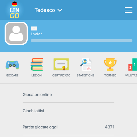
Tedesco
Livello
/
GIOCARE
LEZIONI
CERTIFICATO
STATISTICHE
TORNEO
VALUTA
Giocatori online
Giochi attivi
Partite giocate oggi
4371