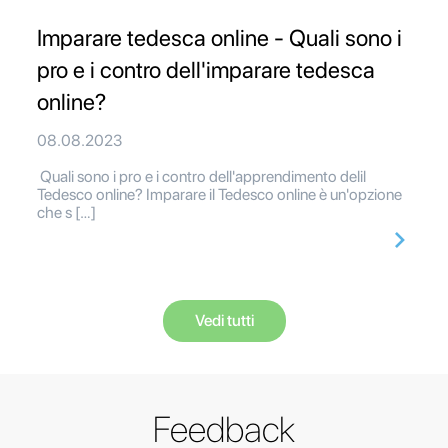
Imparare tedesca online - Quali sono i
pro e i contro dell'imparare tedesca
online?
08.08.2023
Quali sono i pro e i contro dell'apprendimento delil
Tedesco online? Imparare il Tedesco online è un'opzione
che s […]
Vedi tutti
Feedback