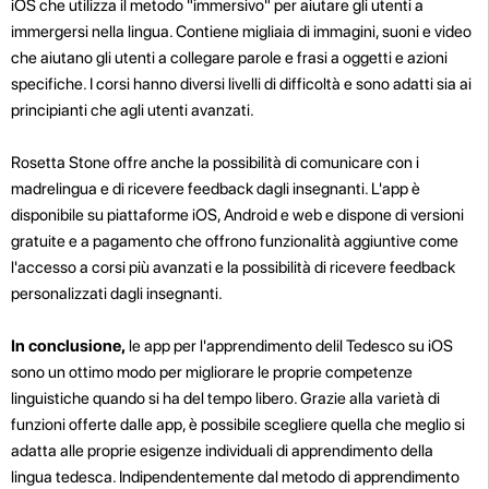
iOS che utilizza il metodo "immersivo" per aiutare gli utenti a
immergersi nella lingua. Contiene migliaia di immagini, suoni e video
che aiutano gli utenti a collegare parole e frasi a oggetti e azioni
specifiche. I corsi hanno diversi livelli di difficoltà e sono adatti sia ai
principianti che agli utenti avanzati.
Rosetta Stone offre anche la possibilità di comunicare con i
madrelingua e di ricevere feedback dagli insegnanti. L'app è
disponibile su piattaforme iOS, Android e web e dispone di versioni
gratuite e a pagamento che offrono funzionalità aggiuntive come
l'accesso a corsi più avanzati e la possibilità di ricevere feedback
personalizzati dagli insegnanti.
In conclusione,
le app per l'apprendimento delil Tedesco su iOS
sono un ottimo modo per migliorare le proprie competenze
linguistiche quando si ha del tempo libero. Grazie alla varietà di
funzioni offerte dalle app, è possibile scegliere quella che meglio si
adatta alle proprie esigenze individuali di apprendimento della
lingua tedesca. Indipendentemente dal metodo di apprendimento