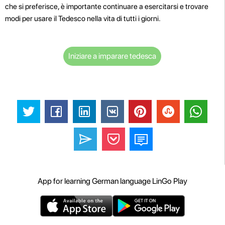
che si preferisce, è importante continuare a esercitarsi e trovare
modi per usare il Tedesco nella vita di tutti i giorni.
Iniziare a imparare tedesca
App for learning German language LinGo Play