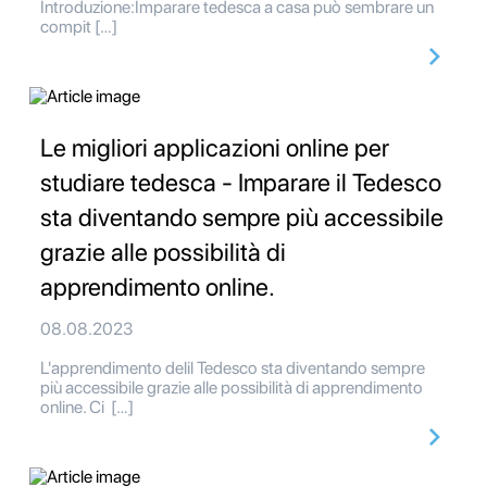
Introduzione:Imparare tedesca a casa può sembrare un
compit […]
Le migliori applicazioni online per
studiare tedesca - Imparare il Tedesco
sta diventando sempre più accessibile
grazie alle possibilità di
apprendimento online.
08.08.2023
L'apprendimento delil Tedesco sta diventando sempre
più accessibile grazie alle possibilità di apprendimento
online. Ci […]