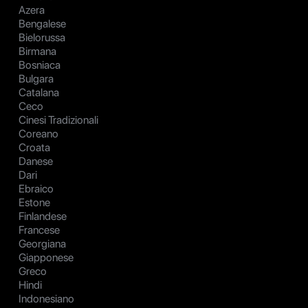
Azera
Bengalese
Bielorussa
Birmana
Bosniaca
Bulgara
Catalana
Ceco
Cinesi Tradizionali
Coreano
Croata
Danese
Dari
Ebraico
Estone
Finlandese
Francese
Georgiana
Giapponese
Greco
Hindi
Indonesiano