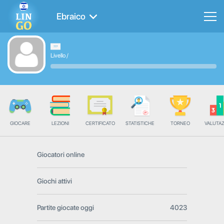
Ebraico
Livello
/
GIOCARE
LEZIONI
CERTIFICATO
STATISTICHE
TORNEO
VALUTA
Giocatori online
Giochi attivi
Partite giocate oggi
4023