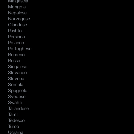
Malgascia
Mongola
Nepalese
Norvegese
Olandese
Pashto
Persiana
Polacco
Portoghese
Rumeno
Russo
Singalese
Slovacco
Slovena
Somala
Spagnolo
Svedese
Swahili
Tailandese
Tamil
Tedesco
Turco
Ucraina