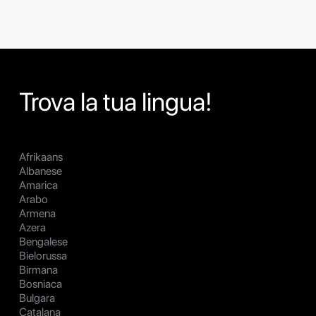
Trova la tua lingua!
Afrikaans
Albanese
Amarica
Arabo
Armena
Azera
Bengalese
Bielorussa
Birmana
Bosniaca
Bulgara
Catalana