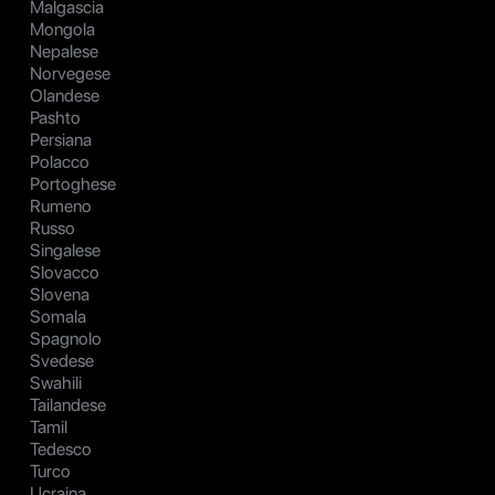
Malgascia
Mongola
Nepalese
Norvegese
Olandese
Pashto
Persiana
Polacco
Portoghese
Rumeno
Russo
Singalese
Slovacco
Slovena
Somala
Spagnolo
Svedese
Swahili
Tailandese
Tamil
Tedesco
Turco
Ucraina