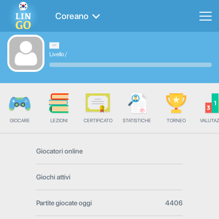
Coreano
Livello
/
GIOCARE
LEZIONI
CERTIFICATO
STATISTICHE
TORNEO
VALUTA
Giocatori online
Giochi attivi
Partite giocate oggi
4406