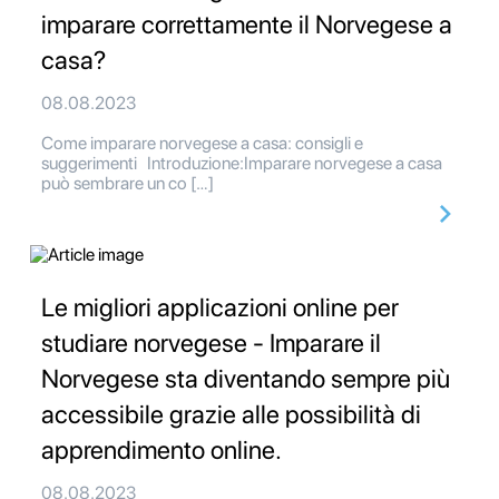
imparare correttamente il Norvegese a
casa?
08.08.2023
Come imparare norvegese a casa: consigli e
suggerimenti Introduzione:Imparare norvegese a casa
può sembrare un co […]
Le migliori applicazioni online per
studiare norvegese - Imparare il
Norvegese sta diventando sempre più
accessibile grazie alle possibilità di
apprendimento online.
08.08.2023