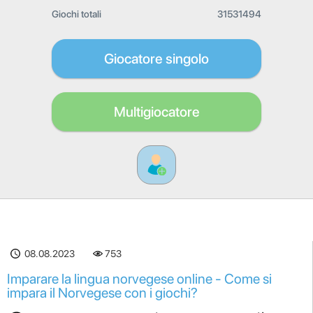
Giochi totali
31531494
Giocatore singolo
Multigiocatore
08.08.2023
753
Imparare la lingua norvegese online - Come si
impara il Norvegese con i giochi?