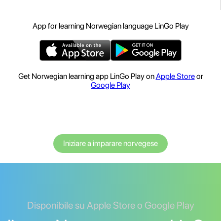
App for learning Norwegian language LinGo Play
Get Norwegian learning app LinGo Play on
Apple Store
or
Google Play
Iniziare a imparare norvegese
Disponibile su Apple Store o Google Play