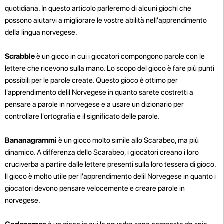
quotidiana. In questo articolo parleremo di alcuni giochi che
possono aiutarvi a migliorare le vostre abilità nell'apprendimento
della lingua norvegese.
Scrabble
è un gioco in cui i giocatori compongono parole con le
lettere che ricevono sulla mano. Lo scopo del gioco è fare più punti
possibili per le parole create. Questo gioco è ottimo per
l'apprendimento delil Norvegese in quanto sarete costretti a
pensare a parole in norvegese e a usare un dizionario per
controllare l'ortografia e il significato delle parole.
Bananagrammi
è un gioco molto simile allo Scarabeo, ma più
dinamico. A differenza dello Scarabeo, i giocatori creano i loro
cruciverba a partire dalle lettere presenti sulla loro tessera di gioco.
Il gioco è molto utile per l'apprendimento delil Norvegese in quanto i
giocatori devono pensare velocemente e creare parole in
norvegese.