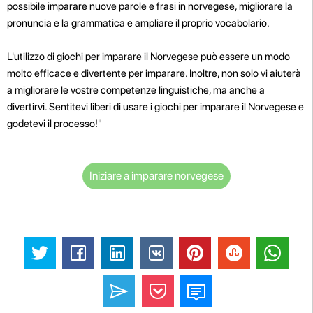
possibile imparare nuove parole e frasi in norvegese, migliorare la
pronuncia e la grammatica e ampliare il proprio vocabolario.
L'utilizzo di giochi per imparare il Norvegese può essere un modo
molto efficace e divertente per imparare. Inoltre, non solo vi aiuterà
a migliorare le vostre competenze linguistiche, ma anche a
divertirvi. Sentitevi liberi di usare i giochi per imparare il Norvegese e
godetevi il processo!"
Iniziare a imparare norvegese