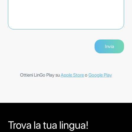
Ottieni LinGo Play su
Apple Store
o
Google Play
Trova la tua lingua!