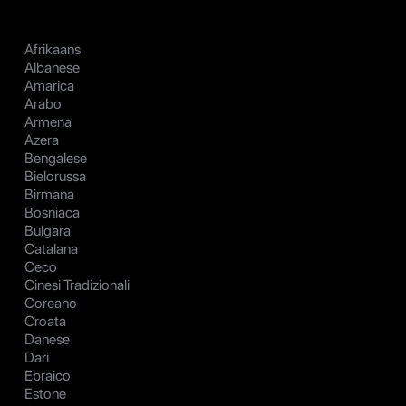
Afrikaans
Albanese
Amarica
Arabo
Armena
Azera
Bengalese
Bielorussa
Birmana
Bosniaca
Bulgara
Catalana
Ceco
Cinesi Tradizionali
Coreano
Croata
Danese
Dari
Ebraico
Estone