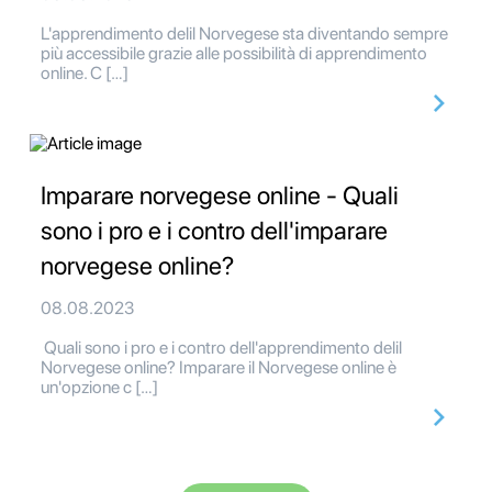
L'apprendimento delil Norvegese sta diventando sempre
più accessibile grazie alle possibilità di apprendimento
online. C […]
Imparare norvegese online - Quali
sono i pro e i contro dell'imparare
norvegese online?
08.08.2023
Quali sono i pro e i contro dell'apprendimento delil
Norvegese online? Imparare il Norvegese online è
un'opzione c […]