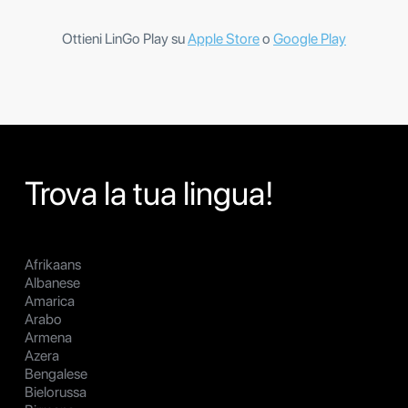
Ottieni LinGo Play su
Apple Store
o
Google Play
Trova la tua lingua!
Afrikaans
Albanese
Amarica
Arabo
Armena
Azera
Bengalese
Bielorussa