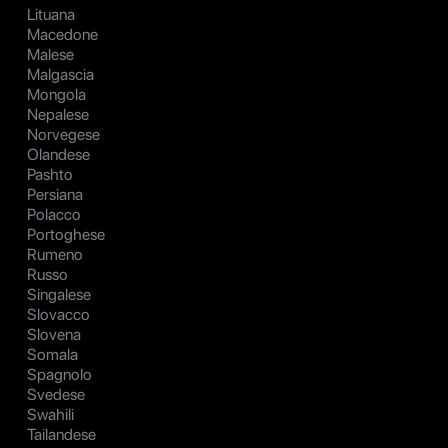
Lituana
Macedone
Malese
Malgascia
Mongola
Nepalese
Norvegese
Olandese
Pashto
Persiana
Polacco
Portoghese
Rumeno
Russo
Singalese
Slovacco
Slovena
Somala
Spagnolo
Svedese
Swahili
Tailandese