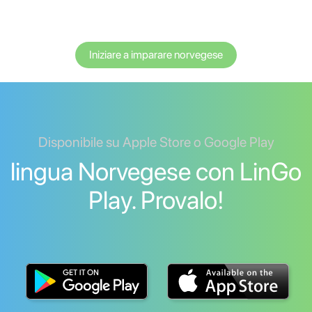
Iniziare a imparare norvegese
Disponibile su Apple Store o Google Play
lingua Norvegese con LinGo
Play. Provalo!