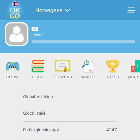
Norvegese
Livello
/
GIOCARE
LEZIONI
CERTIFICATO
STATISTICHE
TORNEO
VALUTA
Giocatori online
Giochi attivi
Partite giocate oggi
4247