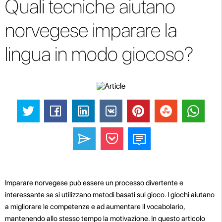
Quali tecniche aiutano
norvegese imparare la
lingua in modo giocoso?
Imparare norvegese può essere un processo divertente e
interessante se si utilizzano metodi basati sul gioco. I giochi aiutano
a migliorare le competenze e ad aumentare il vocabolario,
mantenendo allo stesso tempo la motivazione. In questo articolo