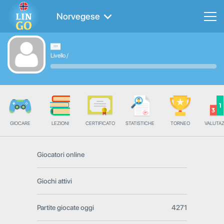
Norvegese
Livello
/
GIOCARE
LEZIONI
CERTIFICATO
STATISTICHE
TORNEO
VALUTA
Giocatori online
Giochi attivi
Partite giocate oggi
4271