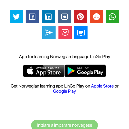
App for learning Norwegian language LinGo Play
Get Norwegian learning app LinGo Play on
Apple Store
or
Google Play
Iniziare a imparare norvegese