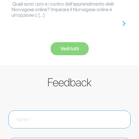
Quali sono i pro e i contro dell'apprendimento delil
Norvegese online? Imparare il Norvegese online è
un'opzione c […]
Vedi tutti
Feedback