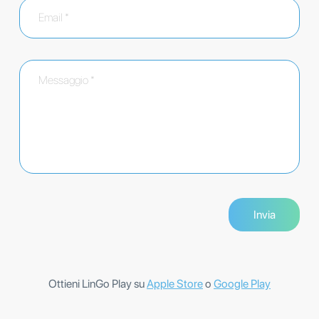
Ottieni LinGo Play su
Apple Store
o
Google Play