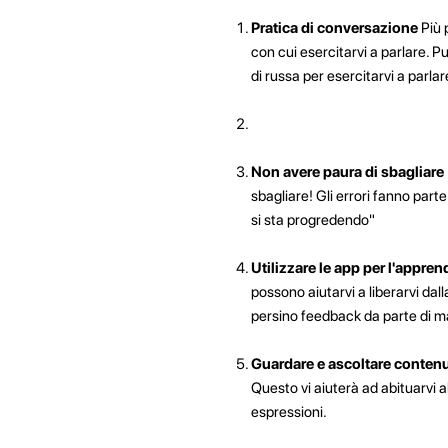
Pratica di conversazione
Più 
con cui esercitarvi a parlare. 
di russa per esercitarvi a parla
Non avere paura di sbagliare
sbagliare! Gli errori fanno par
si sta progredendo"
Utilizzare le app per l'appre
possono aiutarvi a liberarvi dal
persino feedback da parte di ma
Guardare e ascoltare contenu
Questo vi aiuterà ad abituarvi a
espressioni.