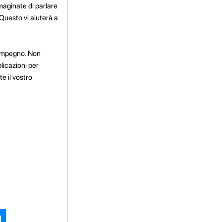
maginate di parlare
Questo vi aiuterà a
 impegno. Non
licazioni per
e il vostro