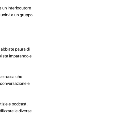
e un interlocutore
 unirvi a un gruppo
n abbiate paura di
si sta imparando e
gue russa che
di conversazione e
tizie e podcast.
ilizzare le diverse