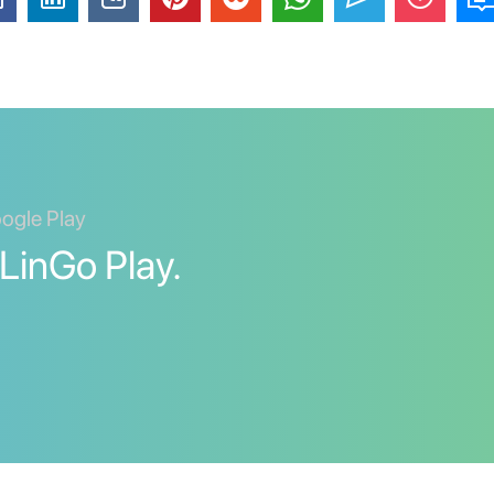
oogle Play
LinGo Play.