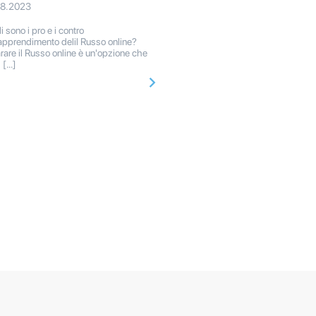
08.2023
 sono i pro e i contro
'apprendimento delil Russo online?
rare il Russo online è un'opzione che
d […]