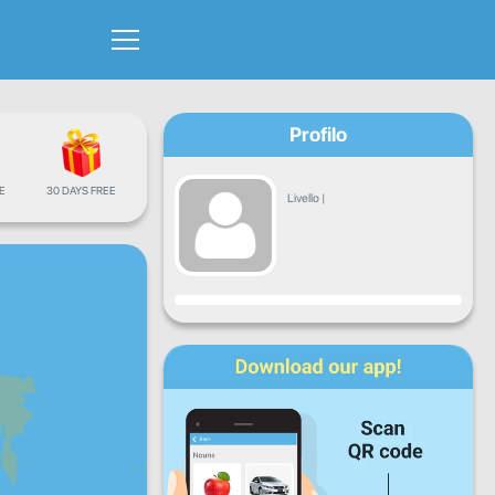
Profilo
E
30 DAYS FREE
Livello
|
Avanzamento
Lun
Mar
Mer
Gio