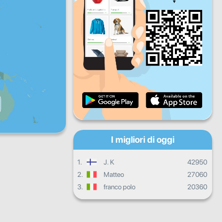
Ven
Sab
Dom
Progresso quotidiano
Progressi mensili
Certificato
Progressi complessivi
I migliori di oggi
1.
J. K
42950
2.
Matteo
27060
3.
franco polo
20360