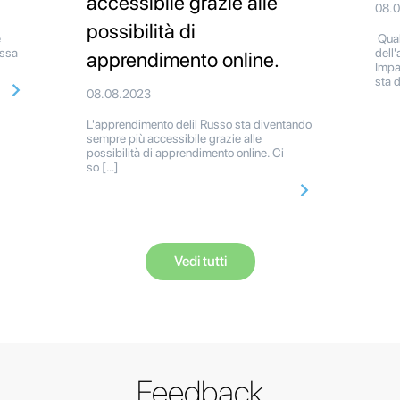
accessibile grazie alle
08.
possibilità di
e
Quali
ussa
dell
apprendimento online.
]
Impa
sta 
08.08.2023
L'apprendimento delil Russo sta diventando
sempre più accessibile grazie alle
possibilità di apprendimento online. Ci
so […]
Vedi tutti
Feedback